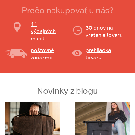
Prečo nakupovať u nás?
11
30 dňov na
výdajných
vrátenie tovaru
miest
poštovné
prehliadka
zadarmo
tovaru
Novinky z blogu