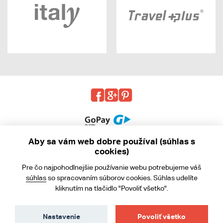
Aby sa vám web dobre používal (súhlas s
cookies)
© 2013 - 2026 kabea.cz
Pre čo najpohodlnejšie používanie webu potrebujeme váš
Obchodné podmienky
súhlas
so spracovaním súborov cookies. Súhlas udelíte
kliknutím na tlačidlo "Povoliť všetko".
Ochrana osobných údajov
Cookies
Nastavenie
Povoliť všetko