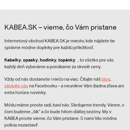
KABEA.SK – vieme, čo Vám pristane
Internetový obchod KABEA.SK je miesto, kde nájdete tie
správne módne doplnky pre každú príležitosť.
Kabelky
opasky
hodinky
topánky
,
,
,
... to všetko pre vás
každý deň vyberáme a ponúkame za skvelé ceny.
Vždy od nás dostanete i niečo na viac. Čítajte náš
blog
,
sledujte nás
na Facebooku – a neunikne Vám žiadna zľava ani
extra horúce novinky.
Módu máme proste radi, baví nás. Sledujeme trendy. Vieme, v
čom budeme „šik“ a čo bude hitom ďalšej sezóny. My v
KABEA proste vieme, čo Vám pristane. S nami Vás módna
polícia nezastaví!