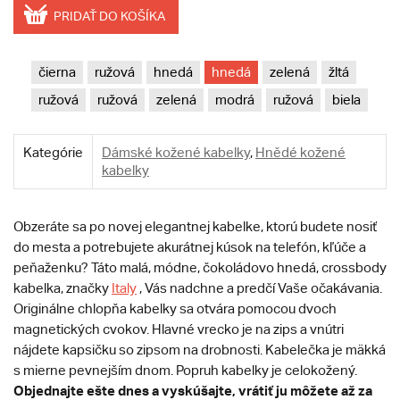
PRIDAŤ DO KOŠÍKA
čierna
ružová
hnedá
hnedá
zelená
žltá
ružová
ružová
zelená
modrá
ružová
biela
Kategórie
Dámské kožené kabelky
,
Hnědé kožené
kabelky
Obzeráte sa po novej elegantnej kabelke, ktorú budete nosiť
do mesta a potrebujete akurátnej kúsok na telefón, kľúče a
peňaženku? Táto malá, módne, čokoládovo hnedá, crossbody
kabelka, značky
Italy
, Vás nadchne a predčí Vaše očakávania.
Originálne chlopňa kabelky sa otvára pomocou dvoch
magnetických cvokov. Hlavné vrecko je na zips a vnútri
nájdete kapsičku so zipsom na drobnosti. Kabelečka je mäkká
s mierne pevnejším dnom. Popruh kabelky je celokožený.
Objednajte ešte dnes a vyskúšajte, vrátiť ju môžete až za