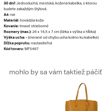
30 dní!
Jednoduchá, mestská, kožená kabelka, s ktorou
budete zakaždým štýlová.
A4:
nie
Materiál:
hovädzia koža
Kovanie:
tmavé strieborné
Rozmery (max.):
26 x 16,5 x 7 cm (šírka x výška x hĺbka)
Výška ucha: -
(merané od ohybu ucha kolmo ku kabelke)
Dĺžka popruhu:
nastaviteľná
Kód tovaru:
MF5487
mohlo by sa vám taktiež páčiť