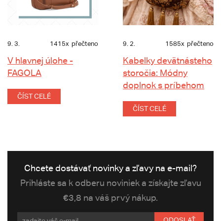
9. 3.
1415x
přečteno
9. 2.
1585x
přečteno
V hlavnej úlohe -
Kabelky devätnásteho
FAGOLA
storočia: Módny
doplnok s príbehom
ČÍST CELÉ
ČÍST CELÉ
Chcete dostávať novinky a zľavy na e-mail?
Prihláste sa k odberu noviniek a získajte zľavu
€3,8 na váš prvý nákup.
ODOSLAŤ