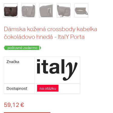
Dámska kožená crossbody kabelka
čokoládovo hnedá - ItalY Porta
poštovné zadarmo
Značka
Dostupnosť
na otázku
59,12 €