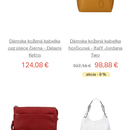
Dámska kožená kabelka
Dámska kožená kabelka
cez plece čierna - Delami
horčicová - ItalY Jordana
Ketris
Two
124,08 €
98,88 €
107,16 €
akcia - 8 %