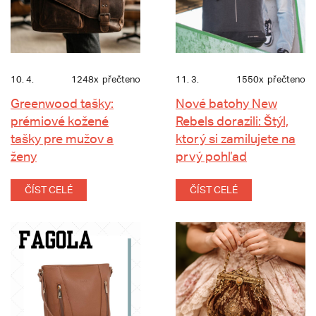
10. 4.
1248x
přečteno
11. 3.
1550x
přečteno
Greenwood tašky:
Nové batohy New
prémiové kožené
Rebels dorazili: Štýl,
tašky pre mužov a
ktorý si zamilujete na
ženy
prvý pohľad
ČÍST CELÉ
ČÍST CELÉ