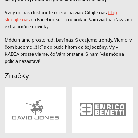
Vždy od nás dostanete i niečo na viac. Čítajte náš
blog
,
sledujte nás
na Facebooku – a neunikne Vám žiadna zľava ani
extra horúce novinky.
Módu máme proste radi, baví nás. Sledujeme trendy. Vieme, v
čom budeme „šik“ a čo bude hitom ďalšej sezóny. My v
KABEA proste vieme, čo Vám pristane. S nami Vás módna
polícia nezastaví!
Značky