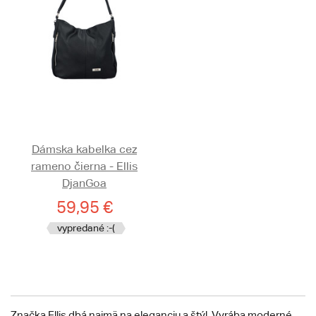
Dámska kabelka cez
rameno čierna - Ellis
DjanGoa
59,95 €
vypredané :-(
Značka Ellis dbá najmä na eleganciu a štýl. Vyrába moderné