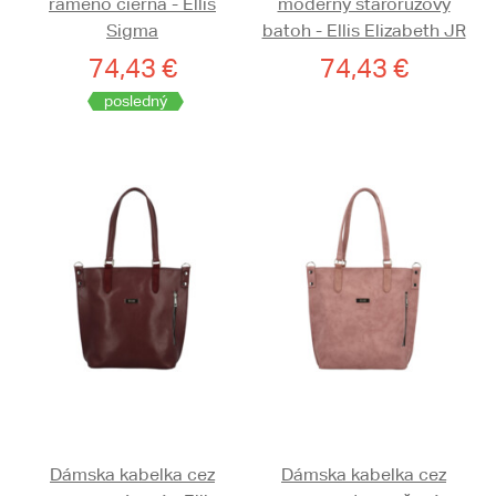
rameno čierna - Ellis
moderný staroružový
Sigma
batoh - Ellis Elizabeth JR
74,43 €
74,43 €
posledný
Dámska kabelka cez
Dámska kabelka cez