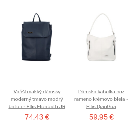
Väčší mäkký dámsky
Dámska kabelka cez
moderný tmavo modrý
rameno krémovo biela -
batoh - Ellis Elizabeth JR
Ellis DjanGoa
74,43 €
59,95 €