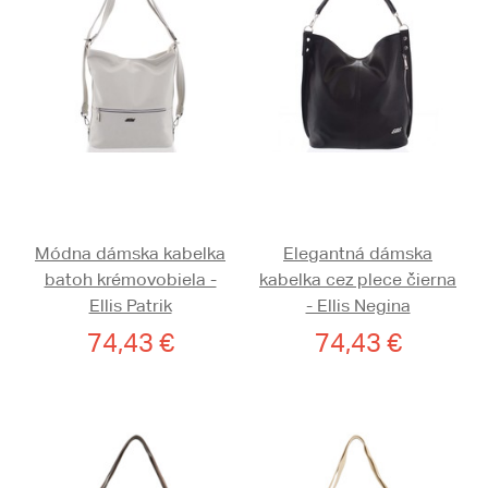
Módna dámska kabelka
Elegantná dámska
batoh krémovobiela -
kabelka cez plece čierna
Ellis Patrik
- Ellis Negina
74,43 €
74,43 €