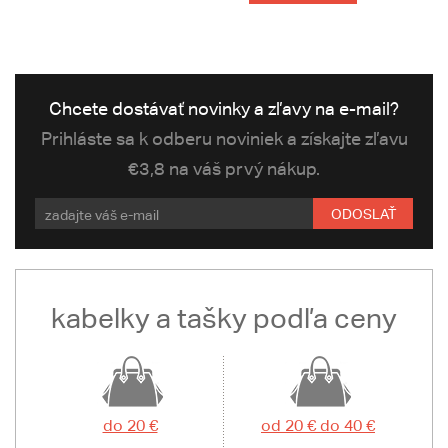
Chcete dostávať novinky a zľavy na e-mail?
Prihláste sa k odberu noviniek a získajte zľavu
€3,8 na váš prvý nákup.
ODOSLAŤ
kabelky a tašky podľa ceny
do 20 €
od 20 € do 40 €