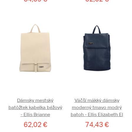
Dámsky mestský
Väčší mäkký dámsky
batôžtek kabelka béžový
moderný tmavo modrý
- Ellis Brianne
batoh - Ellis Elizabeth El
62,02 €
74,43 €