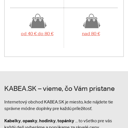
od 40 € do 80 €
nad 80 €
KABEA.SK – vieme, čo Vám pristane
Internetový obchod KABEA.SK je miesto, kde nájdete tie
správne módne doplnky pre každú príležitosť.
Kabelky
opasky
hodinky
topánky
,
,
,
... to všetko pre vás
každý deň vyberáme a ponúkame za skvelé ceny.