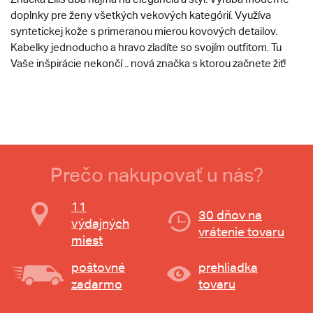
doplnky pre ženy všetkých vekových kategórií. Využíva
syntetickej kože s primeranou mierou kovových detailov.
Kabelky jednoducho a hravo zladíte so svojím outfitom. Tu
Vaše inšpirácie nekončí .. nová značka s ktorou začnete žiť!
Prečo nakupovať u nás?
11
30 dňov na
výdajných
vrátenie tovaru
miest
poštovné
prehliadka
zadarmo
tovaru