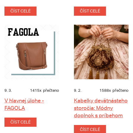
ČÍST CELÉ
ČÍST CELÉ
9. 3.
1415x
přečteno
9. 2.
1588x
přečteno
V hlavnej úlohe -
Kabelky devätnásteho
FAGOLA
storočia: Módny
doplnok s príbehom
ČÍST CELÉ
ČÍST CELÉ