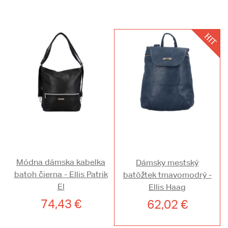
Módna dámska kabelka
Dámsky mestský
batoh čierna - Ellis Patrik
batôžtek tmavomodrý -
El
Ellis Haag
74,43 €
62,02 €