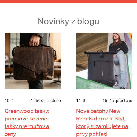
Novinky z blogu
10. 4.
1250x
přečteno
11. 3.
1551x
přečteno
Greenwood tašky:
Nové batohy New
prémiové kožené
Rebels dorazili: Štýl,
tašky pre mužov a
ktorý si zamilujete na
ženy
prvý pohľad