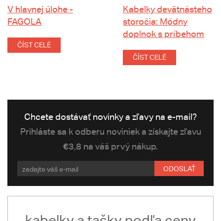
V hlavnej úlohe -
Kabelky devätnásteho
FAGOLA
storočia: Módny
doplnok s príbehom
ČÍST CELÉ
ČÍST CELÉ
Chcete dostávať novinky a zľavy na e-mail?
Prihláste sa k odberu noviniek a získajte zľavu
€3,8 na váš prvý nákup.
ODOSLAŤ
kabelky a tašky podľa ceny