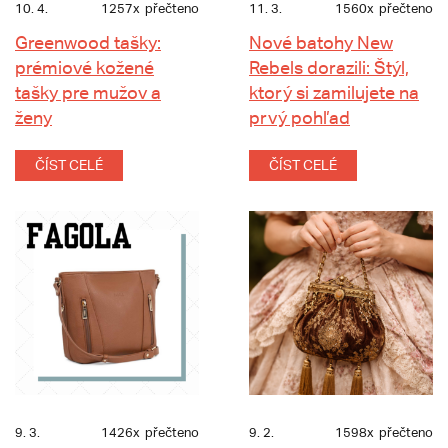
10. 4.
1257x
přečteno
11. 3.
1560x
přečteno
Greenwood tašky:
Nové batohy New
prémiové kožené
Rebels dorazili: Štýl,
tašky pre mužov a
ktorý si zamilujete na
ženy
prvý pohľad
ČÍST CELÉ
ČÍST CELÉ
9. 3.
1426x
přečteno
9. 2.
1598x
přečteno