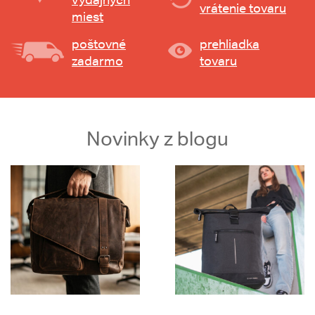
vrátenie tovaru
miest
poštovné
prehliadka
zadarmo
tovaru
Novinky z blogu