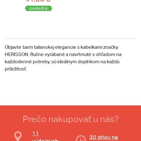
posledný
Objavte šarm talianskej elegancie s kabelkami značky
HERISSON. Ručne vyrábané a navrhnuté s ohľadom na
každodenné potreby, sú ideálnym doplnkom na každú
príležitosť.
Prečo nakupovať u nás?
11
30 dňov na
výdajných