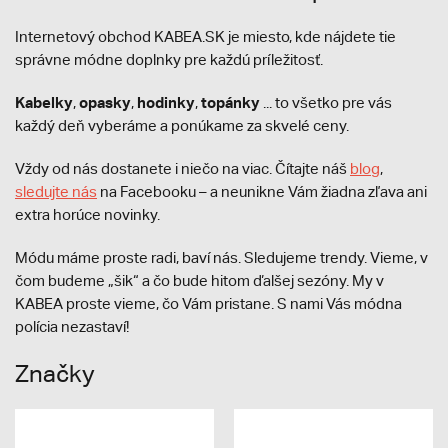
Internetový obchod KABEA.SK je miesto, kde nájdete tie
správne módne doplnky pre každú príležitosť.
Kabelky
opasky
hodinky
topánky
,
,
,
... to všetko pre vás
každý deň vyberáme a ponúkame za skvelé ceny.
Vždy od nás dostanete i niečo na viac. Čítajte náš
blog
,
sledujte nás
na Facebooku – a neunikne Vám žiadna zľava ani
extra horúce novinky.
Módu máme proste radi, baví nás. Sledujeme trendy. Vieme, v
čom budeme „šik“ a čo bude hitom ďalšej sezóny. My v
KABEA proste vieme, čo Vám pristane. S nami Vás módna
polícia nezastaví!
Značky