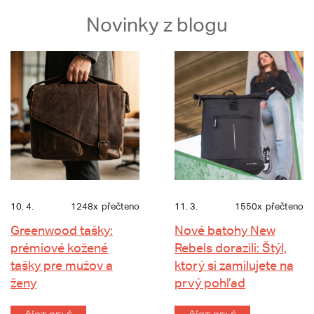
Novinky z blogu
10. 4.
1248x
přečteno
11. 3.
1550x
přečteno
Greenwood tašky:
Nové batohy New
prémiové kožené
Rebels dorazili: Štýl,
tašky pre mužov a
ktorý si zamilujete na
ženy
prvý pohľad