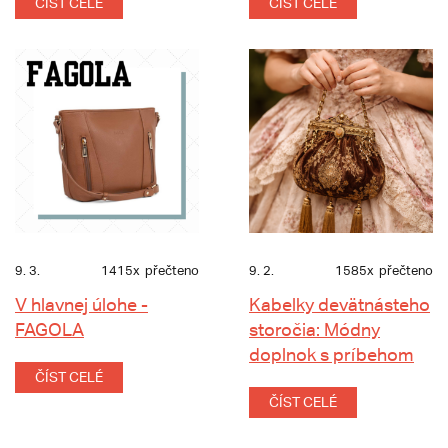
ČÍST CELÉ
ČÍST CELÉ
9. 3.
1415x
přečteno
9. 2.
1585x
přečteno
V hlavnej úlohe -
Kabelky devätnásteho
FAGOLA
storočia: Módny
doplnok s príbehom
ČÍST CELÉ
ČÍST CELÉ