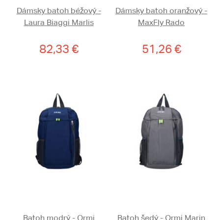
Dámsky batoh béžový -
Dámsky batoh oranžový -
Laura Biaggi Marlis
MaxFly Rado
82,33 €
51,26 €
Batoh modrý - Ormi
Batoh šedý - Ormi Marin