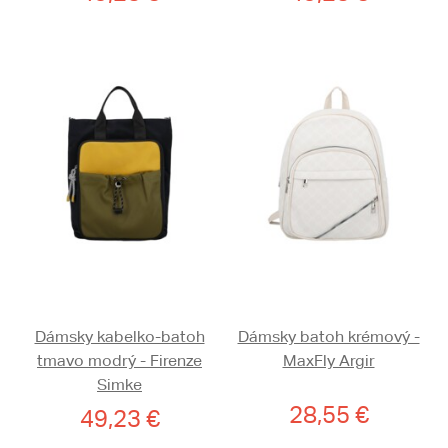
Dámsky kabelko-batoh
Dámsky batoh krémový -
tmavo modrý - Firenze
MaxFly Argir
Simke
28,55 €
49,23 €