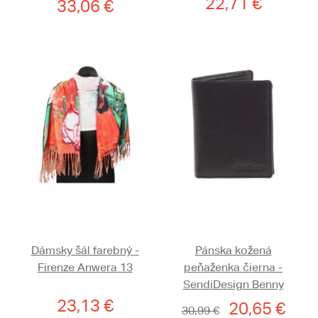
22,71 €
33,06 €
Dámsky šál farebný -
Pánska kožená
Firenze Anwera 13
peňaženka čierna -
SendiDesign Benny
23,13 €
20,65 €
30,99 €