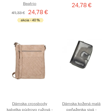
Beatrio
24,78 €
24,78 €
41,33 €
akcia - 40 %
Dámska crossbody
Dámska kožená malá
kabelka púdrovo ružová -
peňaženka sivá -