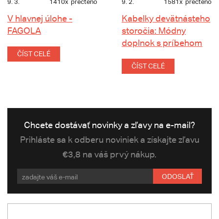
9. 3.
1410x
přečteno
9. 2.
1581x
přečteno
V hlavnej úlohe -
Kabelky devätnásteho
FAGOLA
storočia: Módny
doplnok s príbehom
ČÍST CELÉ
ČÍST CELÉ
Chcete dostávať novinky a zľavy na e-mail?
Prihláste sa k odberu noviniek a získajte zľavu
€3,8 na váš prvý nákup.
ODOSLAŤ