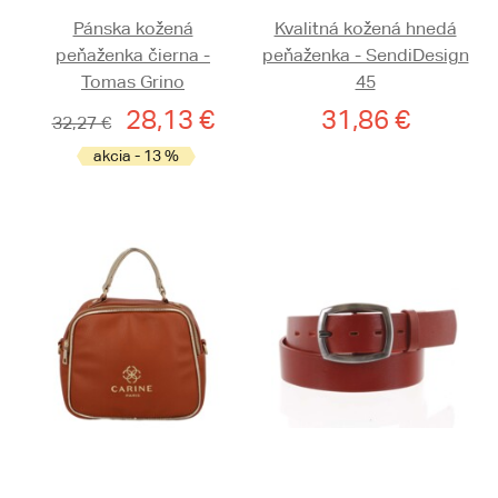
Pánska kožená
Kvalitná kožená hnedá
peňaženka čierna -
peňaženka - SendiDesign
Tomas Grino
45
28,13 €
31,86 €
32,27 €
akcia - 13 %