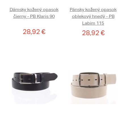
Dámsky kožený opasok
Pánsky kožený opasok
čierny - PB Klaris 90
oblekový hnedý - PB
Labim 115
28,92 €
28,92 €