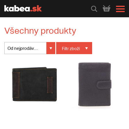
HLEDEJ
Všechny produkty
Od nejprodávanějšího
Filtr
zboží