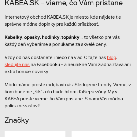
KABEA.SK – vieme, čo Vám pristane
Internetový obchod KABEA.SK je miesto, kde nájdete tie
správne módne doplnky pre každú príležitosť.
Kabelky
opasky
hodinky
topánky
,
,
,
... to všetko pre vás
každý deň vyberáme a ponúkame za skvelé ceny.
Vždy od nás dostanete i niečo na viac. Čítajte náš
blog
,
sledujte nás
na Facebooku – a neunikne Vám žiadna zľava ani
extra horúce novinky.
Módu máme proste radi, baví nás. Sledujeme trendy. Vieme, v
čom budeme „šik“ a čo bude hitom ďalšej sezóny. My v
KABEA proste vieme, čo Vám pristane. S nami Vás módna
polícia nezastaví!
Značky