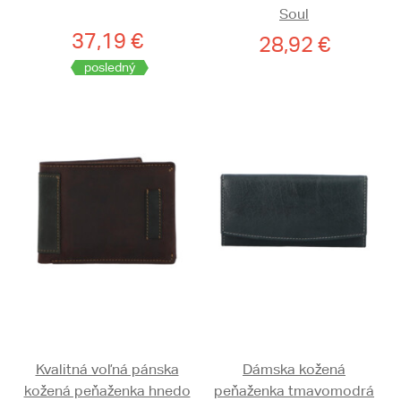
Soul
37,19 €
28,92 €
posledný
Kvalitná voľná pánska
Dámska kožená
kožená peňaženka hnedo
peňaženka tmavomodrá