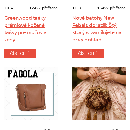
10. 4.
1242x
přečteno
11. 3.
1542x
přečteno
Greenwood tašky:
Nové batohy New
prémiové kožené
Rebels dorazili: Štýl,
tašky pre mužov a
ktorý si zamilujete na
ženy
prvý pohľad
ČÍST CELÉ
ČÍST CELÉ