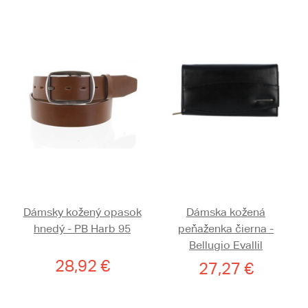
Dámsky kožený opasok
Dámska kožená
hnedý - PB Harb 95
peňaženka čierna -
Bellugio Evallil
28,92 €
27,27 €