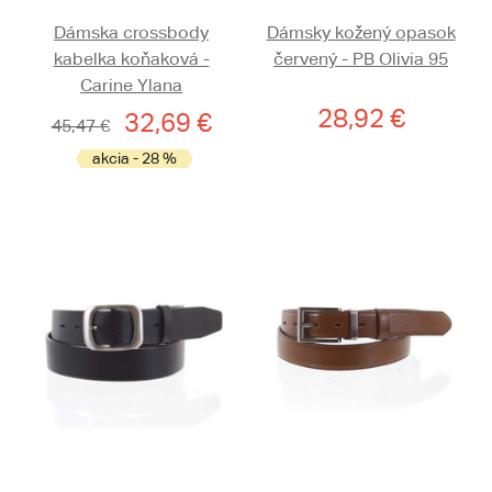
Dámska crossbody
Dámsky kožený opasok
kabelka koňaková -
červený - PB Olivia 95
Carine Ylana
28,92 €
32,69 €
45,47 €
akcia - 28 %