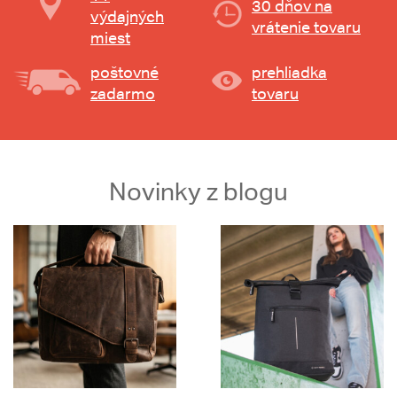
30 dňov na
výdajných
vrátenie tovaru
miest
poštovné
prehliadka
zadarmo
tovaru
Novinky z blogu