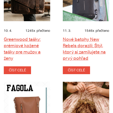
10. 4.
1245x
přečteno
11. 3.
1546x
přečteno
Greenwood tašky:
Nové batohy New
prémiové kožené
Rebels dorazili: Štýl,
tašky pre mužov a
ktorý si zamilujete na
ženy
prvý pohľad
ČÍST CELÉ
ČÍST CELÉ