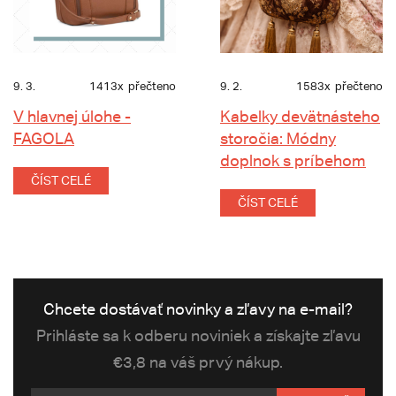
9. 3.
1413x
přečteno
9. 2.
1583x
přečteno
V hlavnej úlohe -
Kabelky devätnásteho
FAGOLA
storočia: Módny
doplnok s príbehom
ČÍST CELÉ
ČÍST CELÉ
Chcete dostávať novinky a zľavy na e-mail?
Prihláste sa k odberu noviniek a získajte zľavu
€3,8 na váš prvý nákup.