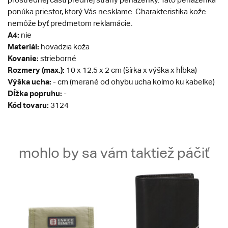
ponúka priestor, ktorý Vás nesklame. Charakteristika kože
nemôže byť predmetom reklamácie.
A4:
nie
Materiál:
hovädzia koža
Kovanie:
strieborné
Rozmery (max.):
10 x 12,5 x 2 cm (šírka x výška x hĺbka)
Výška ucha:
- cm (merané od ohybu ucha kolmo ku kabelke)
Dĺžka popruhu:
-
Kód tovaru:
3124
mohlo by sa vám taktiež páčiť