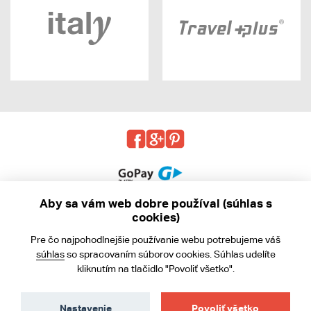
Aby sa vám web dobre používal (súhlas s
cookies)
© 2013 - 2026 kabea.cz
Pre čo najpohodlnejšie používanie webu potrebujeme váš
Obchodné podmienky
súhlas
so spracovaním súborov cookies. Súhlas udelíte
kliknutím na tlačidlo "Povoliť všetko".
Ochrana osobných údajov
Cookies
Nastavenie
Povoliť všetko