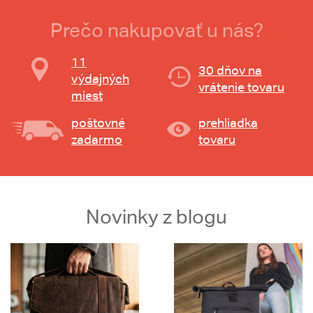
Prečo nakupovať u nás?
11
30 dňov na
výdajných
vrátenie tovaru
miest
poštovné
prehliadka
zadarmo
tovaru
Novinky z blogu