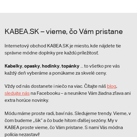
KABEA.SK – vieme, čo Vám pristane
Internetový obchod KABEA.SK je miesto, kde nájdete tie
správne módne doplnky pre každú príležitosť.
Kabelky
opasky
hodinky
topánky
,
,
,
... to všetko pre vás
každý deň vyberáme a ponúkame za skvelé ceny.
Vždy od nás dostanete i niečo na viac. Čítajte náš
blog
,
sledujte nás
na Facebooku – a neunikne Vám žiadna zľava ani
extra horúce novinky.
Módu máme proste radi, baví nás. Sledujeme trendy. Vieme, v
čom budeme „šik“ a čo bude hitom ďalšej sezóny. My v
KABEA proste vieme, čo Vám pristane. S nami Vás módna
polícia nezastaví!