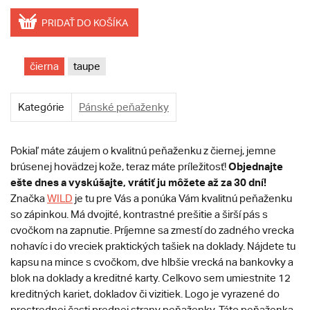
PRIDAŤ DO KOŠÍKA
čierna
taupe
Kategórie
Pánské peňaženky
Pokiaľ máte záujem o kvalitnú peňaženku z čiernej, jemne
Objednajte
brúsenej hovädzej kože, teraz máte príležitosť!
ešte dnes a vyskúšajte, vrátiť ju môžete až za 30 dní!
Značka
WILD
je tu pre Vás a ponúka Vám kvalitnú peňaženku
so zápinkou. Má dvojité, kontrastné prešitie a širší pás s
cvočkom na zapnutie. Príjemne sa zmestí do zadného vrecka
nohavíc i do vreciek praktických tašiek na doklady. Nájdete tu
kapsu na mince s cvočkom, dve hlbšie vrecká na bankovky a
blok na doklady a kreditné karty. Celkovo sem umiestnite 12
kreditných kariet, dokladov či vizitiek. Logo je vyrazené do
prostrednej časti prednej strany peňaženky. Táto peňaženka