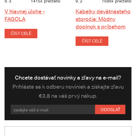
9. 3.
1415x
přečteno
9. 2.
1589x
přečteno
V hlavnej úlohe -
Kabelky devätnásteho
FAGOLA
storočia: Módny
doplnok s príbehom
ČÍST CELÉ
ČÍST CELÉ
Chcete dostávať novinky a zľavy na e-mail?
Prihláste sa k odberu noviniek a získajte zľavu
€3,8 na váš prvý nákup.
ODOSLAŤ