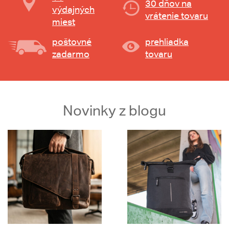
30 dňov na
výdajných
vrátenie tovaru
miest
poštovné
prehliadka
zadarmo
tovaru
Novinky z blogu