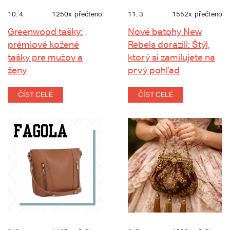
10. 4.
1250x
přečteno
11. 3.
1552x
přečteno
Greenwood tašky:
Nové batohy New
prémiové kožené
Rebels dorazili: Štýl,
tašky pre mužov a
ktorý si zamilujete na
ženy
prvý pohľad
ČÍST CELÉ
ČÍST CELÉ