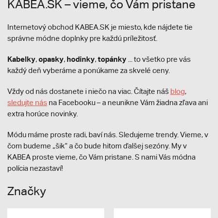
KABEA.SK – vieme, čo Vám pristane
Internetový obchod KABEA.SK je miesto, kde nájdete tie
správne módne doplnky pre každú príležitosť.
Kabelky
opasky
hodinky
topánky
,
,
,
... to všetko pre vás
každý deň vyberáme a ponúkame za skvelé ceny.
Vždy od nás dostanete i niečo na viac. Čítajte náš
blog
,
sledujte nás
na Facebooku – a neunikne Vám žiadna zľava ani
extra horúce novinky.
Módu máme proste radi, baví nás. Sledujeme trendy. Vieme, v
čom budeme „šik“ a čo bude hitom ďalšej sezóny. My v
KABEA proste vieme, čo Vám pristane. S nami Vás módna
polícia nezastaví!
Značky