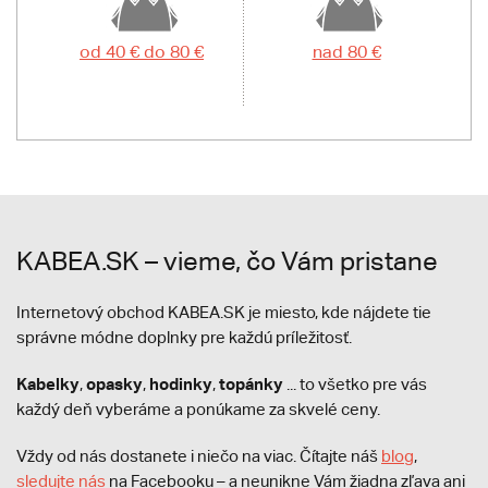
od 40 € do 80 €
nad 80 €
KABEA.SK – vieme, čo Vám pristane
Internetový obchod KABEA.SK je miesto, kde nájdete tie
správne módne doplnky pre každú príležitosť.
Kabelky
opasky
hodinky
topánky
,
,
,
... to všetko pre vás
každý deň vyberáme a ponúkame za skvelé ceny.
Vždy od nás dostanete i niečo na viac. Čítajte náš
blog
,
sledujte nás
na Facebooku – a neunikne Vám žiadna zľava ani