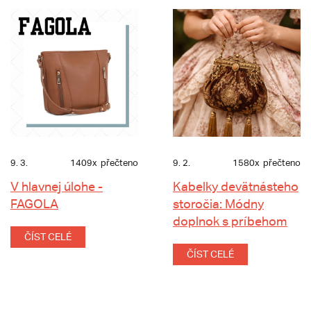
9. 3.
1409x
přečteno
9. 2.
1580x
přečteno
V hlavnej úlohe -
Kabelky devätnásteho
FAGOLA
storočia: Módny
doplnok s príbehom
ČÍST CELÉ
ČÍST CELÉ