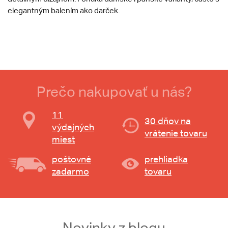
elegantným balením ako darček.
Prečo nakupovať u nás?
11
30 dňov na
výdajných
vrátenie tovaru
miest
poštovné
prehliadka
zadarmo
tovaru
Novinky z blogu