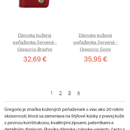
Dámska kožená
Dámska kožená
peňaženka červená -
peňaženka červená -
Gregorio Bradys
Gregorio Sissy
32,69 €
35,95 €
1
2
3
4
Gregorio je značka kožených peňaženiek s viac ako 20 rokmi
skúseností, ktorá sa zameriava na štýlové kúsky z pravej kože
s pevnou konštrukciou, kvalitnými zipsami, patentkami a
detailným dizajnom. Ponúka dámske i pánske varianty, často s