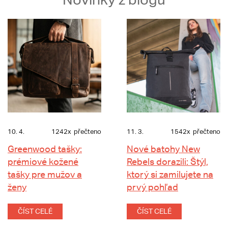
10. 4.
1242x
přečteno
11. 3.
1542x
přečteno
Greenwood tašky:
Nové batohy New
prémiové kožené
Rebels dorazili: Štýl,
tašky pre mužov a
ktorý si zamilujete na
ženy
prvý pohľad
ČÍST CELÉ
ČÍST CELÉ