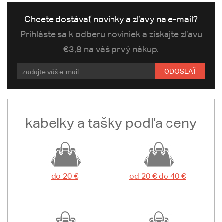
Chcete dostávať novinky a zľavy na e-mail?
Prihláste sa k odberu noviniek a získajte zľavu
€3,8 na váš prvý nákup.
ODOSLAŤ
kabelky a tašky podľa ceny
do 20 €
od 20 € do 40 €