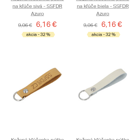
na kľúče sivá - SSFDR
na kľúče biela - SSFDR
Azuro
Azuro
6,16 €
6,16 €
9,06 €
9,06 €
akcia - 32 %
akcia - 32 %
Kožená kľúčenka pútko
Kožená kľúčenka pútko