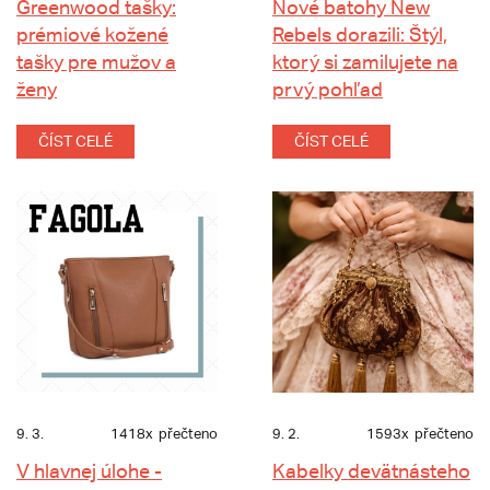
Greenwood tašky:
Nové batohy New
prémiové kožené
Rebels dorazili: Štýl,
tašky pre mužov a
ktorý si zamilujete na
ženy
prvý pohľad
ČÍST CELÉ
ČÍST CELÉ
9. 3.
1418x
přečteno
9. 2.
1593x
přečteno
V hlavnej úlohe -
Kabelky devätnásteho