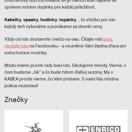
Internetový obchod KABEA.SK je miesto, kde nájdete tie
správne módne doplnky pre každú príležitosť.
Kabelky
opasky
hodinky
topánky
,
,
,
... to všetko pre vás
každý deň vyberáme a ponúkame za skvelé ceny.
Vždy od nás dostanete i niečo na viac. Čítajte náš
blog
,
sledujte nás
na Facebooku – a neunikne Vám žiadna zľava ani
extra horúce novinky.
Módu máme proste radi, baví nás. Sledujeme trendy. Vieme, v
čom budeme „šik“ a čo bude hitom ďalšej sezóny. My v
KABEA proste vieme, čo Vám pristane. S nami Vás módna
polícia nezastaví!
Značky