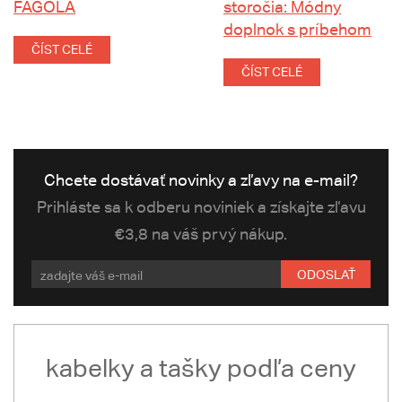
FAGOLA
storočia: Módny
doplnok s príbehom
ČÍST CELÉ
ČÍST CELÉ
Chcete dostávať novinky a zľavy na e-mail?
Prihláste sa k odberu noviniek a získajte zľavu
€3,8 na váš prvý nákup.
ODOSLAŤ
kabelky a tašky podľa ceny