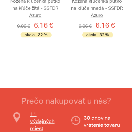
Kožená kľúčenka pútko
Kožená kľúčenka pútko
na kľúče žltá - SSFDR
na kľúče hnedá - SSFDR
Azuro
Azuro
6,16 €
6,16 €
9,06 €
9,06 €
akcia - 32 %
akcia - 32 %
Prečo nakupovať u nás?
11
30 dňov na
výdajných
vrátenie tovaru
miest