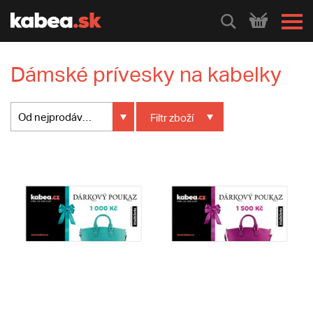
HLEDEJ
Dámské prívesky na kabelky
Od nejprodávanějšího
Filtr
zboží