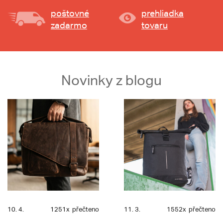
poštovné
prehliadka
zadarmo
tovaru
Novinky z blogu
10. 4.
1251x
přečteno
11. 3.
1552x
přečteno