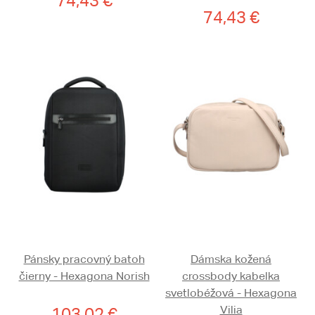
74,43 €
74,43 €
Pánsky pracovný batoh
Dámska kožená
čierny - Hexagona Norish
crossbody kabelka
svetlobéžová - Hexagona
Vilia
103,02 €