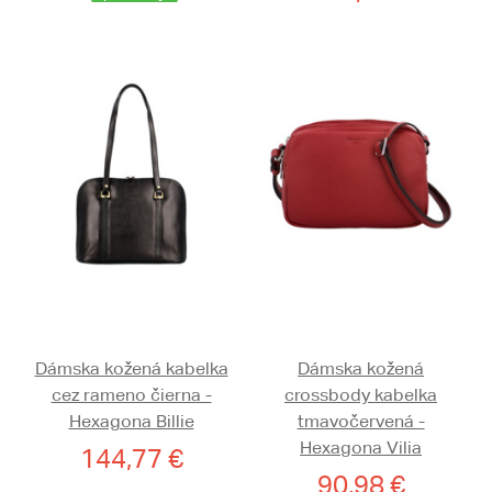
Dámska kožená kabelka
Dámska kožená
cez rameno čierna -
crossbody kabelka
Hexagona Billie
tmavočervená -
Hexagona Vilia
144,77 €
90,98 €