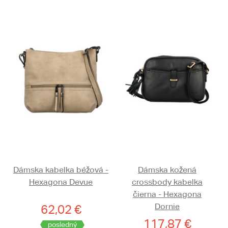
Dámska kabelka béžová -
Dámska kožená
Hexagona Devue
crossbody kabelka
čierna - Hexagona
Dornie
62,02 €
117,87 €
posledný