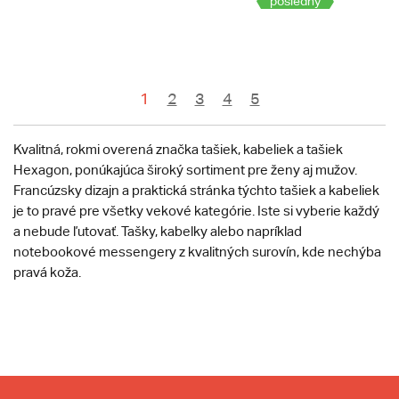
posledný
1
2
3
4
5
Kvalitná, rokmi overená značka tašiek, kabeliek a tašiek
Hexagon, ponúkajúca široký sortiment pre ženy aj mužov.
Francúzsky dizajn a praktická stránka týchto tašiek a kabeliek
je to pravé pre všetky vekové kategórie. Iste si vyberie každý
a nebude ľutovať. Tašky, kabelky alebo napríklad
notebookové messengery z kvalitných surovín, kde nechýba
pravá koža.