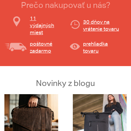
Prečo nakupovať u nás?
11
30 dňov na
výdajných
vrátenie tovaru
miest
poštovné
prehliadka
zadarmo
tovaru
Novinky z blogu