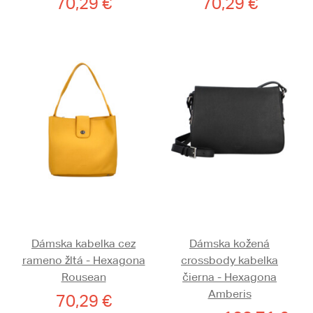
70,29 €
70,29 €
Dámska kabelka cez
Dámska kožená
rameno žltá - Hexagona
crossbody kabelka
Rousean
čierna - Hexagona
Amberis
70,29 €