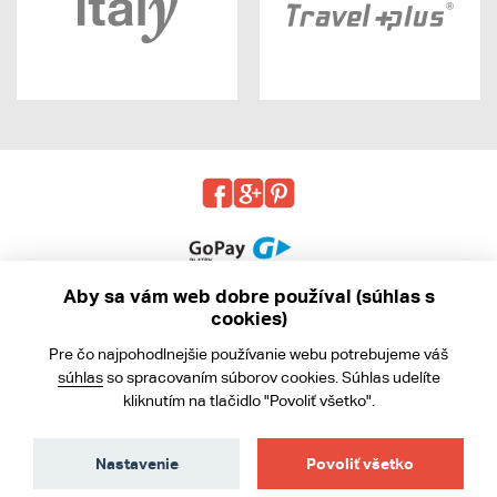
Aby sa vám web dobre používal (súhlas s
cookies)
© 2013 - 2026 kabea.cz
Pre čo najpohodlnejšie používanie webu potrebujeme váš
Obchodné podmienky
súhlas
so spracovaním súborov cookies. Súhlas udelíte
kliknutím na tlačidlo "Povoliť všetko".
Ochrana osobných údajov
Cookies
Nastavenie
Povoliť všetko