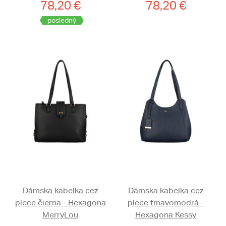
78,20 €
78,20 €
posledný
Dámska kabelka cez
Dámska kabelka cez
plece čierna - Hexagona
plece tmavomodrá -
MerryLou
Hexagona Kessy