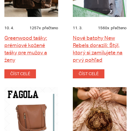
10. 4.
1257x
přečteno
11. 3.
1560x
přečteno
Greenwood tašky:
Nové batohy New
prémiové kožené
Rebels dorazili: Štýl,
tašky pre mužov a
ktorý si zamilujete na
ženy
prvý pohľad
ČÍST CELÉ
ČÍST CELÉ