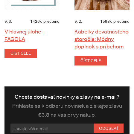
9. 3.
1426x
přečteno
9. 2.
1598x
přečteno
V hlavnej úlohe -
Kabelky devätnásteho
FAGOLA
storočia: Módny
doplnok s príbehom
ČÍST CELÉ
ČÍST CELÉ
Chcete dostávať novinky a zľavy na e-mail?
Prihláste sa k odberu noviniek a získajte zľavu
€3,8 na váš prvý nákup.
ODOSLAŤ