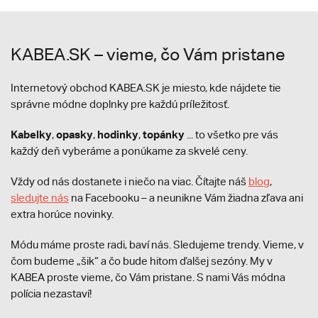
KABEA.SK – vieme, čo Vám pristane
Internetový obchod KABEA.SK je miesto, kde nájdete tie
správne módne doplnky pre každú príležitosť.
Kabelky
opasky
hodinky
topánky
,
,
,
... to všetko pre vás
každý deň vyberáme a ponúkame za skvelé ceny.
Vždy od nás dostanete i niečo na viac. Čítajte náš
blog
,
sledujte nás
na Facebooku – a neunikne Vám žiadna zľava ani
extra horúce novinky.
Módu máme proste radi, baví nás. Sledujeme trendy. Vieme, v
čom budeme „šik“ a čo bude hitom ďalšej sezóny. My v
KABEA proste vieme, čo Vám pristane. S nami Vás módna
polícia nezastaví!