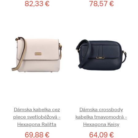
82,33 €
78,57 €
Dámska kabelka cez
Dámska crossbody
plece svetlobéžová -
kabelka tmavomodrá -
Hexagona Ralitta
Hexagona Keisy
69,88 €
64,09 €