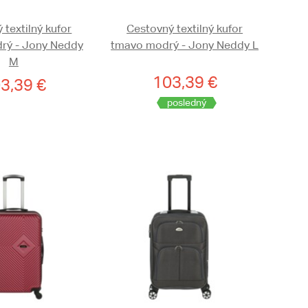
 textilný kufor
Cestovný textilný kufor
rý - Jony Neddy
tmavo modrý - Jony Neddy L
M
103,39 €
3,39 €
posledný