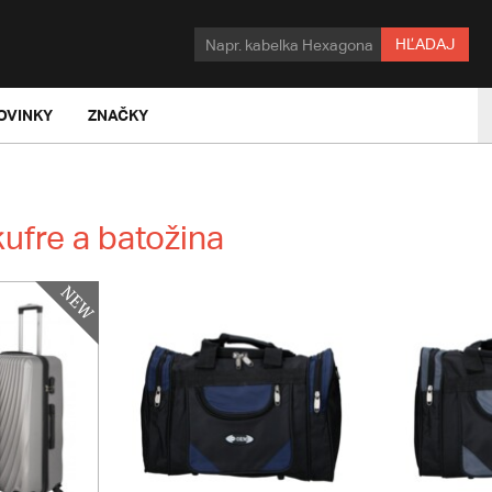
HĽADAJ
OVINKY
ZNAČKY
ufre a batožina