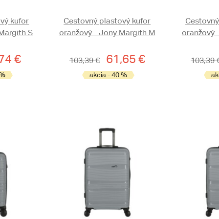
vý kufor
Cestovný plastový kufor
Cestovný
Margith S
oranžový - Jony Margith M
oranžový 
74 €
61,65 €
103,39 €
103,39 
 %
akcia - 40 %
ak