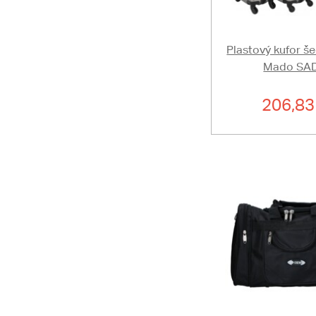
Plastový kufor š
Mado SA
206,83