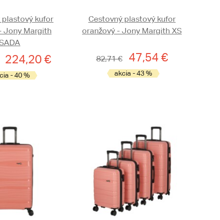
 plastový kufor
Cestovný plastový kufor
- Jony Margith
oranžový - Jony Margith XS
SADA
47,54 €
224,20 €
82,71 €
akcia - 43 %
cia - 40 %