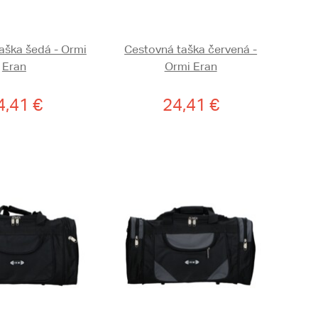
aška šedá - Ormi
Cestovná taška červená -
Eran
Ormi Eran
4,41 €
24,41 €