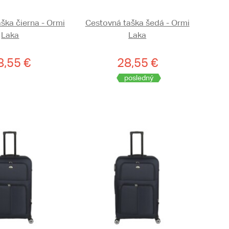
ška čierna - Ormi
Cestovná taška šedá - Ormi
Laka
Laka
8,55 €
28,55 €
posledný