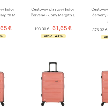
vý kufor
Cestovný plastový kufor
Cestovný
Margith M
červený - Jony Margith L
červený 
,65 €
61,65 €
103,39 €
376,33 €
 %
akcia - 40 %
ak