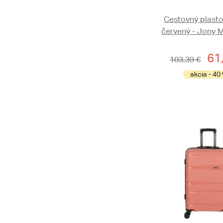
Cestovný plasto
červený - Jony 
61
103,39 €
akcia - 40