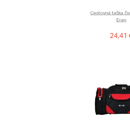
Cestovná taška či
Eran
24,41 