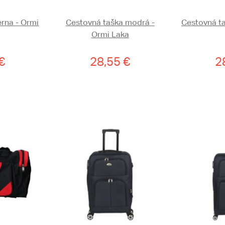
erna - Ormi
Cestovná taška modrá -
Cestovná ta
Ormi Laka
€
28,55 €
2