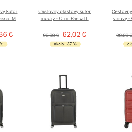
vý kufor
Cestovný plastový kufor
Cestovný
ascal M
modrý - Ormi Pascal L
vínový -
36 €
62,02 €
98,88 €
98,88 €
 %
akcia - 37 %
ak