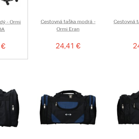
Cestovná taška modrá -
Cestovná t
edý - Ormi
Ormi Eran
DA
24,41 €
2
 €