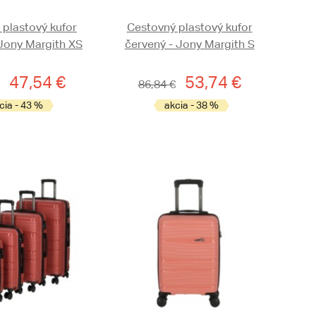
 plastový kufor
Cestovný plastový kufor
 Jony Margith XS
červený - Jony Margith S
47,54 €
53,74 €
86,84 €
cia - 43 %
akcia - 38 %