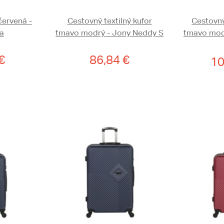
červená -
Cestovný textilný kufor
Cestovný
a
tmavo modrý - Jony Neddy S
tmavo mod
€
86,84 €
10