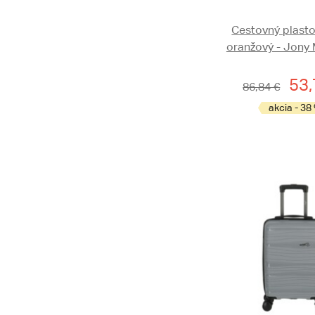
Cestovný plasto
oranžový - Jony 
53,
86,84 €
akcia - 38