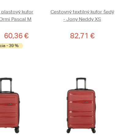
 plastový kufor
Cestovný textilný kufor šedý
 Ormi Pascal M
- Jony Neddy XS
60,36 €
82,71 €
cia - 39 %