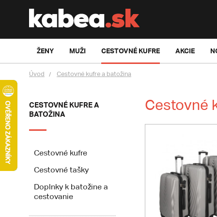
ŽENY
MUŽI
CESTOVNÉ KUFRE
AKCIE
N
Úvod
Cestovné kufre a batožina
Cestovné k
CESTOVNÉ KUFRE A
BATOŽINA
Cestovné kufre
Cestovné tašky
Doplnky k batožine a
cestovanie