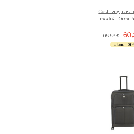
Cestovný plasto
modrý - Ormi P
60,
98,88 €
akcia - 39