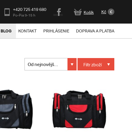
+420 725 419 680
Kč
€
Košík
Po-Pia 9-15 h
BLOG
KONTAKT
PRIHLÁSENIE
DOPRAVA A PLATBA
Od nejnovějšího
Filtr
zboží