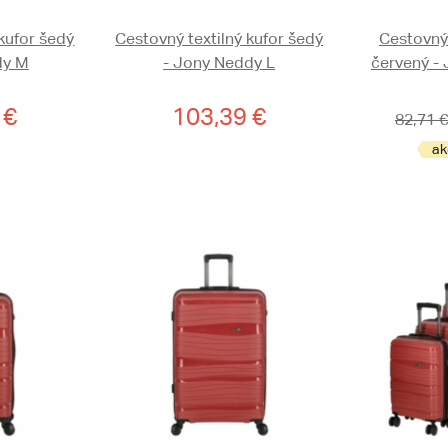
 kufor šedý
Cestovný textilný kufor šedý
Cestovný
dy M
- Jony Neddy L
červený -
 €
103,39 €
82,71 €
ak