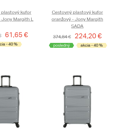
 plastový kufor
Cestovný plastový kufor
- Jony Margith L
oranžový - Jony Margith
SADA
61,65 €
224,20 €
€
374,84 €
cia - 40 %
posledný
akcia - 40 %