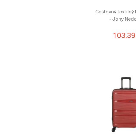
Cestovný textilný
- Jony Ned
103,39