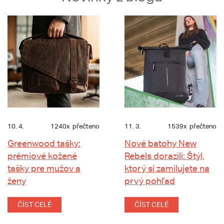
10. 4.
1240x
přečteno
11. 3.
1539x
přečteno
Greenwood tašky:
Nové batohy New
prémiové kožené
Rebels dorazili: Štýl,
tašky pre mužov a
ktorý si zamilujete na
ženy
prvý pohľad
ČÍST CELÉ
ČÍST CELÉ