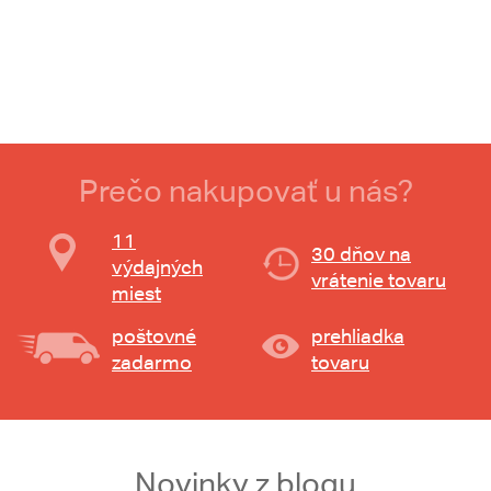
Prečo nakupovať u nás?
11
30 dňov na
výdajných
vrátenie tovaru
miest
poštovné
prehliadka
zadarmo
tovaru
Novinky z blogu