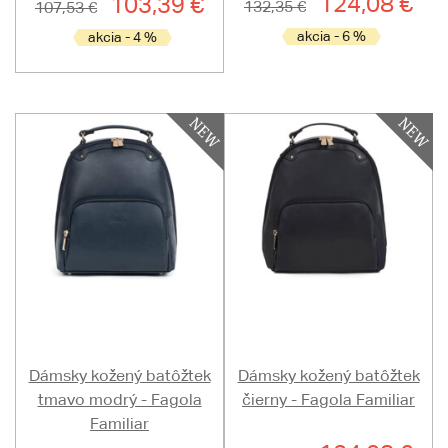
124,08 €
103,39 €
132,35 €
107,53 €
akcia - 6 %
akcia - 4 %
Dámsky kožený batôžtek
Dámsky kožený batôžtek
tmavo modrý - Fagola
čierny - Fagola Familiar
Familiar