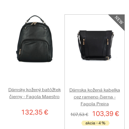
Dámsky kožený batôžtek
Dámska kožená kabelka
čierny - Fagola Maestro
cez rameno čierna -
Fagola Preira
132,35 €
103,39 €
107,53 €
akcia - 4 %