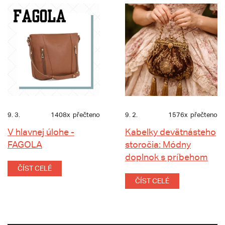
9. 3.
1408x
přečteno
9. 2.
1576x
přečteno
V hlavnej úlohe -
Kabelky devätnásteho
FAGOLA
storočia: Módny
doplnok s príbehom
ČÍST CELÉ
ČÍST CELÉ