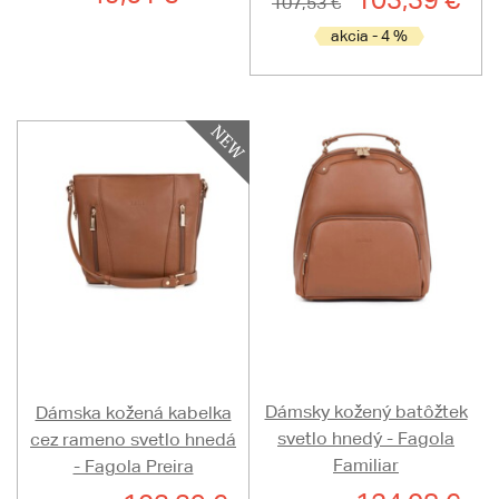
107,53 €
akcia - 4 %
Dámsky kožený batôžtek
Dámska kožená kabelka
svetlo hnedý - Fagola
cez rameno svetlo hnedá
Familiar
- Fagola Preira