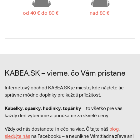
od 40 € do 80 €
nad 80 €
KABEA.SK – vieme, čo Vám pristane
Internetový obchod KABEA.SK je miesto, kde nájdete tie
správne módne doplnky pre každú príležitosť.
Kabelky
opasky
hodinky
topánky
,
,
,
... to všetko pre vás
každý deň vyberáme a ponúkame za skvelé ceny.
Vždy od nás dostanete i niečo na viac. Čítajte náš
blog
,
sledujte nás
na Facebooku – a neunikne Vám žiadna zľava ani