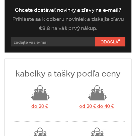
Chcete dostávať novinky a zľavy na e-mail?
Prihláste sa k odberu noviniek a získajte zľavu
€3,8 na váš prvý nákup.
ODOSLAŤ
kabelky a tašky podľa ceny
do 20 €
od 20 € do 40 €