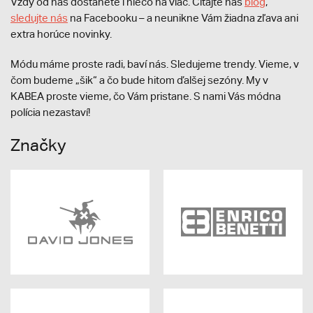
Vždy od nás dostanete i niečo na viac. Čítajte náš
blog
,
sledujte nás
na Facebooku – a neunikne Vám žiadna zľava ani
extra horúce novinky.
Módu máme proste radi, baví nás. Sledujeme trendy. Vieme, v
čom budeme „šik“ a čo bude hitom ďalšej sezóny. My v
KABEA proste vieme, čo Vám pristane. S nami Vás módna
polícia nezastaví!
Značky