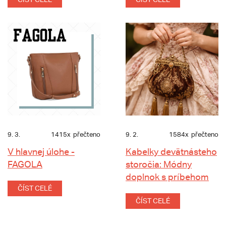
9. 3.
1415x
přečteno
9. 2.
1584x
přečteno
V hlavnej úlohe -
Kabelky devätnásteho
FAGOLA
storočia: Módny
doplnok s príbehom
ČÍST CELÉ
ČÍST CELÉ