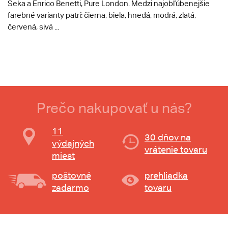
Seka a Enrico Benetti, Pure London. Medzi najobľúbenejšie
farebné varianty patrí: čierna, biela, hnedá, modrá, zlatá,
červená, sivá ...
Prečo nakupovať u nás?
11
30 dňov na
výdajných
vrátenie tovaru
miest
poštovné
prehliadka
zadarmo
tovaru