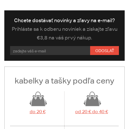
Chcete dostávať novinky a zľavy na e-mail?
Prihláste sa k odberu noviniek a získajte zľavu
€3,8 na váš prvý nákup.
ODOSLAŤ
kabelky a tašky podľa ceny
do 20 €
od 20 € do 40 €