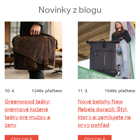
Novinky z blogu
10. 4.
1246x
přečteno
11. 3.
1548x
přečteno
Greenwood tašky:
Nové batohy New
prémiové kožené
Rebels dorazili: Štýl,
tašky pre mužov a
ktorý si zamilujete na
ženy
prvý pohľad
ČÍST CELÉ
ČÍST CELÉ