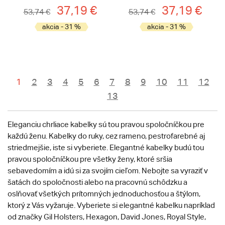
37,19 €
37,19 €
53,74 €
53,74 €
akcia - 31 %
akcia - 31 %
1
2
3
4
5
6
7
8
9
10
11
12
13
Eleganciu chrliace kabelky sú tou pravou spoločníčkou pre
každú ženu. Kabelky do ruky, cez rameno, pestrofarebné aj
striedmejšie, iste si vyberiete. Elegantné kabelky budú tou
pravou spoločníčkou pre všetky ženy, ktoré sršia
sebavedomím a idú si za svojím cieľom. Nebojte sa vyraziť v
šatách do spoločnosti alebo na pracovnú schôdzku a
oslňovať všetkých prítomných jednoduchosťou a štýlom,
ktorý z Vás vyžaruje. Vyberiete si elegantné kabelku napríklad
od značky Gil Holsters, Hexagon, David Jones, Royal Style,