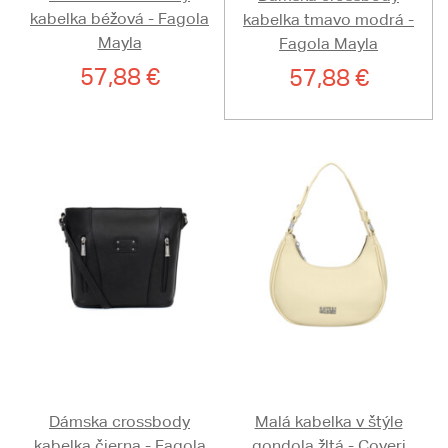
kabelka béžová - Fagola
kabelka tmavo modrá -
Mayla
Fagola Mayla
57,88 €
57,88 €
Dámska crossbody
Malá kabelka v štýle
kabelka čierna - Fagola
gondola žltá - Coveri