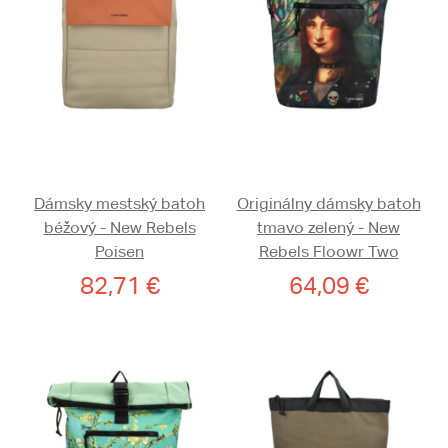
Dámsky mestský batoh
Originálny dámsky batoh
béžový - New Rebels
tmavo zelený - New
Poisen
Rebels Floowr Two
82,71 €
64,09 €