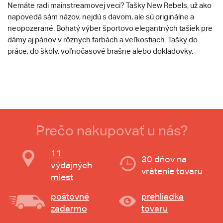
Nemáte radi mainstreamovej veci? Tašky New Rebels, už ako
napovedá sám názov, nejdú s davom, ale sú originálne a
neopozerané. Bohatý výber športovo elegantných tašiek pre
dámy aj pánov v rôznych farbách a veľkostiach. Tašky do
práce, do školy, voľnočasové brašne alebo dokladovky.
Prečo nakupovať u nás?
11
30 dňov na
výdajných
vrátenie tovaru
miest
poštovné
prehliadka
zadarmo
tovaru