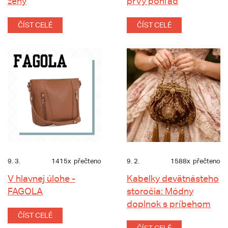
ženy
prvý pohľad
ČÍST CELÉ
ČÍST CELÉ
9. 3.
1415x
přečteno
9. 2.
1588x
přečteno
V hlavnej úlohe -
Kabelky devätnásteho
FAGOLA
storočia: Módny
doplnok s príbehom
ČÍST CELÉ