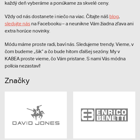
každý deň vyberáme a ponúkame za skvelé ceny.
Vždy od nás dostanete i niečo na viac. Čítajte náš
blog
,
sledujte nás
na Facebooku – a neunikne Vám žiadna zľava ani
extra horúce novinky.
Módu máme proste radi, baví nás. Sledujeme trendy. Vieme, v
čom budeme „šik“ a čo bude hitom ďalšej sezóny. My v
KABEA proste vieme, čo Vám pristane. S nami Vás módna
polícia nezastaví!
Značky