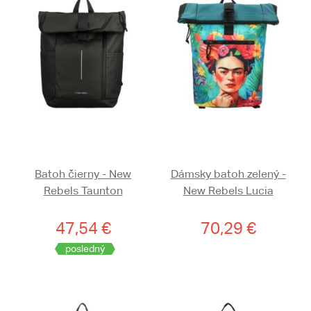
Batoh čierny - New
Dámsky batoh zelený -
Rebels Taunton
New Rebels Lucia
47,54 €
70,29 €
posledný