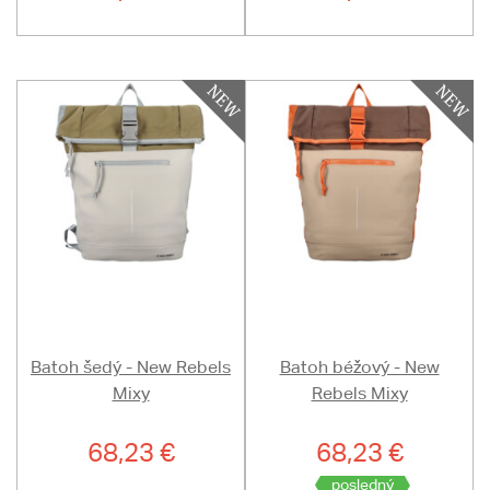
Batoh šedý - New Rebels
Batoh béžový - New
Mixy
Rebels Mixy
68,23 €
68,23 €
posledný