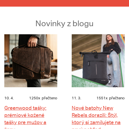
Novinky z blogu
10. 4.
1250x
přečteno
11. 3.
1551x
přečteno
Greenwood tašky:
Nové batohy New
prémiové kožené
Rebels dorazili: Štýl,
tašky pre mužov a
ktorý si zamilujete na