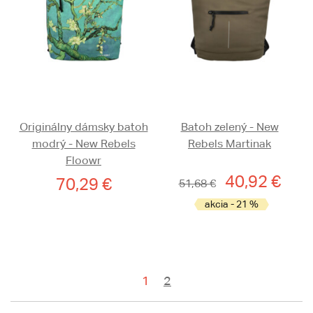
Originálny dámsky batoh
Batoh zelený - New
modrý - New Rebels
Rebels Martinak
Floowr
40,92 €
70,29 €
51,68 €
akcia - 21 %
1
2