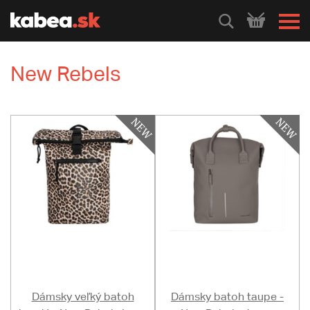
HLEDEJ
New Rebels
Dámsky veľký batoh
Dámsky batoh taupe -