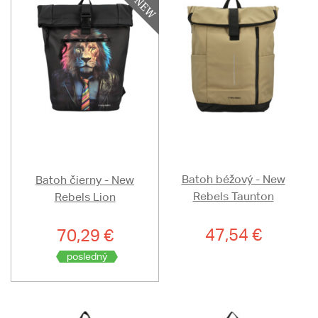
Batoh béžový - New
Batoh čierny - New
Rebels Taunton
Rebels Lion
47,54 €
70,29 €
posledný