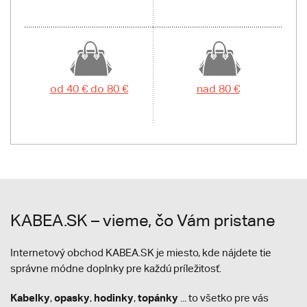
od 40 € do 80 €
nad 80 €
KABEA.SK – vieme, čo Vám pristane
Internetový obchod KABEA.SK je miesto, kde nájdete tie
správne módne doplnky pre každú príležitosť.
Kabelky
opasky
hodinky
topánky
,
,
,
... to všetko pre vás