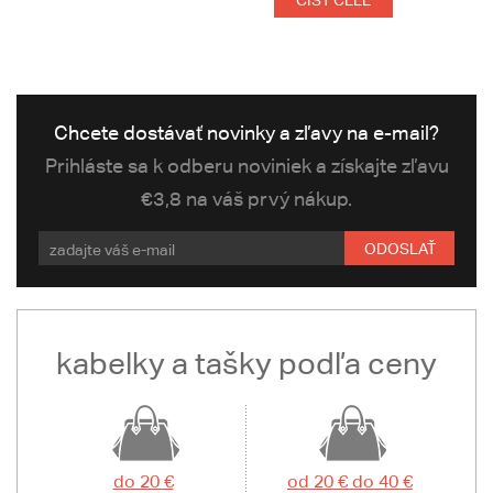
ČÍST CELÉ
Chcete dostávať novinky a zľavy na e-mail?
Prihláste sa k odberu noviniek a získajte zľavu
€3,8 na váš prvý nákup.
ODOSLAŤ
kabelky a tašky podľa ceny
do 20 €
od 20 € do 40 €