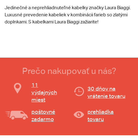
Jedinečné a neprehliadnuteľné kabelky značky Laura Biaggi.
Luxusné prevedenie kabeliek v kombinácii farieb so zlatými
doplnkami. S kabelkami Laura Biaggi zažiarite!
Prečo nakupovať u nás?
11
30 dňov na
výdajných
vrátenie tovaru
miest
poštovné
prehliadka
zadarmo
tovaru