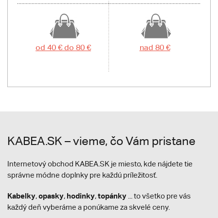
od 40 € do 80 €
nad 80 €
KABEA.SK – vieme, čo Vám pristane
Internetový obchod KABEA.SK je miesto, kde nájdete tie
správne módne doplnky pre každú príležitosť.
Kabelky
opasky
hodinky
topánky
,
,
,
... to všetko pre vás
každý deň vyberáme a ponúkame za skvelé ceny.