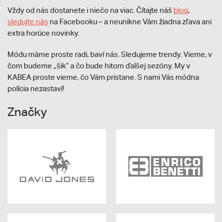
Vždy od nás dostanete i niečo na viac. Čítajte náš
blog
,
sledujte nás
na Facebooku – a neunikne Vám žiadna zľava ani
extra horúce novinky.
Módu máme proste radi, baví nás. Sledujeme trendy. Vieme, v
čom budeme „šik“ a čo bude hitom ďalšej sezóny. My v
KABEA proste vieme, čo Vám pristane. S nami Vás módna
polícia nezastaví!
Značky