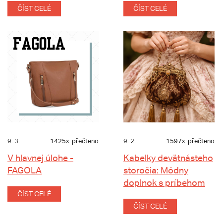
ČÍST CELÉ
ČÍST CELÉ
9. 3.
1425x
přečteno
9. 2.
1597x
přečteno
V hlavnej úlohe -
Kabelky devätnásteho
FAGOLA
storočia: Módny
doplnok s príbehom
ČÍST CELÉ
ČÍST CELÉ