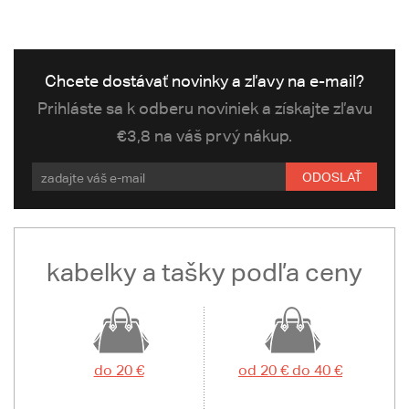
Chcete dostávať novinky a zľavy na e-mail?
Prihláste sa k odberu noviniek a získajte zľavu
€3,8 na váš prvý nákup.
ODOSLAŤ
kabelky a tašky podľa ceny
do 20 €
od 20 € do 40 €