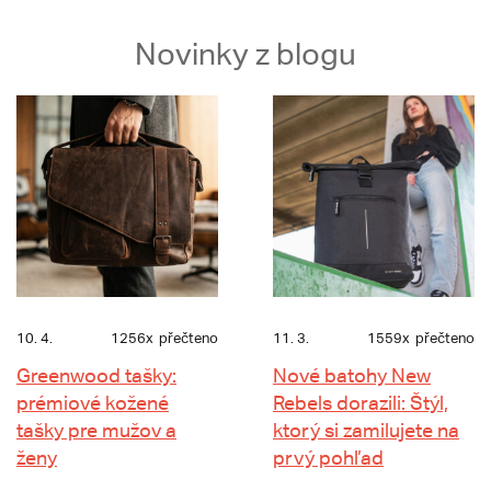
Novinky z blogu
10. 4.
1256x
přečteno
11. 3.
1559x
přečteno
Greenwood tašky:
Nové batohy New
prémiové kožené
Rebels dorazili: Štýl,
tašky pre mužov a
ktorý si zamilujete na
ženy
prvý pohľad