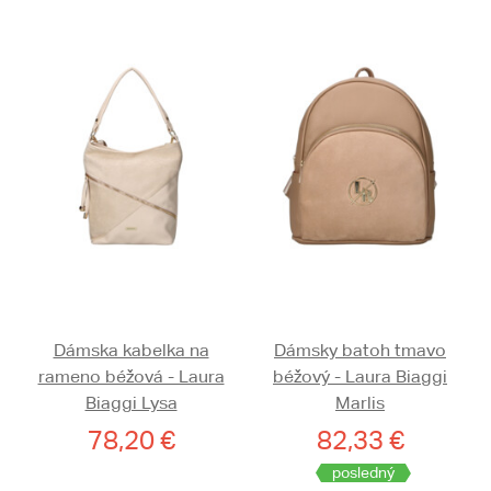
Dámska kabelka na
Dámsky batoh tmavo
rameno béžová - Laura
béžový - Laura Biaggi
Biaggi Lysa
Marlis
78,20 €
82,33 €
posledný