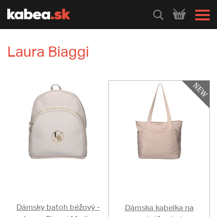
HLEDEJ
Laura Biaggi
Dámsky batoh béžový -
Dámska kabelka na