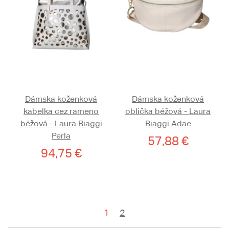
Dámska koženková
Dámska koženková
kabelka cez rameno
oblička béžová - Laura
béžová - Laura Biaggi
Biaggi Adae
Perla
57,88 €
94,75 €
1
2