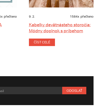
5x
přečteno
9. 2.
1584x
přečteno
A
Kabelky devätnásteho storočia:
Módny doplnok s príbehom
ČÍST CELÉ
ODOSLAŤ