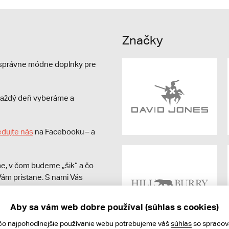
Značky
e správne módne doplnky pre
s každý deň vyberáme a
edujte nás
na Facebooku – a
e, v čom budeme „šik“ a čo
ám pristane. S nami Vás
Aby sa vám web dobre používal (súhlas s cookies)
čo najpohodlnejšie používanie webu potrebujeme váš
súhlas
so spraco