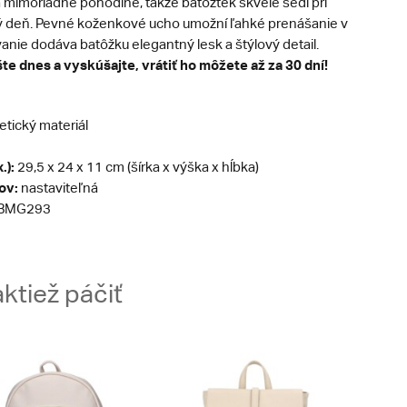
a mimoriadne pohodlné, takže batôžtek skvele sedí pri
ý deň. Pevné koženkové ucho umožní ľahké prenášanie v
vanie dodáva batôžku elegantný lesk a štýlový detail.
te dnes a vyskúšajte, vrátiť ho môžete až za 30 dní!
etický materiál
.):
29,5 x 24 x 11 cm (šírka x výška x hĺbka)
ov:
nastaviteľná
BMG293
ktiež páčiť