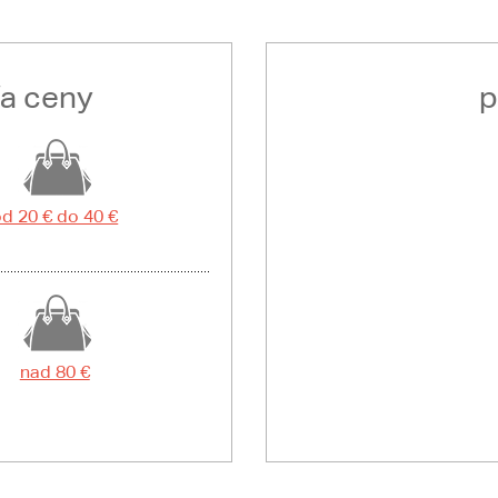
ľa ceny
p
d 20 € do 40 €
nad 80 €