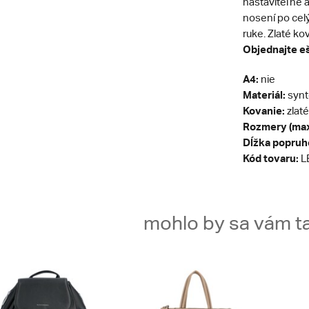
nastaviteľné 
nosení po cel
ruke. Zlaté ko
Objednajte eš
A4:
nie
Materiál:
synt
Kovanie:
zlaté
Rozmery (max
Dĺžka popruh
Kód tovaru:
L
mohlo by sa vám ta