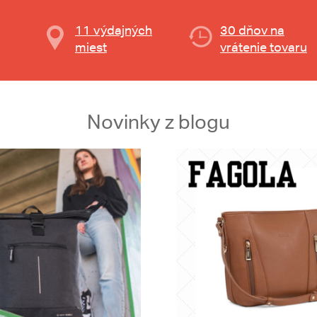
11 výdajných
30 dňov na
miest
vrátenie tovaru
Novinky z blogu