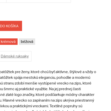
 DO KOŠÍKA
krémová
béžová
Dámské ruksaky
 batôžtek pre ženy, ktoré chcú byť aktívne, štýlové a vždy o
Batôžtek spája mestskú eleganciu, pohodlie a modernú
nú stranu zdobí menšie vystúpené vrecko na zips, ktoré
 šmrnc aj praktické využitie. Na jej prednej časti
né zlaté logo značky, ktoré podčiarkuje módny charakter
. Hlavné vrecko so zapínaním na zips ukrýva priestranný
šívkou a praktickými vreckami. Textilné popruhy sú