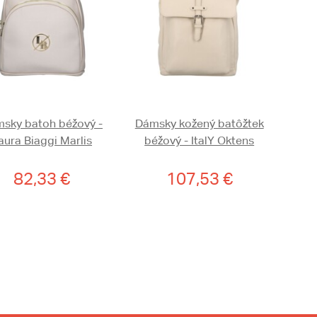
sky batoh béžový -
Dámsky kožený batôžtek
aura Biaggi Marlis
béžový - ItalY Oktens
82,33 €
107,53 €