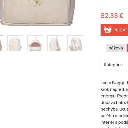
82,33 €
PRIDAŤ
béžová
Kategórie
Laura Biaggi -
krok napred. 
energiu. Pred
dodáva batôžku
nechýba luxus
celého modelu
interiér s pod