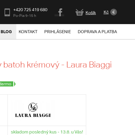
+420 725 419 680
Kč
€
Košík
Po-Pia 9-15 h
BLOG
KONTAKT
PRIHLÁSENIE
DOPRAVA A PLATBA
batoh krémový - Laura Biaggi
darmo
skladom posledný kus - 13.8. u Vás!