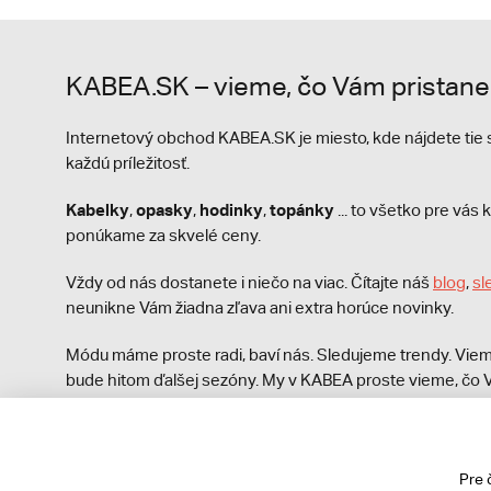
KABEA.SK – vieme, čo Vám pristane
Internetový obchod KABEA.SK je miesto, kde nájdete ti
každú príležitosť.
Kabelky
opasky
hodinky
topánky
,
,
,
... to všetko pre vá
ponúkame za skvelé ceny.
Vždy od nás dostanete i niečo na viac. Čítajte náš
blog
,
sl
neunikne Vám žiadna zľava ani extra horúce novinky.
Módu máme proste radi, baví nás. Sledujeme trendy. Viem
bude hitom ďalšej sezóny. My v KABEA proste vieme, čo V
módna polícia nezastaví!
Pre 