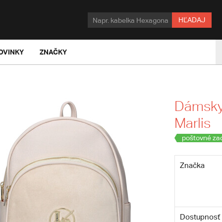
HĽADAJ
OVINKY
ZNAČKY
Dámsky 
Marlis
poštovné za
Značka
Dostupnosť