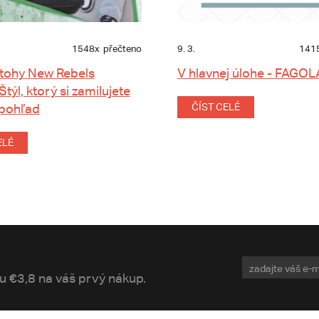
1548x
přečteno
9. 3.
141
tohy New Rebels
V hlavnej úlohe - FAGOL
 Štýl, ktorý si zamilujete
 pohľad
ČÍST CELÉ
ELÉ
vu €3,8 na váš prvý nákup.