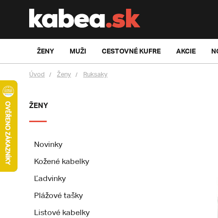
ŽENY
MUŽI
CESTOVNÉ KUFRE
AKCIE
N
Úvod
Ženy
Ruksaky
ŽENY
Novinky
Kožené kabelky
Ľadvinky
Plážové tašky
Listové kabelky