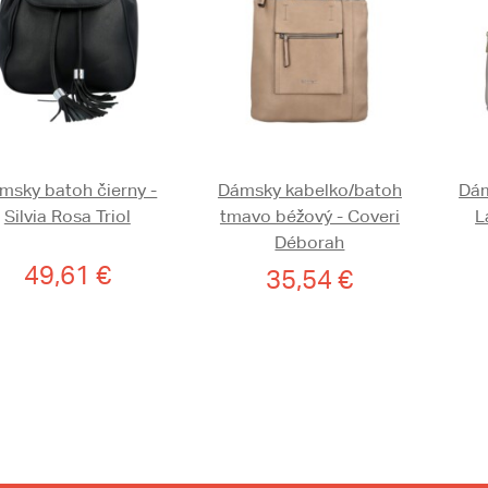
msky batoh čierny -
Dámsky kabelko/batoh
Dám
Silvia Rosa Triol
tmavo béžový - Coveri
L
Déborah
49,61 €
35,54 €