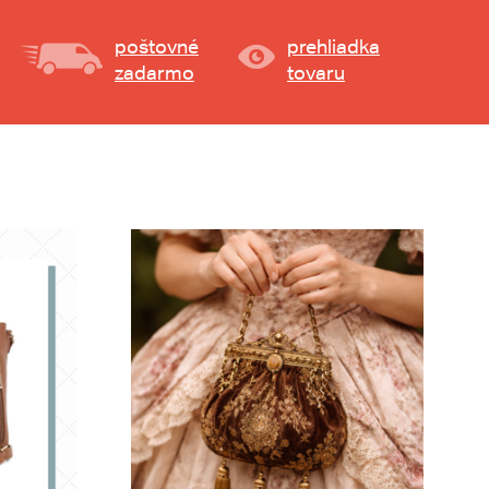
poštovné
prehliadka
zadarmo
tovaru