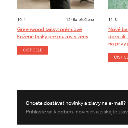
10. 4.
1246x
přečteno
11. 3.
Greenwood tašky: prémiové
Nové ba
kožené tašky pre mužov a ženy
dorazili:
na prvý
ČÍST CELÉ
ČÍST C
Chcete dostávať novinky a zľavy na e-mail?
Prihláste sa k odberu noviniek a získajte zľa