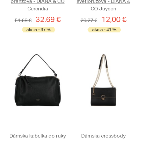
oranžová - DIANA & CO
svetloružová - DIANA &
Cerendia
CO Juycen
32,69 €
12,00 €
51,68 €
20,27 €
akcia - 37 %
akcia - 41 %
Dámska kabelka do ruky
Dámska crossbody