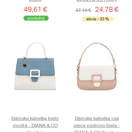
49,61 €
24,78 €
37,19 €
posledný
akcia - 33 %
Dámska kabelka bielo
Dámska kabelka cez
modrá - DIANA & CO
plece púdrovo biela -