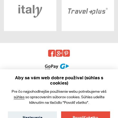
Aby sa vám web dobre používal (súhlas s
cookies)
© 2013 - 2026 kabea.cz
Pre čo najpohodlnejšie používanie webu potrebujeme váš
Obchodné podmienky
súhlas
so spracovaním súborov cookies. Súhlas udelíte
kliknutím na tlačidlo "Povoliť všetko".
Ochrana osobných údajov
Cookies
Nastavenie
Povoliť všetko