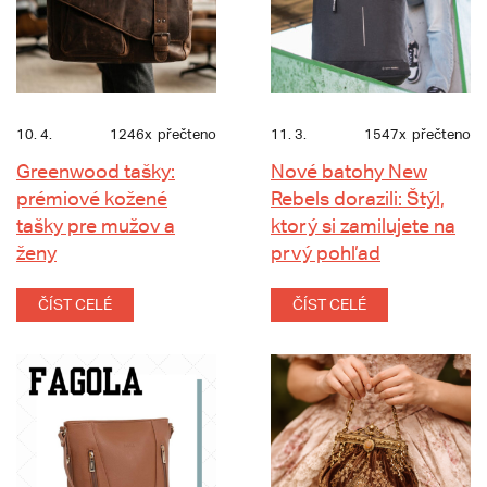
10. 4.
1246x
přečteno
11. 3.
1547x
přečteno
Greenwood tašky:
Nové batohy New
prémiové kožené
Rebels dorazili: Štýl,
tašky pre mužov a
ktorý si zamilujete na
ženy
prvý pohľad
ČÍST CELÉ
ČÍST CELÉ