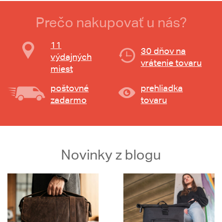
Prečo nakupovať u nás?
11
30 dňov na
výdajných
vrátenie tovaru
miest
poštovné
prehliadka
zadarmo
tovaru
Novinky z blogu