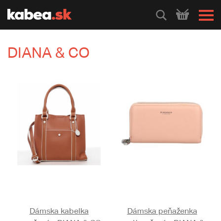
HLEDEJ
DIANA & CO
Dámska kabelka
Dámska peňaženka