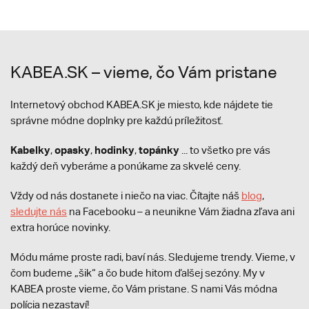
KABEA.SK – vieme, čo Vám pristane
Internetový obchod KABEA.SK je miesto, kde nájdete tie
správne módne doplnky pre každú príležitosť.
Kabelky
opasky
hodinky
topánky
,
,
,
... to všetko pre vás
každý deň vyberáme a ponúkame za skvelé ceny.
Vždy od nás dostanete i niečo na viac. Čítajte náš
blog
,
sledujte nás
na Facebooku – a neunikne Vám žiadna zľava ani
extra horúce novinky.
Módu máme proste radi, baví nás. Sledujeme trendy. Vieme, v
čom budeme „šik“ a čo bude hitom ďalšej sezóny. My v
KABEA proste vieme, čo Vám pristane. S nami Vás módna
polícia nezastaví!