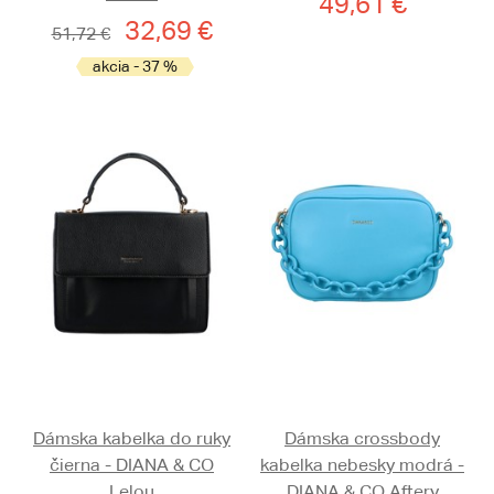
49,61 €
32,69 €
51,72 €
akcia - 37 %
Dámska kabelka do ruky
Dámska crossbody
čierna - DIANA & CO
kabelka nebesky modrá -
Lelou
DIANA & CO Aftery