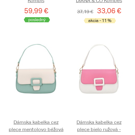
Kombis
DIANA & CO Kombes
59,99 €
33,06 €
37,19 €
posledný
akcia - 11 %
Dámska kabelka cez
Dámska kabelka cez
plece mentolovo béžová
plece bielo ružová -