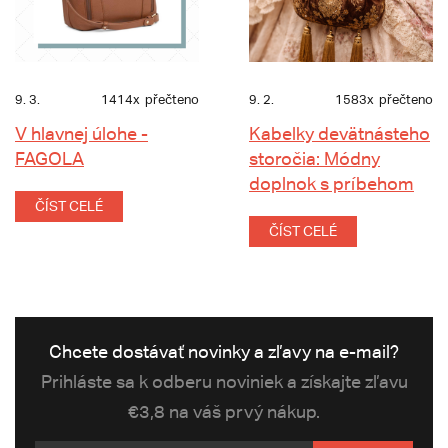
9. 3.
1414x
přečteno
9. 2.
1583x
přečteno
V hlavnej úlohe -
Kabelky devätnásteho
FAGOLA
storočia: Módny
doplnok s príbehom
ČÍST CELÉ
ČÍST CELÉ
Chcete dostávať novinky a zľavy na e-mail?
Prihláste sa k odberu noviniek a získajte zľavu
€3,8 na váš prvý nákup.