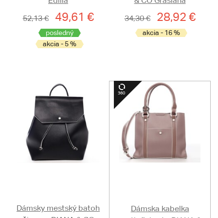
Edilla
& CO Grasiana
49,61 €
28,92 €
52,13 €
34,30 €
posledný
akcia - 16 %
akcia - 5 %
Dámsky mestský batoh
Dámska kabelka