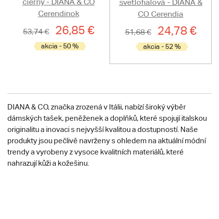
čierny - DIANA & CO
svetlofialová - DIANA &
Cerendinok
CO Cerendia
26,85 €
24,78 €
53,74 €
51,68 €
akcia - 50 %
akcia - 52 %
DIANA & CO, značka zrozená v Itálii, nabízí široký výběr
dámských tašek, peněženek a doplňků, které spojují italskou
originalitu a inovaci s nejvyšší kvalitou a dostupností. Naše
produkty jsou pečlivě navrženy s ohledem na aktuální módní
trendy a vyrobeny z vysoce kvalitních materiálů, které
nahrazují kůži a kožešinu.