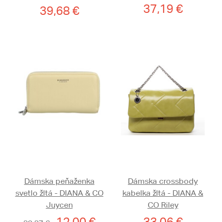
37,19 €
39,68 €
Dámska peňaženka
Dámska crossbody
svetlo žltá - DIANA & CO
kabelka žltá - DIANA &
Juycen
CO Riley
12,00 €
33,06 €