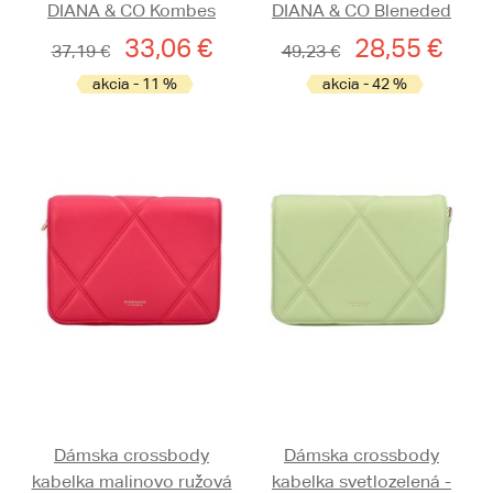
DIANA & CO Kombes
DIANA & CO Bleneded
33,06 €
28,55 €
37,19 €
49,23 €
akcia - 11 %
akcia - 42 %
Dámska crossbody
Dámska crossbody
kabelka malinovo ružová
kabelka svetlozelená -