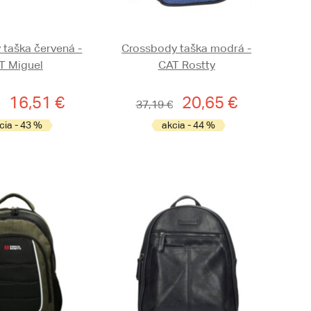
 taška červená -
Crossbody taška modrá -
T Miguel
CAT Rostty
16,51 €
20,65 €
37,19 €
cia - 43 %
akcia - 44 %