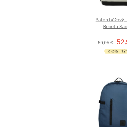
Batoh béžový -
Benetti Sa
52,
59,95 €
akcia - 12