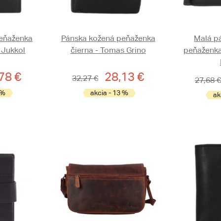
eňaženka
Pánska kožená peňaženka
Malá p
 Jukkol
čierna - Tomas Grino
peňaženka
78 €
28,13 €
32,27 €
27,68 €
 %
akcia - 13 %
ak