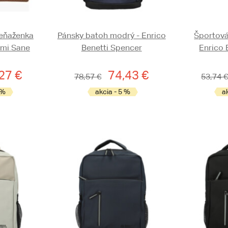
eňaženka
Pánsky batoh modrý - Enrico
Športová
ami Sane
Benetti Spencer
Enrico 
27 €
74,43 €
78,57 €
53,74 €
 %
akcia - 5 %
a