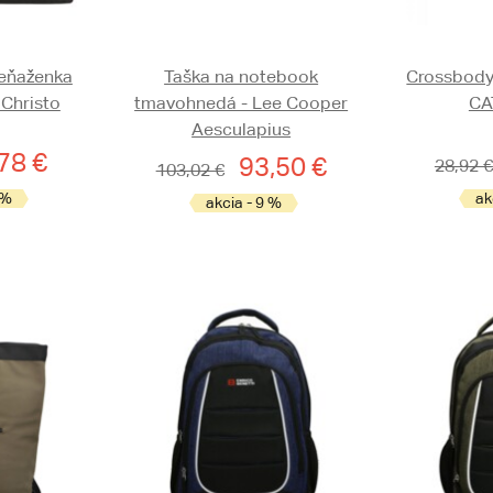
eňaženka
Taška na notebook
Crossbody
 Christo
tmavohnedá - Lee Cooper
CA
Aesculapius
78 €
93,50 €
28,92 €
103,02 €
 %
ak
akcia - 9 %