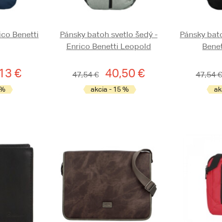
ico Benetti
Pánsky batoh svetlo šedý -
Pánsky bato
Enrico Benetti Leopold
Bene
13 €
40,50 €
47,54 €
47,54 €
 %
akcia - 15 %
ak