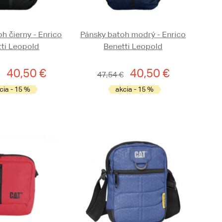
h čierny - Enrico
Pánsky batoh modrý - Enrico
tti Leopold
Benetti Leopold
40,50 €
40,50 €
47,54 €
cia - 15 %
akcia - 15 %