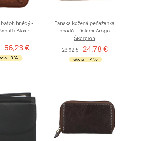
batoh hnědý -
Pánska kožená peňaženka
Benetti Alexis
hnedá - Delami Aroga
Škorpión
56,23 €
24,78 €
28,92 €
kcia - 3 %
akcia - 14 %