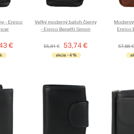
ny - Enrico
Veľký moderný batoh čierny
Moderný 
ncer
- Enrico Benetti Simon
Enrico 
43 €
53,74 €
55,81 €
57,88 €
 %
akcia - 4 %
a