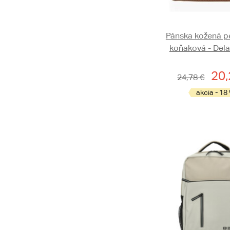
Pánska kožená p
koňaková - Del
20,
24,78 €
akcia - 18