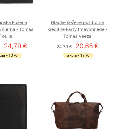
ánska kožená
Hladké kožené púzdro na
 čierna - Tomas
kreditné karty tmavohnedé -
Poulis
Tomas Veeze
24,78 €
20,65 €
24,78 €
cia - 10 %
akcia - 17 %