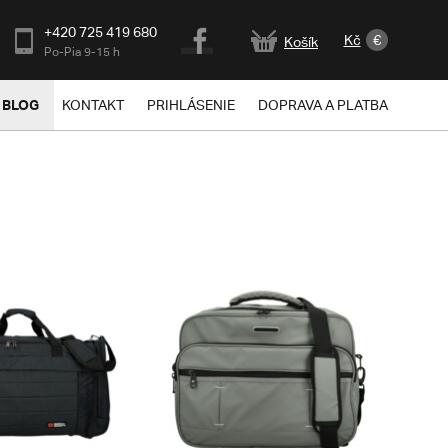
+420 725 419 680
Kč
€
Košík
Po-Pia 9-15 h
BLOG
KONTAKT
PRIHLÁSENIE
DOPRAVA A PLATBA