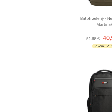
Batoh zelený - N
Martina
40,
51,68 €
akcia - 21