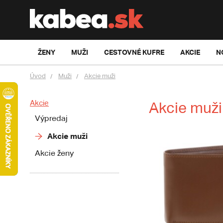
ŽENY
MUŽI
CESTOVNÉ KUFRE
AKCIE
N
Úvod
Muži
Akcie muži
Akcie
Akcie muži
Výpredaj
Akcie muži
Akcie ženy