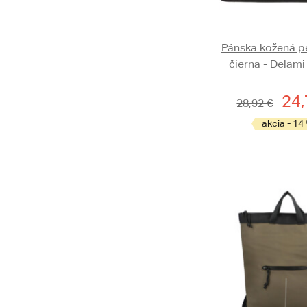
Pánska kožená p
čierna - Delami
24,
28,92 €
akcia - 14