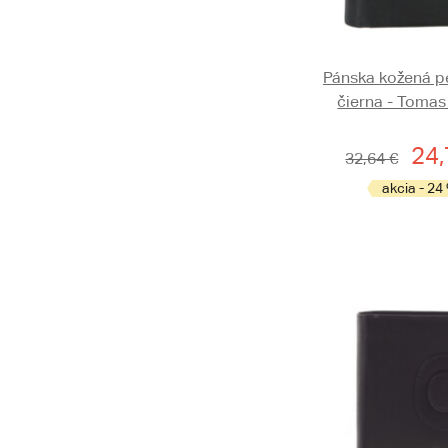
Pánska kožená p
čierna - Tomas
24,
32,64 €
akcia - 24