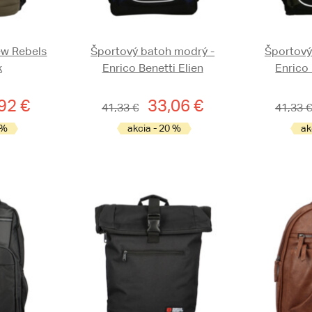
ew Rebels
Športový batoh modrý -
Športový
k
Enrico Benetti Elien
Enrico 
92 €
33,06 €
41,33 €
41,33 €
 %
akcia - 20 %
ak