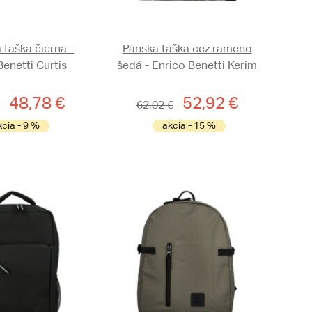
 taška čierna -
Pánska taška cez rameno
Benetti Curtis
šedá - Enrico Benetti Kerim
48,78 €
52,92 €
62,02 €
kcia - 9 %
akcia - 15 %