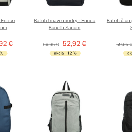
 Enrico
Batoh tmavo modrý - Enrico
Batoh čiern
nem
Benetti Sanem
92 €
52,92 €
59,95 €
59,95 €
 %
akcia - 12 %
ak