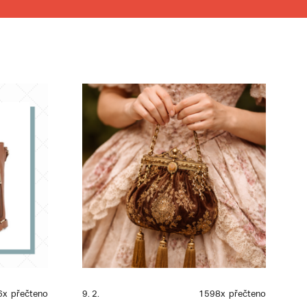
6x
přečteno
9. 2.
1598x
přečteno