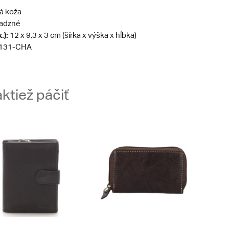
á koža
adzné
.):
12 x 9,3 x 3 cm (šírka x výška x hĺbka)
131-CHA
ktiež páčiť