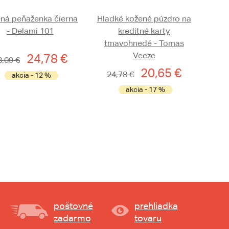
ná peňaženka čierna
Hladké kožené púzdro na
- Delami 101
kreditné karty
tmavohnedé - Tomas
Veeze
24,78 €
8,09 €
20,65 €
24,78 €
akcia - 12 %
akcia - 17 %
poštovné
prehliadka
zadarmo
tovaru