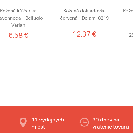
Kožená kľúčenka
Kožená dokladovka
Kože
avohnedá - Bellugio
červená - Delami 8219
Varian
12,37 €
6,58 €
2
11 výdajných
30 dňov na
miest
vrátenie tovaru