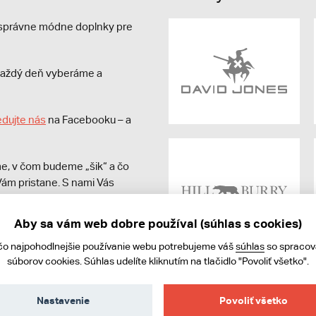
e správne módne doplnky pre
s každý deň vyberáme a
edujte nás
na Facebooku – a
e, v čom budeme „šik“ a čo
ám pristane. S nami Vás
Aby sa vám web dobre používal (súhlas s cookies)
čo najpohodlnejšie používanie webu potrebujeme váš
súhlas
so spraco
súborov cookies. Súhlas udelíte kliknutím na tlačidlo "Povoliť všetko".
Nastavenie
Povoliť všetko