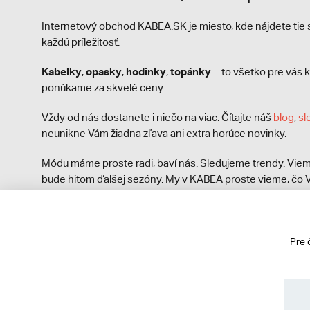
Internetový obchod KABEA.SK je miesto, kde nájdete ti
každú príležitosť.
Kabelky
opasky
hodinky
topánky
,
,
,
... to všetko pre vá
ponúkame za skvelé ceny.
Vždy od nás dostanete i niečo na viac. Čítajte náš
blog
,
sl
neunikne Vám žiadna zľava ani extra horúce novinky.
Módu máme proste radi, baví nás. Sledujeme trendy. Viem
bude hitom ďalšej sezóny. My v KABEA proste vieme, čo V
módna polícia nezastaví!
Pre 
© 2013 - 2026 kabea.cz