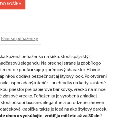
 DO KOŠÍKA
Pánské peňaženky
a kožená peňaženka na šírku, ktorá spája štýl,
nadčasovú eleganciu. Na prednej strane ju zdobí logo
 decentne podčiarkuje jej prémiový charakter. Hlavné
zápinkou dodáva bezpečnosť aj štýlový look. Po otvorení
ale usporiadaný interiér - priehradky na karty zaistené
nkou, priestor pre papierové bankovky, vrecko na mince
lé zipsové vrecko. Peňaženka je vyrobená z hladkej
, ktorá pôsobí luxusne, elegantne a prirodzene zároveň.
 darčeková krabička, takže je ideálna ako štýlový darček.
te dnes a vyskúšajte, vrátiť ju môžete až za 30 dní!