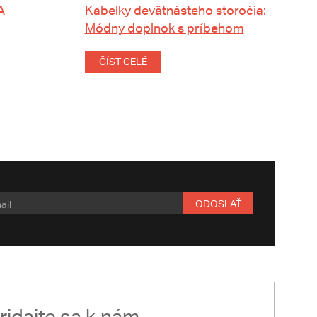
A
Kabelky devätnásteho storočia:
Módny doplnok s príbehom
ČÍST CELÉ
ODOSLAŤ
ridajte sa k nám