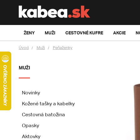
ŽENY
MUŽI
CESTOVNÉ KUFRE
AKCIE
N
Úvod
Muži
Peňaženky
MUŽI
Novinky
Kožené tašky a kabelky
Cestovná batožina
Opasky
Aktovky