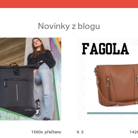
Novinky z blogu
1560x
přečteno
9. 3.
142