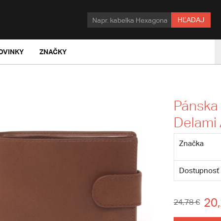
HĽADAJ
OVINKY
ZNAČKY
Pánska
Delami 
Značka
Dostupnosť
20,
24,78 €