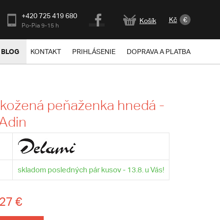
+420 725 419 680
Kč
€
Košík
Po-Pia 9-15 h
BLOG
KONTAKT
PRIHLÁSENIE
DOPRAVA A PLATBA
 kožená peňaženka hnedá -
Adin
skladom posledných pár kusov - 13.8. u Vás!
27 €