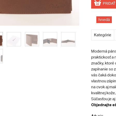
PRIDAŤ
hnedá
Kategórie
Moderná pánsk
praktickosť a 
značky, ktoré
zapínanie so 
vás čaká dokon
vlastnou zápi
na cvok aj ma
kvalitnej kože
Súčasťou je aj
Objednajte eš
A4:
nie