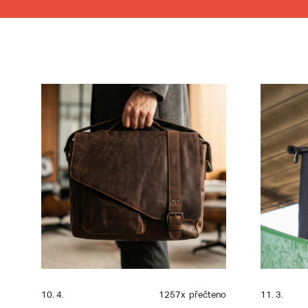
10. 4.
1257x
přečteno
11. 3.