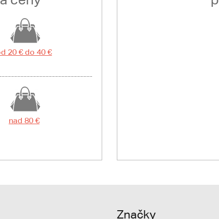
d 20 € do 40 €
nad 80 €
Značky