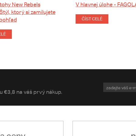
tohy New Rebels
V hlavnej úlohe - FAGOL
 Štýl, ktorý si zamilujete
 pohľad
ČÍST CELÉ
ELÉ
vu €3,8 na váš prvý nákup.
ľa ceny
p