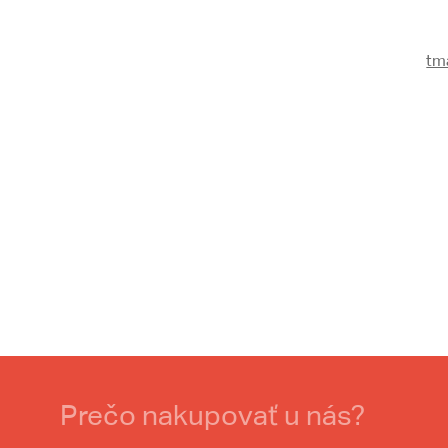
tm
Prečo nakupovať u nás?