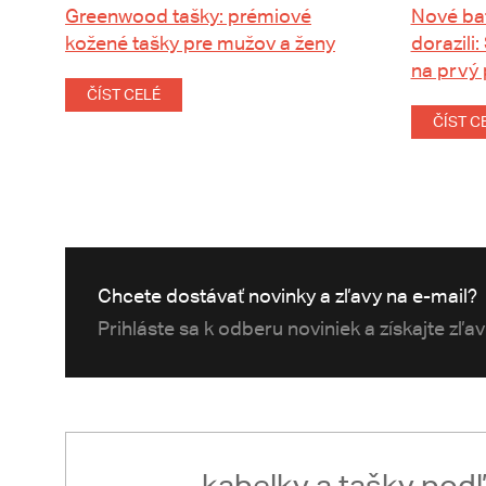
Greenwood tašky: prémiové
Nové ba
kožené tašky pre mužov a ženy
dorazili:
na prvý
ČÍST CELÉ
ČÍST C
Chcete dostávať novinky a zľavy na e-mail?
Prihláste sa k odberu noviniek a získajte zľa
kabelky a tašky pod