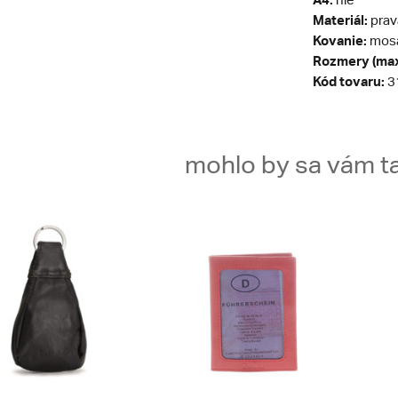
Materiál:
prav
Kovanie:
mos
Rozmery (max
Kód tovaru:
3
mohlo by sa vám ta