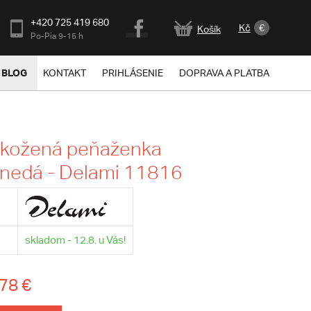
+420 725 419 680
Kč
€
Košík
Po-Pia 9-15 h
BLOG
KONTAKT
PRIHLÁSENIE
DOPRAVA A PLATBA
 kožená peňaženka
nedá - Delami 11816
skladom - 12.8. u Vás!
78 €