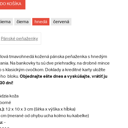
 DO KOŠÍKA
čierna
čierna
hnedá
červená
Pánské peňaženky
ýlová tmavohnedá kožená pánska peňaženka s hnedým
rania. Na bankovky tu sú dve priehradky, na drobné mince
 s klasickým cvočkom. Doklady a kreditné karty uložíte
Objednajte ešte dnes a vyskúšajte, vrátiť ju
eho bloku.
30 dní!
dzia koža
eborné
.):
12 x 10 x 3 cm (šírka x výška x hĺbka)
 cm (merané od ohybu ucha kolmo ku kabelke)
u:
-