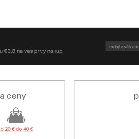
vu €3,8 na váš prvý nákup.
ľa ceny
p
d 20 € do 40 €