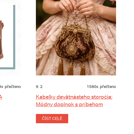
9x
přečteno
9. 2.
1580x
přečteno
A
Kabelky devätnásteho storočia:
Módny doplnok s príbehom
ČÍST CELÉ