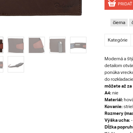
PRIDAŤ
čierna
Kategórie
Moderná a št
detailom otvá
ponúka vrecko
do rozkladaci
môžete až za 
A4:
nie
Materiál:
hovä
Kovanie:
stri
Rozmery (max
Výška ucha:
-
Dĺžka popruh