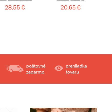
28,55 €
20,65 €
poštovné
prehliadka
zadarmo
tovaru