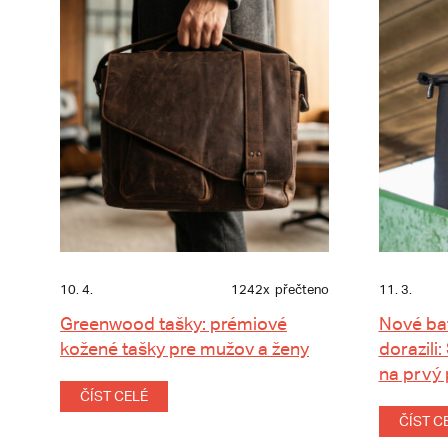
10. 4.
1242x
přečteno
11. 3.
Greenwood tašky: prémiové
Nové ba
kožené tašky pre mužov a ženy
dorazili:
na prvý
ČÍST CELÉ
ČÍST C