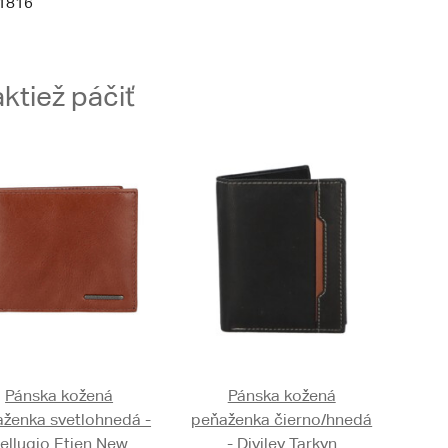
1816
ktiež páčiť
Pánska kožená
Pánska kožená
ženka svetlohnedá -
peňaženka čierno/hnedá
ellugio Etien New
- Diviley Tarkyn