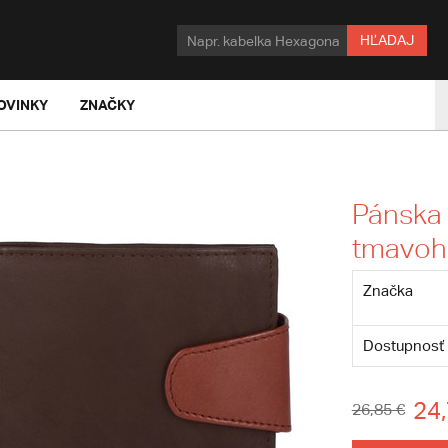
HĽADAJ
OVINKY
ZNAČKY
Pánska
tmavoh
Značka
Dostupnosť
24,
26,85 €