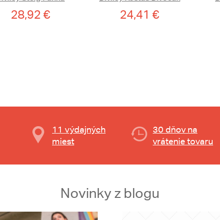
28,92 €
24,41 €
11 výdajných
30 dňov na
miest
vrátenie tovaru
Novinky z blogu