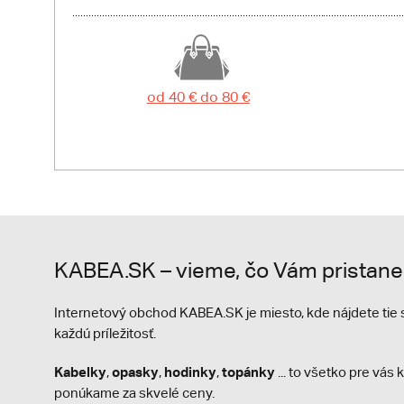
od 40 € do 80 €
KABEA.SK – vieme, čo Vám pristane
Internetový obchod KABEA.SK je miesto, kde nájdete ti
každú príležitosť.
Kabelky
opasky
hodinky
topánky
,
,
,
... to všetko pre vá
ponúkame za skvelé ceny.