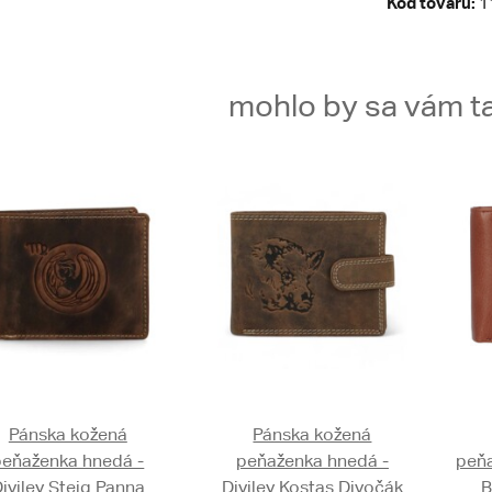
Kód tovaru:
1
mohlo by sa vám ta
Pánska kožená
Pánska kožená
peňaženka hnedá -
peňaženka hnedá -
peňa
iviley Steig Panna
Diviley Kostas Divočák
B