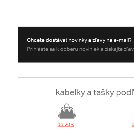
Chcete dostávať novinky a zľavy na e-mail?
Prihláste sa k odberu noviniek a získajte zľa
kabelky a tašky pod
do 20 €
o