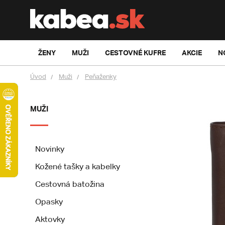
ŽENY
MUŽI
CESTOVNÉ KUFRE
AKCIE
N
Úvod
Muži
Peňaženky
MUŽI
Novinky
Kožené tašky a kabelky
Cestovná batožina
Opasky
Aktovky