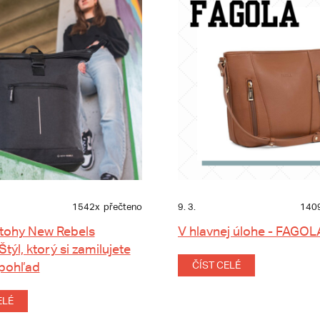
1542x
přečteno
9. 3.
140
tohy New Rebels
V hlavnej úlohe - FAGOL
 Štýl, ktorý si zamilujete
 pohľad
ČÍST CELÉ
ELÉ