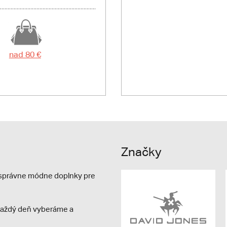
nad 80 €
Značky
e správne módne doplnky pre
s každý deň vyberáme a