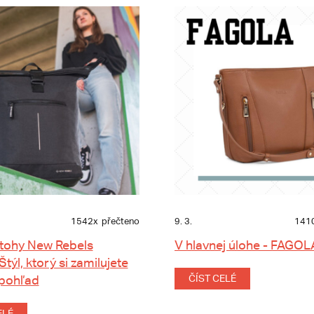
1542x
přečteno
9. 3.
141
tohy New Rebels
V hlavnej úlohe - FAGOL
 Štýl, ktorý si zamilujete
 pohľad
ČÍST CELÉ
ELÉ