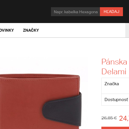
HĽADAJ
OVINKY
ZNAČKY
Pánska
Delami
Značka
Dostupnosť
24,
26,85 €