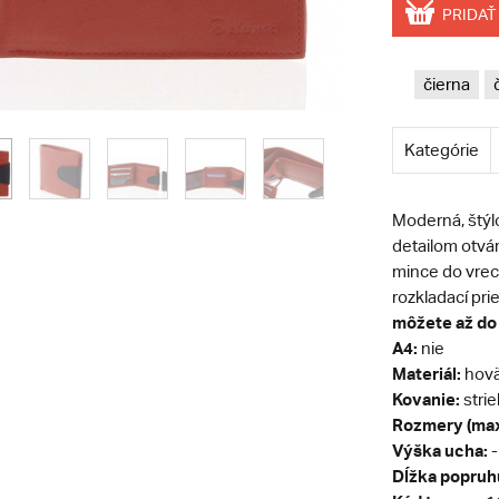
PRIDAŤ
čierna
Kategórie
Moderná, štý
detailom otvár
mince do vrec
rozkladací pri
môžete až do 
A4:
nie
Materiál:
hovä
Kovanie:
stri
Rozmery (max
Výška ucha:
-
Dĺžka popruh