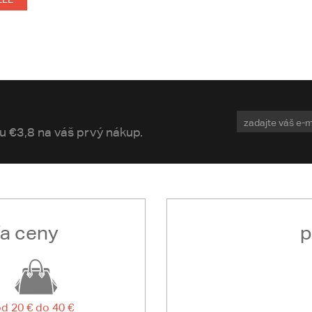
vu €3,8 na váš prvý nákup.
ľa ceny
p
d 20 € do 40 €