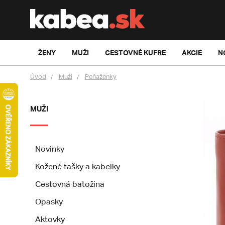
ŽENY
MUŽI
CESTOVNÉ KUFRE
AKCIE
N
Úvod
Muži
Peňaženky
MUŽI
Novinky
Kožené tašky a kabelky
Cestovná batožina
Opasky
Aktovky