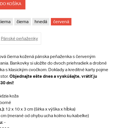
 DO KOŠÍKA
čierna
čierna
hnedá
červená
Pánské peňaženky
lová čierna kožená pánska peňaženka s červeným
ania. Bankovky si uložíte do dvoch priehradiek a drobné
ka s klasickým cvočkom. Doklady a kreditné karty pojme
Objednajte ešte dnes a vyskúšajte, vrátiť ju
estor.
30 dní!
dzia koža
eborné
.):
12 x 10 x 3 cm (šírka x výška x hĺbka)
 cm (merané od ohybu ucha kolmo ku kabelke)
u:
-