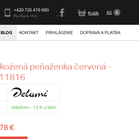
+420 725 419 680
Kč
€
Košík
Po-Pia 9-15 h
BLOG
KONTAKT
PRIHLÁSENIE
DOPRAVA A PLATBA
 kožená peňaženka červená -
 11816
skladom - 12.8. u Vás!
78 €