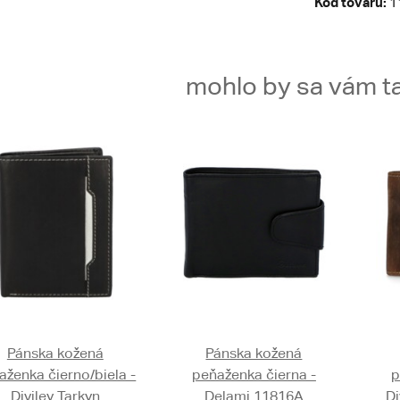
Kód tovaru:
1
mohlo by sa vám ta
Pánska kožená
Pánska kožená
aženka čierno/biela -
peňaženka čierna -
p
Diviley Tarkyn
Delami 11816A
Di