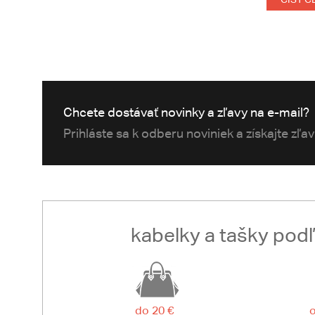
Chcete dostávať novinky a zľavy na e-mail?
Prihláste sa k odberu noviniek a získajte zľa
kabelky a tašky pod
do 20 €
o