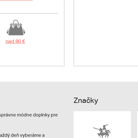
nad 80 €
Značky
e správne módne doplnky pre
s každý deň vyberáme a