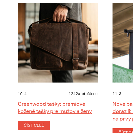
10. 4.
1242x
přečteno
11. 3.
Greenwood tašky: prémiové
Nové ba
kožené tašky pre mužov a ženy
dorazili:
na prvý
ČÍST CELÉ
ČÍST C