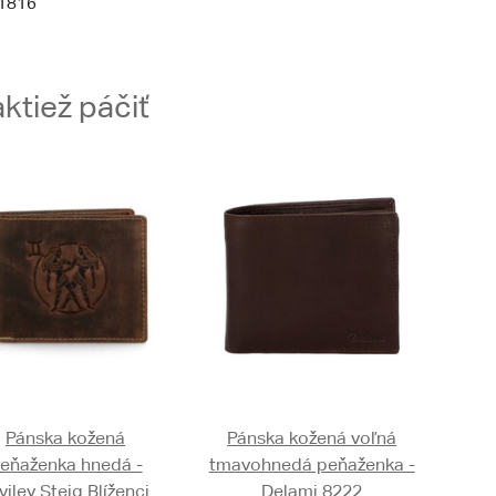
1816
ktiež páčiť
Pánska kožená
Pánska kožená voľná
eňaženka hnedá -
tmavohnedá peňaženka -
viley Steig Blíženci
Delami 8222