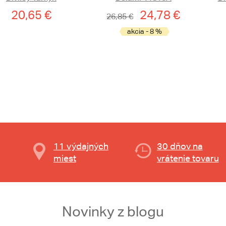
20,65 €
24,78 €
26,85 €
akcia - 8 %
11 výdajných
30 dňov na
miest
vrátenie tovaru
Novinky z blogu