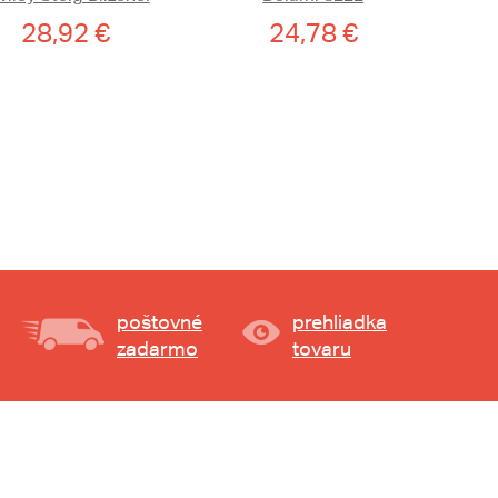
28,92 €
24,78 €
poštovné
prehliadka
zadarmo
tovaru