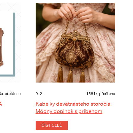
0x
přečteno
9. 2.
1581x
přečteno
A
Kabelky devätnásteho storočia:
Módny doplnok s príbehom
ČÍST CELÉ