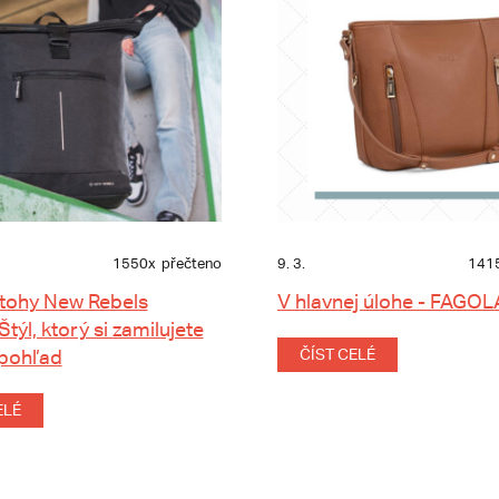
1550x
přečteno
9. 3.
141
tohy New Rebels
V hlavnej úlohe - FAGOL
 Štýl, ktorý si zamilujete
 pohľad
ČÍST CELÉ
ELÉ