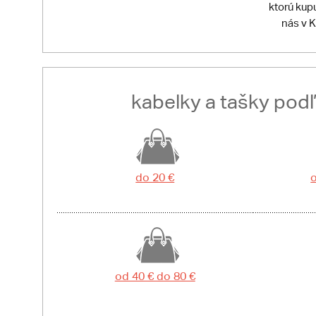
ktorú kup
nás v K
kabelky a tašky pod
do 20 €
o
od 40 € do 80 €