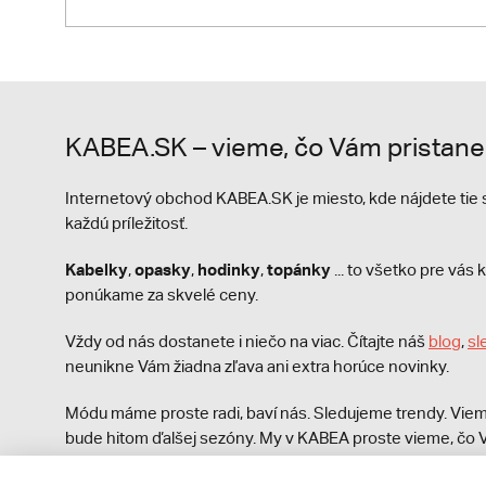
KABEA.SK – vieme, čo Vám pristane
Internetový obchod KABEA.SK je miesto, kde nájdete ti
každú príležitosť.
Kabelky
opasky
hodinky
topánky
,
,
,
... to všetko pre vá
ponúkame za skvelé ceny.
Vždy od nás dostanete i niečo na viac. Čítajte náš
blog
,
sl
neunikne Vám žiadna zľava ani extra horúce novinky.
Módu máme proste radi, baví nás. Sledujeme trendy. Viem
bude hitom ďalšej sezóny. My v KABEA proste vieme, čo V
módna polícia nezastaví!