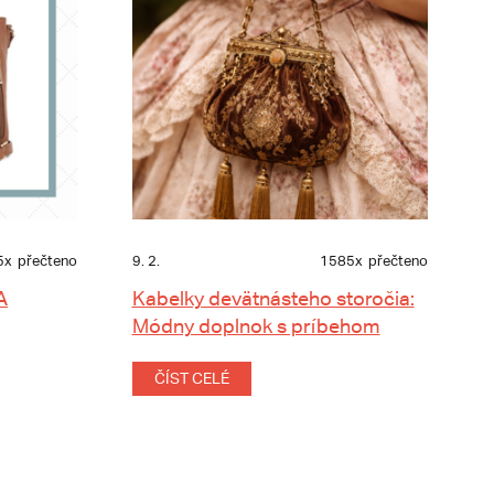
5x
přečteno
9. 2.
1585x
přečteno
A
Kabelky devätnásteho storočia:
Módny doplnok s príbehom
ČÍST CELÉ