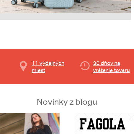
11 výdajných
30 dňov na
miest
vrátenie tovaru
Novinky z blogu