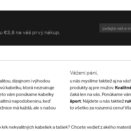
vu €3,8 na váš prvý nákup.
Vážení páni,
valitou, dizajnom i výhodou
u nás myslíme taktiež aj na v
Kvalitn
vú kabelku, ktorá nezruinuje
produkty aj pre mužov.
preto vám ponúkame kabelky
čaká len na vás. Ponúkame vá
šport
ru
kvalitnú napodobeninu, keď
. Nájdete u nás taktiež
tržnice má každá, ale s našou
to všetko za rozumnú cenu! Vš
 krk nekvalitných kabeliek a tašiek? Chcete vedieť z akého materiál