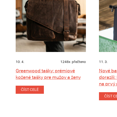
10. 4.
1248x
přečteno
11. 3.
Greenwood tašky: prémiové
Nové ba
kožené tašky pre mužov a ženy
dorazili:
na prvý
ČÍST CELÉ
ČÍST C