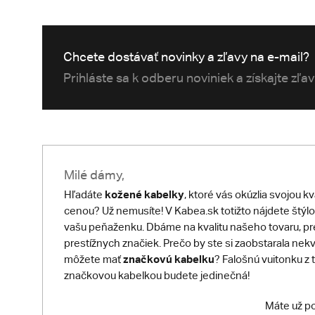
Chcete dostávať novinky a zľavy na e-mail?
Prihláste sa k odberu noviniek a získajte zľa
Milé dámy,
kožené kabelky
Hľadáte
, ktoré vás okúzlia svojou k
cenou? Už nemusíte! V Kabea.sk totižto nájdete štýlo
vašu peňaženku. Dbáme na kvalitu našeho tovaru, 
prestížnych značiek. Prečo by ste si zaobstarala ne
značkovú kabelku
môžete mať
? Falošnú vuitonku z 
značkovou kabelkou budete jedinečná!
Máte už po