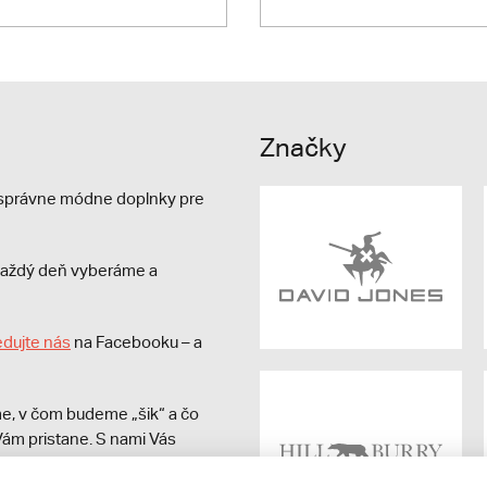
Značky
e správne módne doplnky pre
s každý deň vyberáme a
edujte nás
na Facebooku – a
e, v čom budeme „šik“ a čo
ám pristane. S nami Vás