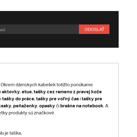
ODOSLAŤ
ás! Okrem dámskych kabeliek totižto ponúkame
é aktovky
etue
tašky cez rameno z pravej kože
,
,
tašky do práce
tašky pre voľný čas
tašky pre
m
,
i
ksaky
peňaženky
opasky
brašne na notebook
,
,
či
. A
etky produkty sú značkové.
u je taška,