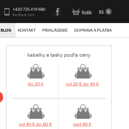
+420 725 419 680
Kč
€
Košík
Po-Pia 9-15 h
BLOG
KONTAKT
PRIHLÁSENIE
DOPRAVA A PLATBA
kabelky a tašky podľa ceny
do 20 €
od 20 € do 40 €
od 40 € do 80 €
nad 80 €