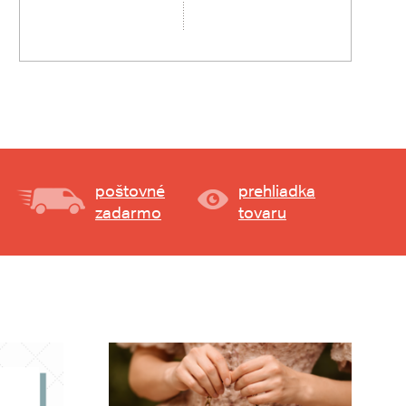
poštovné
prehliadka
zadarmo
tovaru