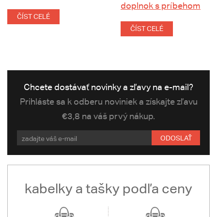
doplnok s príbehom
ČÍST CELÉ
ČÍST CELÉ
Chcete dostávať novinky a zľavy na e-mail?
Prihláste sa k odberu noviniek a získajte zľavu
€3,8 na váš prvý nákup.
ODOSLAŤ
kabelky a tašky podľa ceny