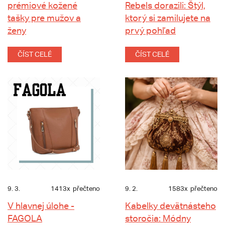
prémiové kožené
Rebels dorazili: Štýl,
tašky pre mužov a
ktorý si zamilujete na
ženy
prvý pohľad
ČÍST CELÉ
ČÍST CELÉ
9. 3.
1413x
přečteno
9. 2.
1583x
přečteno
V hlavnej úlohe -
Kabelky devätnásteho
FAGOLA
storočia: Módny