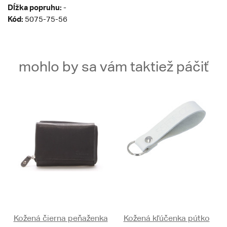
Dĺžka popruhu:
-
Kód:
5075-75-56
mohlo by sa vám taktiež páčiť
Kožená čierna peňaženka
Kožená kľúčenka pútko