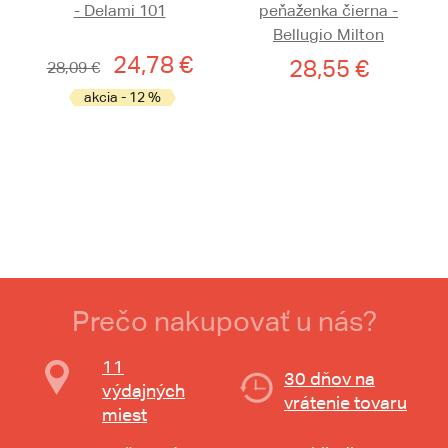
- Delami 101
peňaženka čierna -
Bellugio Milton
24,78 €
28,55 €
28,09 €
akcia - 12 %
Prečo nakupovať u nás?
11
30 dňov na
výdajných
vrátenie tovaru
miest