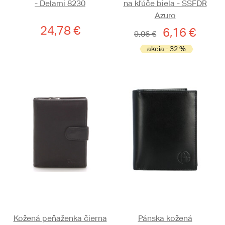
- Delami 8230
na kľúče biela - SSFDR
Azuro
24,78 €
6,16 €
9,06 €
akcia - 32 %
Kožená peňaženka čierna
Pánska kožená