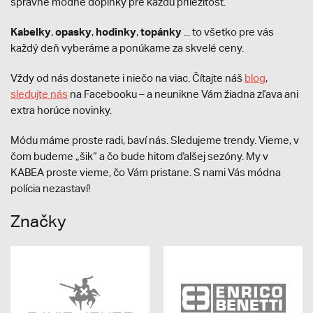
správne módne doplnky pre každú príležitosť.
Kabelky
opasky
hodinky
topánky
,
,
,
... to všetko pre vás
každý deň vyberáme a ponúkame za skvelé ceny.
Vždy od nás dostanete i niečo na viac. Čítajte náš
blog
,
sledujte nás
na Facebooku – a neunikne Vám žiadna zľava ani
extra horúce novinky.
Módu máme proste radi, baví nás. Sledujeme trendy. Vieme, v
čom budeme „šik“ a čo bude hitom ďalšej sezóny. My v
KABEA proste vieme, čo Vám pristane. S nami Vás módna
polícia nezastaví!
Značky