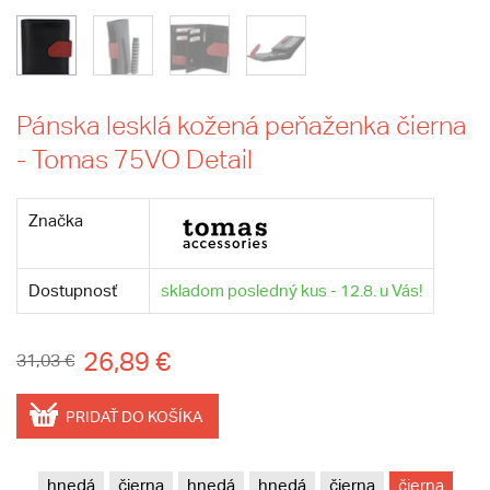
Pánska lesklá kožená peňaženka čierna
- Tomas 75VO Detail
Značka
Dostupnosť
skladom posledný kus - 12.8. u Vás!
26,89 €
31,03 €
PRIDAŤ DO KOŠÍKA
hnedá
čierna
hnedá
hnedá
čierna
čierna