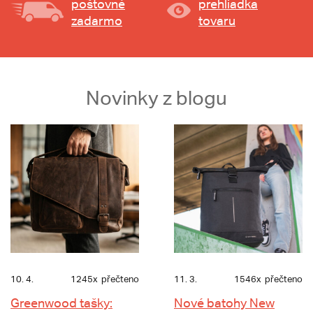
poštovné
prehliadka
zadarmo
tovaru
Novinky z blogu
10. 4.
1245x
přečteno
11. 3.
1546x
přečteno
Greenwood tašky:
Nové batohy New