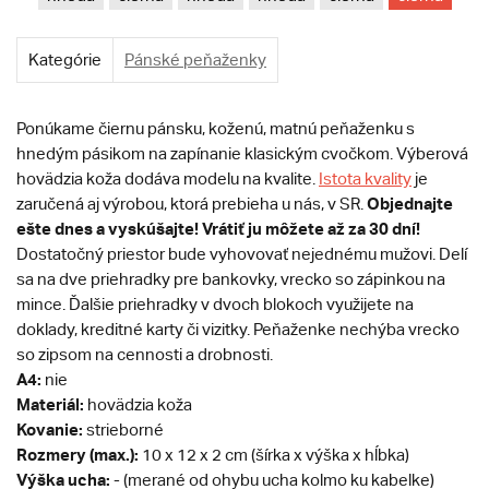
Kategórie
Pánské peňaženky
Ponúkame čiernu pánsku, koženú, matnú peňaženku s
hnedým pásikom na zapínanie klasickým cvočkom. Výberová
hovädzia koža dodáva modelu na kvalite.
Istota kvality
je
Objednajte
zaručená aj výrobou, ktorá prebieha u nás, v SR.
ešte dnes a vyskúšajte! Vrátiť ju môžete až za 30 dní!
Dostatočný priestor bude vyhovovať nejednému mužovi. Delí
sa na dve priehradky pre bankovky, vrecko so zápinkou na
mince. Ďalšie priehradky v dvoch blokoch využijete na
doklady, kreditné karty či vizitky. Peňaženke nechýba vrecko
so zipsom na cennosti a drobnosti.
A4:
nie
Materiál:
hovädzia koža
Kovanie:
strieborné
Rozmery (max.):
10 x 12 x 2 cm (šírka x výška x hĺbka)
Výška ucha:
- (merané od ohybu ucha kolmo ku kabelke)