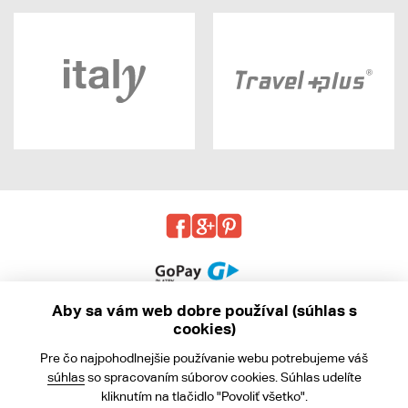
Aby sa vám web dobre používal (súhlas s
cookies)
© 2013 - 2026 kabea.cz
Pre čo najpohodlnejšie používanie webu potrebujeme váš
Obchodné podmienky
súhlas
so spracovaním súborov cookies. Súhlas udelíte
kliknutím na tlačidlo "Povoliť všetko".
Ochrana osobných údajov