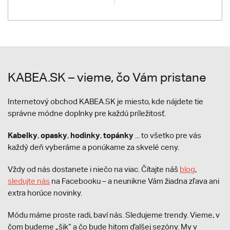
KABEA.SK – vieme, čo Vám pristane
Internetový obchod KABEA.SK je miesto, kde nájdete tie
správne módne doplnky pre každú príležitosť.
Kabelky
opasky
hodinky
topánky
,
,
,
... to všetko pre vás
každý deň vyberáme a ponúkame za skvelé ceny.
Vždy od nás dostanete i niečo na viac. Čítajte náš
blog
,
sledujte nás
na Facebooku – a neunikne Vám žiadna zľava ani
extra horúce novinky.
Módu máme proste radi, baví nás. Sledujeme trendy. Vieme, v
čom budeme „šik“ a čo bude hitom ďalšej sezóny. My v