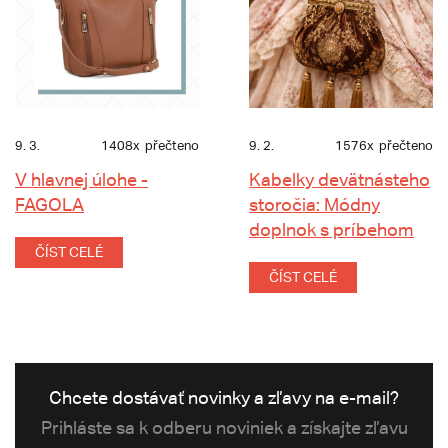
9. 3.
1408x
přečteno
9. 2.
1576x
přečteno
V hlavnej úlohe -
Kabelky devätnásteho
FAGOLA
storočia: Módny
doplnok s príbehom
ČÍST CELÉ
ČÍST CELÉ
Chcete dostávať novinky a zľavy na e-mail?
Prihláste sa k odberu noviniek a získajte zľavu