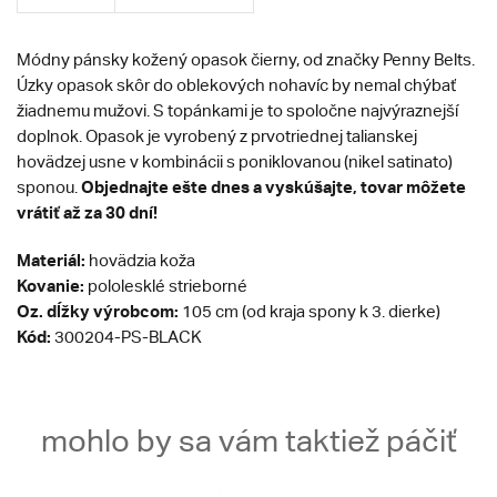
Módny pánsky kožený opasok čierny, od značky Penny Belts.
Úzky opasok skôr do oblekových nohavíc by nemal chýbať
žiadnemu mužovi. S topánkami je to spoločne najvýraznejší
doplnok. Opasok je vyrobený z prvotriednej talianskej
hovädzej usne v kombinácii s poniklovanou (nikel satinato)
Objednajte ešte dnes a vyskúšajte, tovar môžete
sponou.
vrátiť až za 30 dní!
Materiál:
hovädzia koža
Kovanie:
pololesklé strieborné
Oz. dĺžky výrobcom:
105 cm (od kraja spony k 3. dierke)
Kód:
300204-PS-BLACK
mohlo by sa vám taktiež páčiť