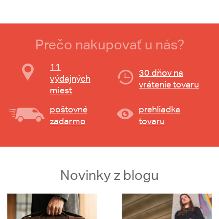
Prečo nakupovať u nás?
11
30 dňov na
výdajných
vrátenie tovaru
miest
poštovné
prehliadka
zadarmo
tovaru
Novinky z blogu