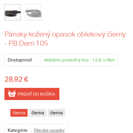
Pánsky kožený opasok oblekový čierny
- PB Dern 105
Dostupnosť
skladom posledný kus - 12.8. u Vás!
28,92 €
PRIDAŤ DO KOŠÍKA
čierna
čierna
čierna
Kategórie
Pánské opasky