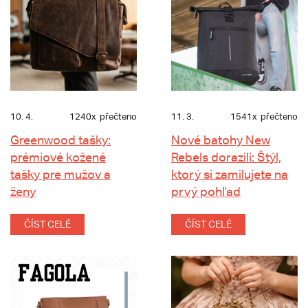
10. 4.
1240x
přečteno
11. 3.
1541x
přečteno
Greenwood tašky:
Nové batohy New
prémiové kožené
Rebels dorazili: Štýl,
tašky pre mužov a
ktorý si zamilujete na
ženy
prvý pohľad
ČÍST CELÉ
ČÍST CELÉ