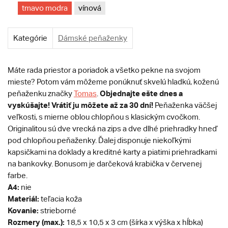
tmavo modra
vínová
Kategórie
Dámské peňaženky
Máte rada priestor a poriadok a všetko pekne na svojom
mieste? Potom vám môžeme ponúknuť skvelú hladkú, koženú
Objednajte ešte dnes a
peňaženku značky
Tomas
.
vyskúšajte! Vrátiť ju môžete až za 30 dní!
Peňaženka väčšej
veľkosti, s mierne oblou chlopňou s klasickým cvočkom.
Originalitou sú dve vrecká na zips a dve dlhé priehradky hneď
pod chlopňou peňaženky. Ďalej disponuje niekoľkými
kapsičkami na doklady a kreditné karty a piatimi priehradkami
na bankovky. Bonusom je darčeková krabička v červenej
farbe.
A4:
nie
Materiál:
teľacia koža
Kovanie:
strieborné
Rozmery (max.):
18,5 x 10,5 x 3 cm (šírka x výška x hĺbka)