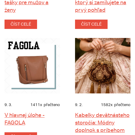
tašky pre mužov a
ktorý si zamilujete na
ženy
prvý pohľad
ČÍST CELÉ
ČÍST CELÉ
9. 3.
1411x
přečteno
9. 2.
1582x
přečteno
V hlavnej úlohe -
Kabelky devätnásteho
FAGOLA
storočia: Módny
doplnok s príbehom