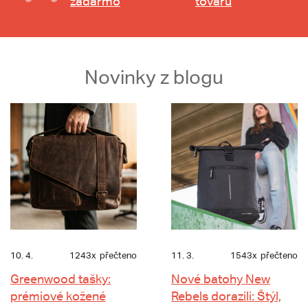
zadarmo
tovaru
Novinky z blogu
10. 4.
1243x
přečteno
11. 3.
1543x
přečteno
Greenwood tašky:
Nové batohy New
prémiové kožené
Rebels dorazili: Štýl,