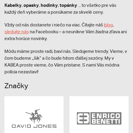
Kabelky
opasky
hodinky
topánky
,
,
,
... to všetko pre vás
každý deň vyberáme a ponúkame za skvelé ceny.
Vždy od nás dostanete i niečo na viac. Čítajte náš
blog
,
sledujte nás
na Facebooku – a neunikne Vám žiadna zľava ani
extra horúce novinky.
Módu máme proste radi, baví nás. Sledujeme trendy. Vieme, v
čom budeme „šik“ a čo bude hitom ďalšej sezóny. My v
KABEA proste vieme, čo Vám pristane. S nami Vás módna
polícia nezastaví!
Značky