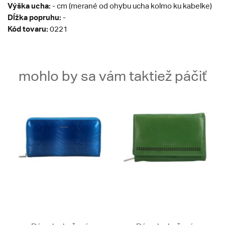
Výška ucha:
- cm (merané od ohybu ucha kolmo ku kabelke)
Dĺžka popruhu:
-
Kód tovaru:
0221
mohlo by sa vám taktiež páčiť