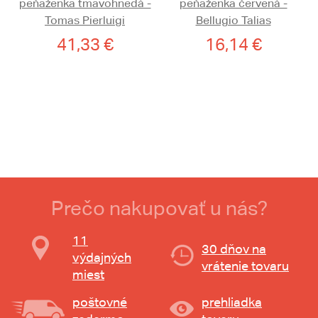
peňaženka tmavohnedá -
peňaženka červená -
Tomas Pierluigi
Bellugio Talias
41,33 €
16,14 €
Prečo nakupovať u nás?
11
30 dňov na
výdajných
vrátenie tovaru
miest
poštovné
prehliadka