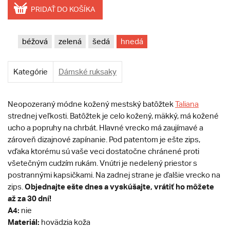
PRIDAŤ DO KOŠÍKA
béžová
zelená
šedá
hnedá
Kategórie
Dámské ruksaky
Neopozeraný módne kožený mestský batôžtek
Taliana
strednej veľkosti. Batôžtek je celo kožený, mäkký, má kožené
ucho a popruhy na chrbát. Hlavné vrecko má zaujímavé a
zároveň dizajnové zapínanie. Pod patentom je ešte zips,
vďaka ktorému sú vaše veci dostatočne chránené proti
všetečným cudzím rukám. Vnútri je nedelený priestor s
postrannými kapsičkami. Na zadnej strane je ďalšie vrecko na
Objednajte ešte dnes a vyskúšajte, vrátiť ho môžete
zips.
až za 30 dní!
A4:
nie
Materiál:
hovädzia koža