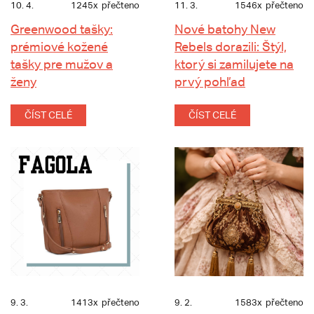
10. 4.
1245x
přečteno
11. 3.
1546x
přečteno
Greenwood tašky:
Nové batohy New
prémiové kožené
Rebels dorazili: Štýl,
tašky pre mužov a
ktorý si zamilujete na
ženy
prvý pohľad
ČÍST CELÉ
ČÍST CELÉ
9. 3.
1413x
přečteno
9. 2.
1583x
přečteno