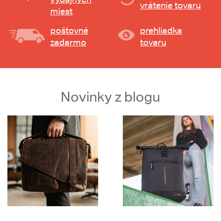
vrátenie tovaru
miest
poštovné
prehliadka
zadarmo
tovaru
Novinky z blogu