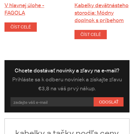
V hlavnej úlohe -
Kabelky devätnásteho
FAGOLA
storočia: Módny
doplnok s príbehom
ČÍST CELÉ
ČÍST CELÉ
Chcete dostávať novinky a zľavy na e-mail?
Prihláste sa k odberu noviniek a získajte zľavu
€3,8 na váš prvý nákup.
ODOSLAŤ
kabelky a tašky podľa ceny