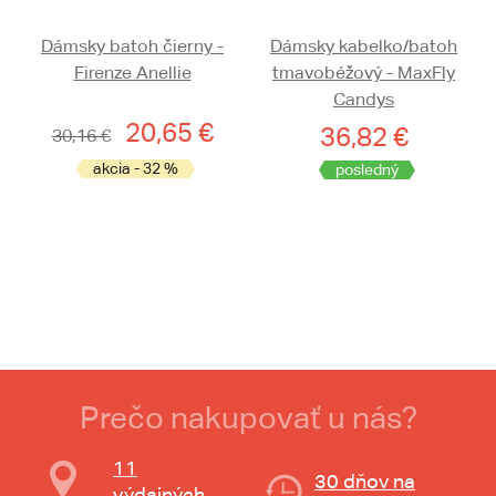
Dámsky batoh čierny -
Dámsky kabelko/batoh
Firenze Anellie
tmavobéžový - MaxFly
Candys
20,65 €
36,82 €
30,16 €
akcia - 32 %
posledný
Prečo nakupovať u nás?
11
30 dňov na
výdajných