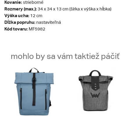
Kovanie:
strieborné
Rozmery (max.):
34 x 34 x 13 cm (šírka x výška x hĺbka)
Výška ucha:
12 cm
Dĺžka popruhu:
nastaviteľná
Kód tovaru:
MF5982
mohlo by sa vám taktiež páčiť