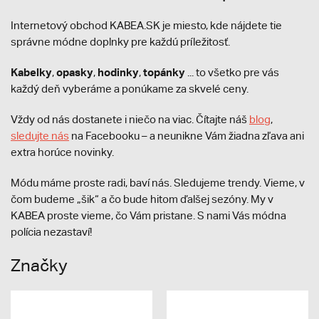
Internetový obchod KABEA.SK je miesto, kde nájdete tie
správne módne doplnky pre každú príležitosť.
Kabelky
opasky
hodinky
topánky
,
,
,
... to všetko pre vás
každý deň vyberáme a ponúkame za skvelé ceny.
Vždy od nás dostanete i niečo na viac. Čítajte náš
blog
,
sledujte nás
na Facebooku – a neunikne Vám žiadna zľava ani
extra horúce novinky.
Módu máme proste radi, baví nás. Sledujeme trendy. Vieme, v
čom budeme „šik“ a čo bude hitom ďalšej sezóny. My v
KABEA proste vieme, čo Vám pristane. S nami Vás módna
polícia nezastaví!
Značky