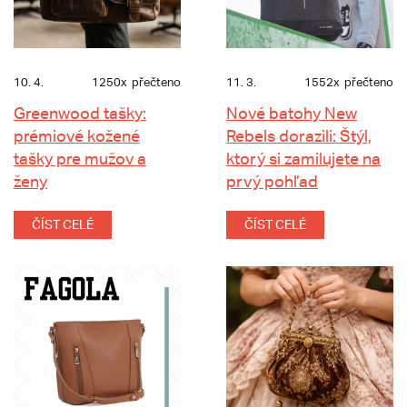
10. 4.
1250x
přečteno
11. 3.
1552x
přečteno
Greenwood tašky:
Nové batohy New
prémiové kožené
Rebels dorazili: Štýl,
tašky pre mužov a
ktorý si zamilujete na
ženy
prvý pohľad
ČÍST CELÉ
ČÍST CELÉ