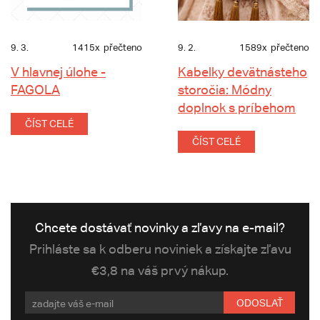
9. 3.
1415x
přečteno
9. 2.
1589x
přečteno
V hlavnej úlohe -
Kabelky devätnásteho
FAGOLA
storočia: Módny
doplnok s príbehom
ČÍST CELÉ
ČÍST CELÉ
Chcete dostávať novinky a zľavy na e-mail?
Prihláste sa k odberu noviniek a získajte zľavu
€3,8 na váš prvý nákup.
ODOSLAŤ