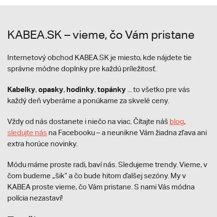
KABEA.SK – vieme, čo Vám pristane
Internetový obchod KABEA.SK je miesto, kde nájdete tie
správne módne doplnky pre každú príležitosť.
Kabelky
opasky
hodinky
topánky
,
,
,
... to všetko pre vás
každý deň vyberáme a ponúkame za skvelé ceny.
Vždy od nás dostanete i niečo na viac. Čítajte náš
blog
,
sledujte nás
na Facebooku – a neunikne Vám žiadna zľava ani
extra horúce novinky.
Módu máme proste radi, baví nás. Sledujeme trendy. Vieme, v
čom budeme „šik“ a čo bude hitom ďalšej sezóny. My v
KABEA proste vieme, čo Vám pristane. S nami Vás módna
polícia nezastaví!