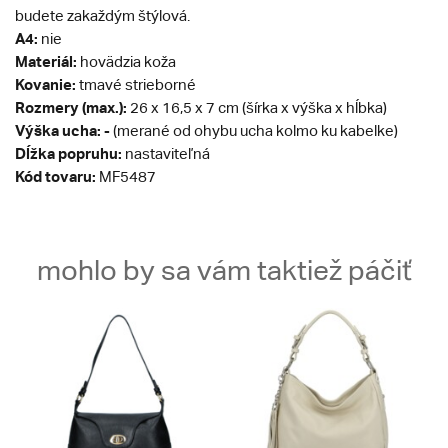
budete zakaždým štýlová.
A4:
nie
Materiál:
hovädzia koža
Kovanie:
tmavé strieborné
Rozmery (max.):
26 x 16,5 x 7 cm (šírka x výška x hĺbka)
Výška ucha: -
(merané od ohybu ucha kolmo ku kabelke)
Dĺžka popruhu:
nastaviteľná
Kód tovaru:
MF5487
mohlo by sa vám taktiež páčiť