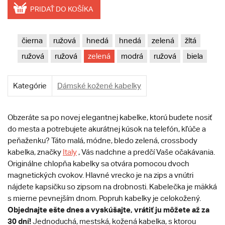
PRIDAŤ DO KOŠÍKA
čierna
ružová
hnedá
hnedá
zelená
žltá
ružová
ružová
zelená
modrá
ružová
biela
Kategórie
Dámské kožené kabelky
Obzeráte sa po novej elegantnej kabelke, ktorú budete nosiť
do mesta a potrebujete akurátnej kúsok na telefón, kľúče a
peňaženku? Táto malá, módne, bledo zelená, crossbody
kabelka, značky
Italy
, Vás nadchne a predčí Vaše očakávania.
Originálne chlopňa kabelky sa otvára pomocou dvoch
magnetických cvokov. Hlavné vrecko je na zips a vnútri
nájdete kapsičku so zipsom na drobnosti. Kabelečka je mäkká
s mierne pevnejším dnom. Popruh kabelky je celokožený.
Objednajte ešte dnes a vyskúšajte, vrátiť ju môžete až za
30 dní!
Jednoduchá, mestská, kožená kabelka, s ktorou