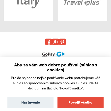
Aby sa vám web dobre používal (súhlas s
cookies)
© 2013 - 2026 kabea.cz
Pre čo najpohodlnejšie používanie webu potrebujeme váš
Obchodné podmienky
súhlas
so spracovaním súborov cookies. Súhlas udelíte
kliknutím na tlačidlo "Povoliť všetko".
Ochrana osobných údajov
Cookies
Nastavenie
Povoliť všetko