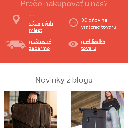
Prečo nakupovať u nás?
11
30 dňov na
výdajných
vrátenie tovaru
miest
poštovné
prehliadka
zadarmo
tovaru
Novinky z blogu