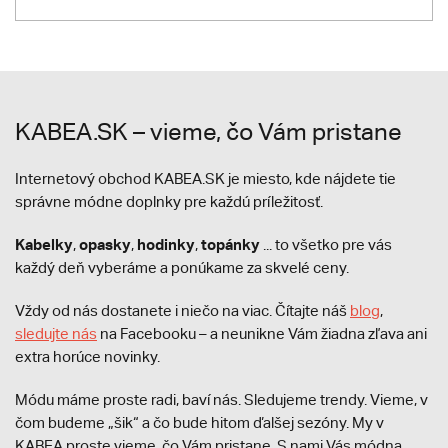
KABEA.SK – vieme, čo Vám pristane
Internetový obchod KABEA.SK je miesto, kde nájdete tie
správne módne doplnky pre každú príležitosť.
Kabelky
opasky
hodinky
topánky
,
,
,
... to všetko pre vás
každý deň vyberáme a ponúkame za skvelé ceny.
Vždy od nás dostanete i niečo na viac. Čítajte náš
blog
,
sledujte nás
na Facebooku – a neunikne Vám žiadna zľava ani
extra horúce novinky.
Módu máme proste radi, baví nás. Sledujeme trendy. Vieme, v
čom budeme „šik“ a čo bude hitom ďalšej sezóny. My v
KABEA proste vieme, čo Vám pristane. S nami Vás módna