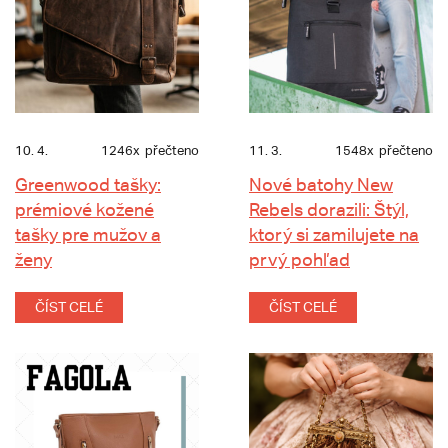
10. 4.
1246x
přečteno
11. 3.
1548x
přečteno
Greenwood tašky:
Nové batohy New
prémiové kožené
Rebels dorazili: Štýl,
tašky pre mužov a
ktorý si zamilujete na
ženy
prvý pohľad
ČÍST CELÉ
ČÍST CELÉ