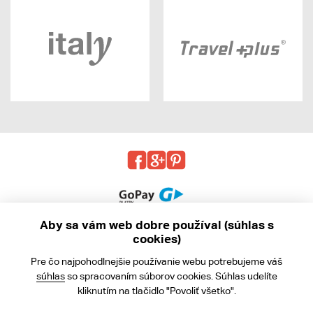
Aby sa vám web dobre používal (súhlas s
cookies)
© 2013 - 2026 kabea.cz
Pre čo najpohodlnejšie používanie webu potrebujeme váš
Obchodné podmienky
súhlas
so spracovaním súborov cookies. Súhlas udelíte
kliknutím na tlačidlo "Povoliť všetko".
Ochrana osobných údajov
Cookies