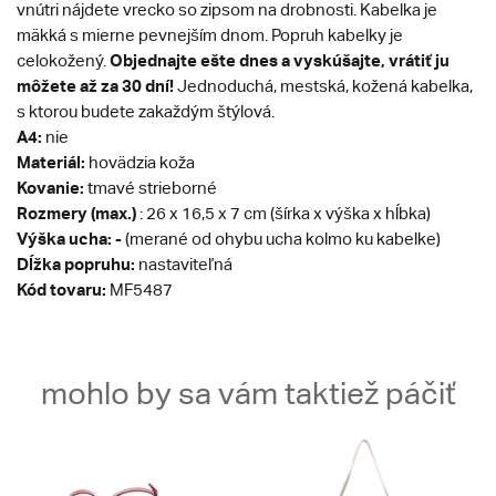
vnútri nájdete vrecko so zipsom na drobnosti. Kabelka je
mäkká s mierne pevnejším dnom. Popruh kabelky je
Objednajte ešte dnes a vyskúšajte, vrátiť ju
celokožený.
môžete až za 30 dní!
Jednoduchá, mestská, kožená kabelka,
s ktorou budete zakaždým štýlová.
A4:
nie
Materiál:
hovädzia koža
Kovanie:
tmavé strieborné
Rozmery (max.)
: 26 x 16,5 x 7 cm (šírka x výška x hĺbka)
Výška ucha: -
(merané od ohybu ucha kolmo ku kabelke)
Dĺžka popruhu:
nastaviteľná
Kód tovaru:
MF5487
mohlo by sa vám taktiež páčiť