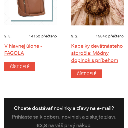
9. 3.
1415x
přečteno
9. 2.
1584x
přečteno
V hlavnej úlohe -
Kabelky devätnásteho
FAGOLA
storočia: Módny
doplnok s príbehom
ČÍST CELÉ
ČÍST CELÉ
Chcete dostávať novinky a zľavy na e-mail?
Prihláste sa k odberu noviniek a získajte zľavu
€3,8 na váš prvý nákup.