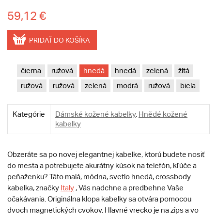
59,12 €
PRIDAŤ DO KOŠÍKA
čierna
ružová
hnedá
hnedá
zelená
žltá
ružová
ružová
zelená
modrá
ružová
biela
Kategórie
Dámské kožené kabelky
,
Hnědé kožené
kabelky
Obzeráte sa po novej elegantnej kabelke, ktorú budete nosiť
do mesta a potrebujete akurátny kúsok na telefón, kľúče a
peňaženku? Táto malá, módna, svetlo hnedá, crossbody
kabelka, značky
Italy
, Vás nadchne a predbehne Vaše
očakávania. Originálna klopa kabelky sa otvára pomocou
dvoch magnetických cvokov. Hlavné vrecko je na zips a vo