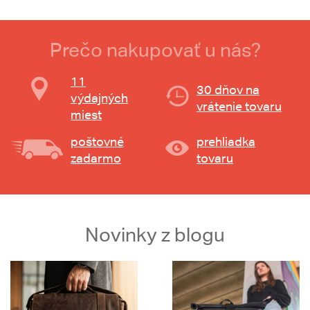
Prečo nakupovať u nás?
11
30 dňov na
výdajných
vrátenie tovaru
miest
poštovné
prehliadka
zadarmo
tovaru
Novinky z blogu