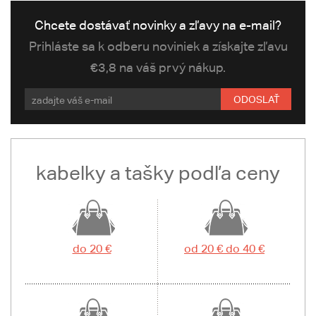
Chcete dostávať novinky a zľavy na e-mail?
Prihláste sa k odberu noviniek a získajte zľavu
€3,8 na váš prvý nákup.
ODOSLAŤ
kabelky a tašky podľa ceny
do 20 €
od 20 € do 40 €