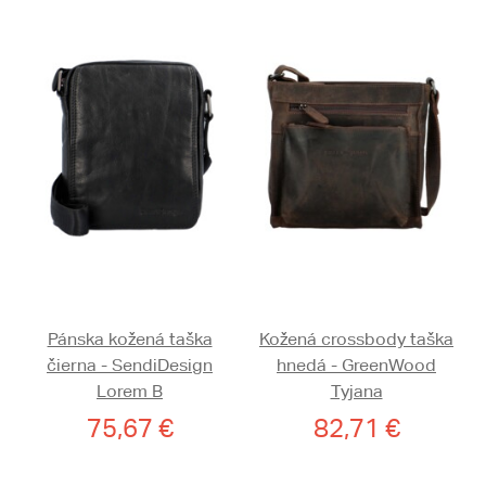
Pánska kožená taška
Kožená crossbody taška
čierna - SendiDesign
hnedá - GreenWood
Lorem B
Tyjana
75,67 €
82,71 €