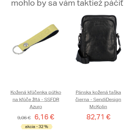
mohlo by sa vám taktiež páčiť
Kožená kľúčenka pútko
Pánska kožená taška
na kľúče žltá - SSFDR
čierna - SendiDesign
Azuro
McKolin
6,16 €
82,71 €
9,06 €
akcia - 32 %