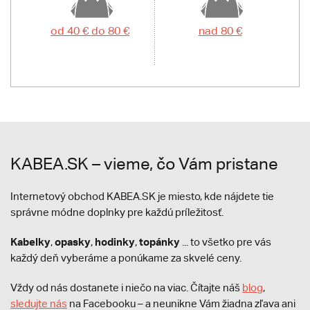
od 40 € do 80 €
nad 80 €
KABEA.SK – vieme, čo Vám pristane
Internetový obchod KABEA.SK je miesto, kde nájdete tie
správne módne doplnky pre každú príležitosť.
Kabelky
opasky
hodinky
topánky
,
,
,
... to všetko pre vás
každý deň vyberáme a ponúkame za skvelé ceny.
Vždy od nás dostanete i niečo na viac. Čítajte náš
blog
,
sledujte nás
na Facebooku – a neunikne Vám žiadna zľava ani