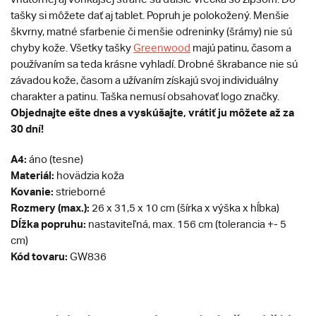
tašky si môžete dať aj tablet. Popruh je polokožený. Menšie
škvrny, matné sfarbenie či menšie odreninky (šrámy) nie sú
chyby kože. Všetky tašky
Greenwood
majú patinu, časom a
používaním sa teda krásne vyhladí. Drobné škrabance nie sú
závadou kože, časom a užívaním získajú svoj individuálny
charakter a patinu. Taška nemusí obsahovať logo značky.
Objednajte ešte dnes a vyskúšajte, vrátiť ju môžete až za
30 dní!
A4:
áno (tesne)
Materiál:
hovädzia koža
Kovanie:
strieborné
Rozmery (max.):
26 x 31,5 x 10 cm (šírka x výška x hĺbka)
Dĺžka popruhu:
nastaviteľná, max. 156 cm (tolerancia +- 5
cm)
Kód tovaru:
GW836