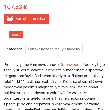
107,53 €
PRIDAŤ DO KOŠÍKA
hnedá
Kategórie
Pánské kožené tašky a kabelky
Predstavujeme Vám novú značku
Greenwood
. Produkty tejto
značky sú veľmi kvalitné, ručne šité, v modernom a športovo
elegantnom štýle. Bude Vám skvelým úložiskom pre doklady,
telefón, kľúče a ďalšie osobné veci. Klopa sa otvára štýlovým,
moderným pásom s magnetickým cvokom. Pod chlopňou
nájdete vrecko so zipsom a voľné väčšie vrecko s
organizérom na telefón a perá. Hlavné vrecko sa otvára
zipsom, je delené prepážkou s koženým lemom. Na zadnej
vnútornej aj vonkajšej strane sú ďalšie vrecká so zipsom. Do