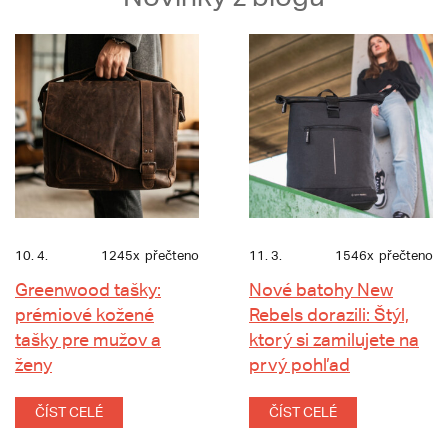
10. 4.
1245x
přečteno
11. 3.
1546x
přečteno
Greenwood tašky:
Nové batohy New
prémiové kožené
Rebels dorazili: Štýl,
tašky pre mužov a
ktorý si zamilujete na
ženy
prvý pohľad
ČÍST CELÉ
ČÍST CELÉ