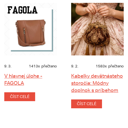
9. 3.
1413x
přečteno
9. 2.
1583x
přečteno
V hlavnej úlohe -
Kabelky devätnásteho
FAGOLA
storočia: Módny
doplnok s príbehom
ČÍST CELÉ
ČÍST CELÉ