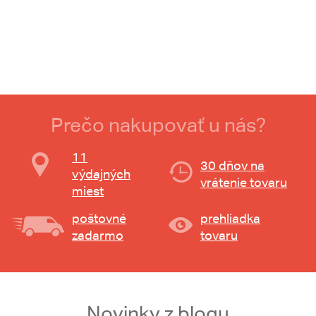
Prečo nakupovať u nás?
11
30 dňov na
výdajných
vrátenie tovaru
miest
poštovné
prehliadka
zadarmo
tovaru
Novinky z blogu