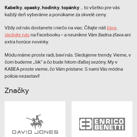
Kabelky
opasky
hodinky
topánky
,
,
,
... to všetko pre vás
každý deň vyberáme a ponúkame za skvelé ceny.
Vždy od nás dostanete i niečo na viac. Čítajte náš
blog
,
sledujte nás
na Facebooku – a neunikne Vám žiadna zľava ani
extra horúce novinky.
Módu máme proste radi, baví nás. Sledujeme trendy. Vieme, v
čom budeme „šik“ a čo bude hitom ďalšej sezóny. My v
KABEA proste vieme, čo Vám pristane. S nami Vás módna
polícia nezastaví!
Značky