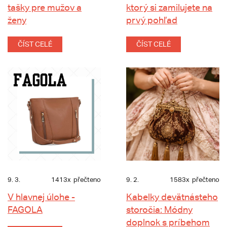
tašky pre mužov a
ktorý si zamilujete na
ženy
prvý pohľad
ČÍST CELÉ
ČÍST CELÉ
9. 3.
1413x
přečteno
9. 2.
1583x
přečteno
V hlavnej úlohe -
Kabelky devätnásteho
FAGOLA
storočia: Módny
doplnok s príbehom