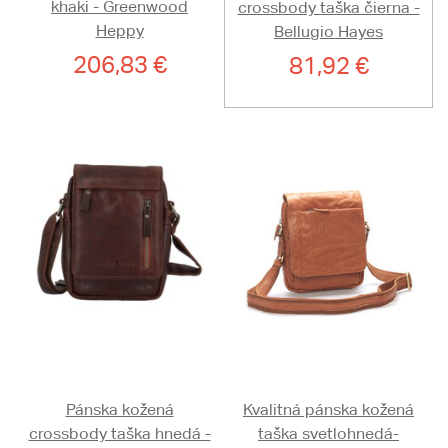
khaki - Greenwood
crossbody taška čierna -
Heppy
Bellugio Hayes
206,83 €
81,92 €
Pánska kožená
Kvalitná pánska kožená
crossbody taška hnedá -
taška svetlohnedá-