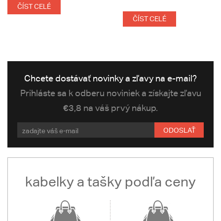
ČÍST CELÉ
ČÍST CELÉ
Chcete dostávať novinky a zľavy na e-mail?
Prihláste sa k odberu noviniek a získajte zľavu
€3,8 na váš prvý nákup.
ODOSLAŤ
kabelky a tašky podľa ceny