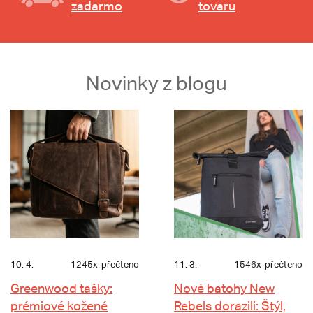
zadarmo
tovaru
Novinky z blogu
10. 4.
1245x
přečteno
11. 3.
1546x
přečteno
Greenwood tašky:
Nové batohy New
prémiové kožené
Rebels dorazili: Štýl,