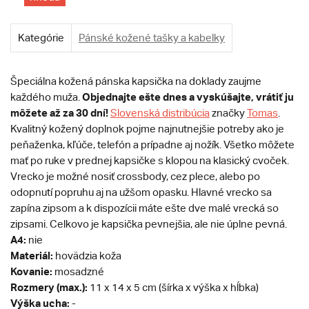
Kategórie
Pánské kožené tašky a kabelky
Špeciálna kožená pánska kapsička na doklady zaujme
Objednajte ešte dnes a vyskúšajte, vrátiť ju
každého muža.
môžete až za 30 dní!
Slovenská distribúcia
značky
Tomas
.
Kvalitný kožený doplnok pojme najnutnejšie potreby ako je
peňaženka, kľúče, telefón a prípadne aj nožík. Všetko môžete
mať po ruke v prednej kapsičke s klopou na klasický cvoček.
Vrecko je možné nosiť crossbody, cez plece, alebo po
odopnutí popruhu aj na užšom opasku. Hlavné vrecko sa
zapína zipsom a k dispozícii máte ešte dve malé vrecká so
zipsami. Celkovo je kapsička pevnejšia, ale nie úplne pevná.
A4:
nie
Materiál:
hovädzia koža
Kovanie:
mosadzné
Rozmery (max.):
11 x 14 x 5 cm (šírka x výška x hĺbka)
Výška ucha:
-