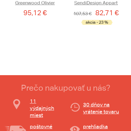
Greenwood Olivier
SendiDesign Appart
95,12 €
82,71 €
107,53 €
akcia - 23 %
Prečo nakupovať u nás?
11
30 dňov na
výdajných
vrátenie tovaru
miest
poštovné
prehliadka