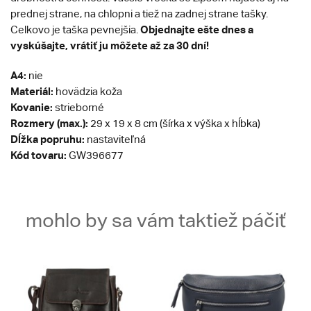
prednej strane, na chlopni a tiež na zadnej strane tašky.
Objednajte ešte dnes a
Celkovo je taška pevnejšia.
vyskúšajte, vrátiť ju môžete až za 30 dní!
A4:
nie
Materiál:
hovädzia koža
Kovanie:
strieborné
Rozmery (max.):
29 x 19 x 8 cm (šírka x výška x hĺbka)
Dĺžka popruhu:
nastaviteľná
Kód tovaru:
GW396677
mohlo by sa vám taktiež páčiť