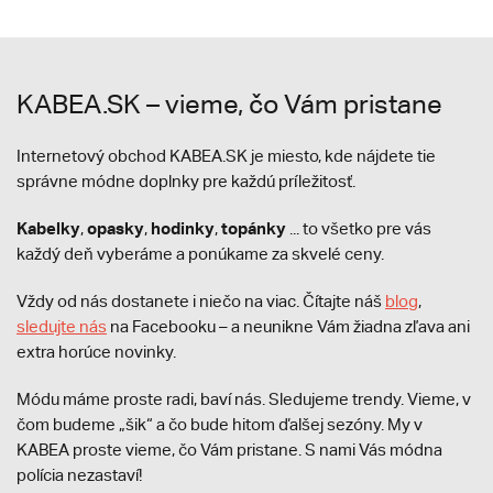
KABEA.SK – vieme, čo Vám pristane
Internetový obchod KABEA.SK je miesto, kde nájdete tie
správne módne doplnky pre každú príležitosť.
Kabelky
opasky
hodinky
topánky
,
,
,
... to všetko pre vás
každý deň vyberáme a ponúkame za skvelé ceny.
Vždy od nás dostanete i niečo na viac. Čítajte náš
blog
,
sledujte nás
na Facebooku – a neunikne Vám žiadna zľava ani
extra horúce novinky.
Módu máme proste radi, baví nás. Sledujeme trendy. Vieme, v
čom budeme „šik“ a čo bude hitom ďalšej sezóny. My v
KABEA proste vieme, čo Vám pristane. S nami Vás módna
polícia nezastaví!