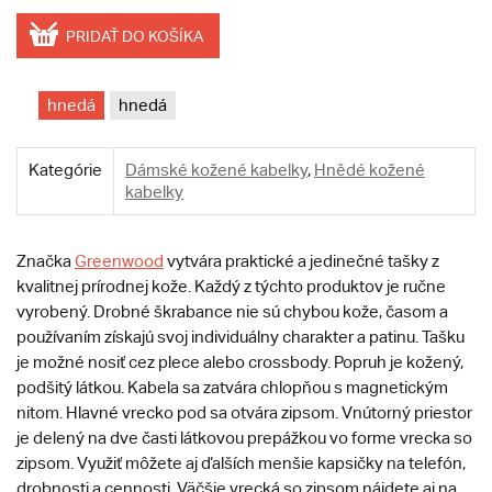
PRIDAŤ DO KOŠÍKA
hnedá
hnedá
Kategórie
Dámské kožené kabelky
,
Hnědé kožené
kabelky
Značka
Greenwood
vytvára praktické a jedinečné tašky z
kvalitnej prírodnej kože. Každý z týchto produktov je ručne
vyrobený. Drobné škrabance nie sú chybou kože, časom a
používaním získajú svoj individuálny charakter a patinu. Tašku
je možné nosiť cez plece alebo crossbody. Popruh je kožený,
podšitý látkou. Kabela sa zatvára chlopňou s magnetickým
nitom. Hlavné vrecko pod sa otvára zipsom. Vnútorný priestor
je delený na dve časti látkovou prepážkou vo forme vrecka so
zipsom. Využiť môžete aj ďalších menšie kapsičky na telefón,
drobnosti a cennosti. Väčšie vrecká so zipsom nájdete aj na