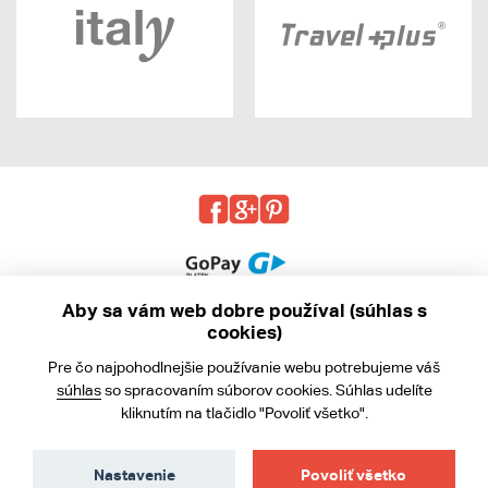
Aby sa vám web dobre používal (súhlas s
cookies)
© 2013 - 2026 kabea.cz
Pre čo najpohodlnejšie používanie webu potrebujeme váš
Obchodné podmienky
súhlas
so spracovaním súborov cookies. Súhlas udelíte
kliknutím na tlačidlo "Povoliť všetko".
Ochrana osobných údajov
Cookies
Nastavenie
Povoliť všetko