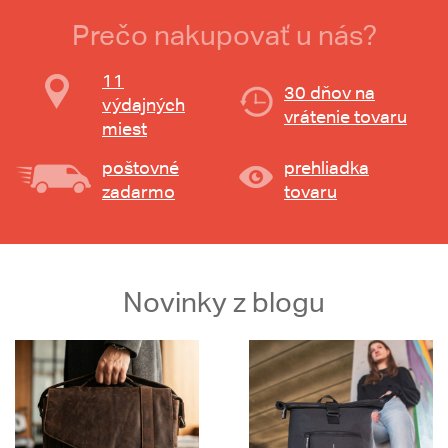
Prečo nakupovať u nás?
11
30 dňov na
výdajných
vrátenie tovaru
miest
poštovné
prehliadka
zadarmo
tovaru
Novinky z blogu