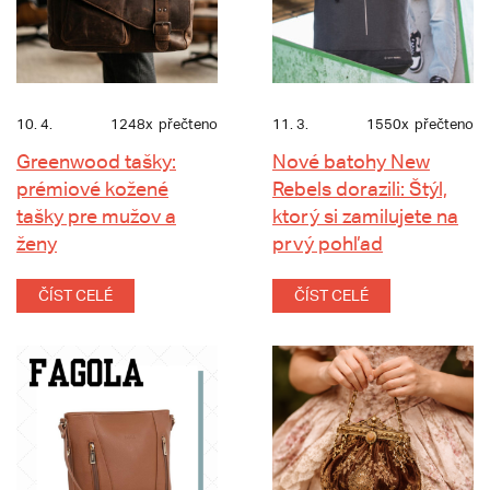
10. 4.
1248x
přečteno
11. 3.
1550x
přečteno
Greenwood tašky:
Nové batohy New
prémiové kožené
Rebels dorazili: Štýl,
tašky pre mužov a
ktorý si zamilujete na
ženy
prvý pohľad
ČÍST CELÉ
ČÍST CELÉ