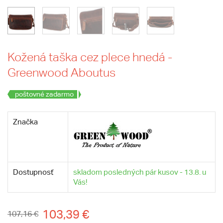
Kožená taška cez plece hnedá -
Greenwood Aboutus
poštovné zadarmo
Značka
Dostupnosť
skladom posledných pár kusov - 13.8. u
Vás!
103,39 €
107,16 €