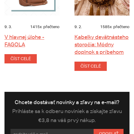
9. 3.
1415x
přečteno
9. 2.
1585x
přečteno
V hlavnej úlohe -
Kabelky devätnásteho
FAGOLA
storočia: Módny
doplnok s príbehom
ČÍST CELÉ
ČÍST CELÉ
Chcete dostávať novinky a zľavy na e-mail?
Prihláste sa k odberu noviniek a získajte zľavu
€3,8 na váš prvý nákup.
ODOSLAŤ