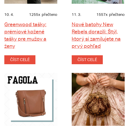
10. 4.
1255x
přečteno
11. 3.
1557x
přečteno
Greenwood tašky:
Nové batohy New
prémiové kožené
Rebels dorazili: Štýl,
tašky pre mužov a
ktorý si zamilujete na
ženy
prvý pohľad
ČÍST CELÉ
ČÍST CELÉ