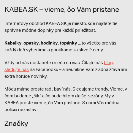
KABEA.SK – vieme, čo Vám pristane
Internetový obchod KABEA.SK je miesto, kde nájdete tie
správne módne doplnky pre každú príležitosť.
Kabelky
opasky
hodinky
topánky
,
,
,
... to všetko pre vás
každý deň vyberáme a ponúkame za skvelé ceny.
Vždy od nás dostanete i niečo na viac. Čítajte náš
blog
,
sledujte nás
na Facebooku – a neunikne Vám žiadna zľava ani
extra horúce novinky.
Módu máme proste radi, baví nás. Sledujeme trendy. Vieme, v
čom budeme „šik“ a čo bude hitom ďalšej sezóny. My v
KABEA proste vieme, čo Vám pristane. S nami Vás módna
polícia nezastaví!
Značky