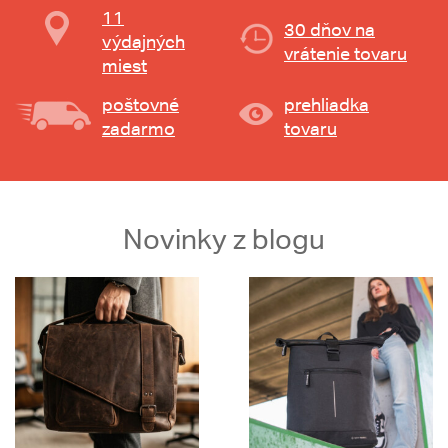
11
30 dňov na
výdajných
vrátenie tovaru
miest
poštovné
prehliadka
zadarmo
tovaru
Novinky z blogu