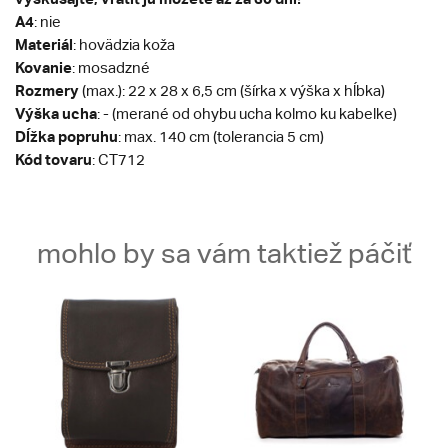
A4
: nie
Materiál
: hovädzia koža
Kovanie
: mosadzné
Rozmery
(max.): 22 x 28 x 6,5 cm (šírka x výška x hĺbka)
Výška ucha
: - (merané od ohybu ucha kolmo ku kabelke)
Dĺžka popruhu
: max. 140 cm (tolerancia 5 cm)
Kód tovaru
: CT712
mohlo by sa vám taktiež páčiť