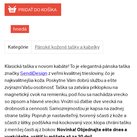
PRIDAŤ DO KOŠÍKA
hnedá
Kategórie
Pánské kožené tašky a kabelky
Klasická taška v novom kabáte! To je elegantná pánska taška
značky
SendiDesign
z veľmi kvalitnej triesloviny, čo je
najkvalitnejšia koža. Poskytne Vám dobrú službu a ešte
zvýrazní Vašu osobnosť. Taška sa zatvára príklopkou na
magnetický cvok na remienku, pod ňou sa nachádza vrecko
so zipsom a hlavné vrecko. Vnútri sú ďalšie dve vrecká na
drobnosti a cennosti. Samozrejmosťou je kapsa na zadnej
strane tašky. Popruh je nastaviteľný, tvorený sčasti z kože a
sčasti z látky, podšívka má kockovaný vzor, klopa chráni tašku
Novinka! Objednajte ešte dnes a
z menšej časti aj z bokov.
vyskúšajte, vrátiť ju môžete až za 30 dní!