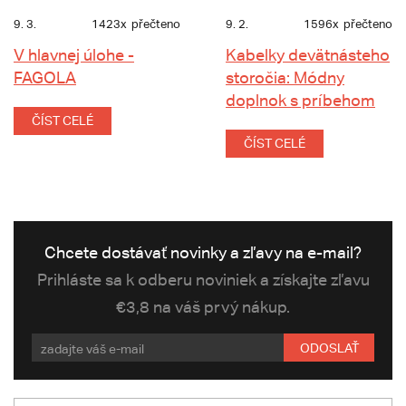
9. 3.
1423x
přečteno
9. 2.
1596x
přečteno
V hlavnej úlohe -
Kabelky devätnásteho
FAGOLA
storočia: Módny
doplnok s príbehom
ČÍST CELÉ
ČÍST CELÉ
Chcete dostávať novinky a zľavy na e-mail?
Prihláste sa k odberu noviniek a získajte zľavu
€3,8 na váš prvý nákup.
ODOSLAŤ