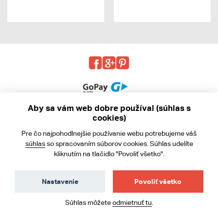
Aby sa vám web dobre používal (súhlas s
cookies)
© 2013 - 2026 kabea.cz
Pre čo najpohodlnejšie používanie webu potrebujeme váš
Obchodné podmienky
súhlas
so spracovaním súborov cookies. Súhlas udelíte
kliknutím na tlačidlo "Povoliť všetko".
Ochrana osobných údajov
Cookies
Nastavenie
Povoliť všetko
Súhlas môžete
odmietnuť tu
.