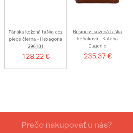
Business kožená taška
Pánska kožená taška cez
koňaková - Katana
plece čierna - Hexagona
Eugenio
296181
235,37 €
128,22 €
Prečo nakupovať u nás?