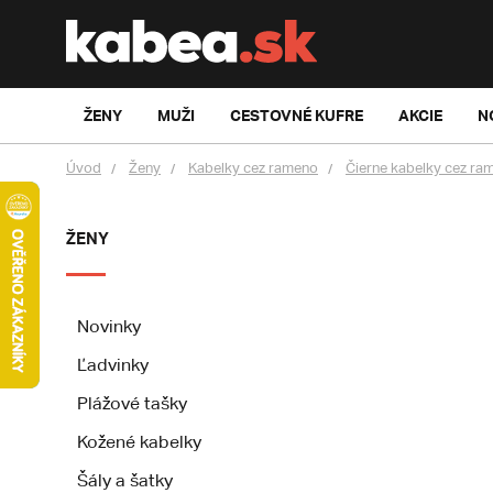
ŽENY
MUŽI
CESTOVNÉ KUFRE
AKCIE
N
Úvod
Ženy
Kabelky cez rameno
Čierne kabelky cez ra
ŽENY
Novinky
Ľadvinky
Plážové tašky
Kožené kabelky
Šály a šatky