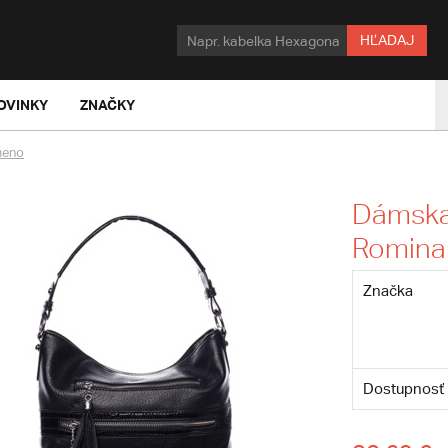
HĽADAJ
OVINKY
ZNAČKY
meno
Dámska 
Romina
Značka
Dostupnosť