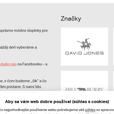
Značky
e správne módne doplnky pre
s každý deň vyberáme a
edujte nás
na Facebooku – a
e, v čom budeme „šik“ a čo
ám pristane. S nami Vás
Aby sa vám web dobre používal (súhlas s cookies)
čo najpohodlnejšie používanie webu potrebujeme váš
súhlas
so spraco