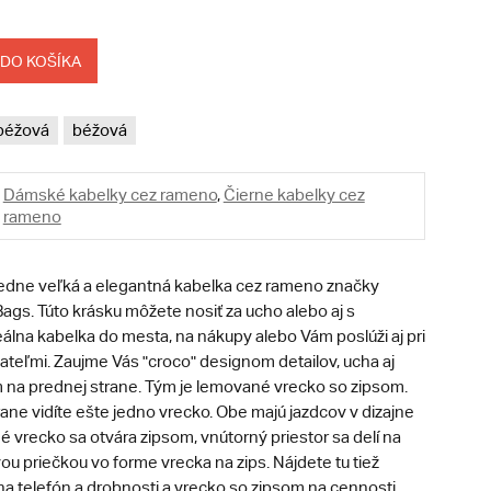
 DO KOŠÍKA
béžová
béžová
Dámské kabelky cez rameno
,
Čierne kabelky cez
rameno
tredne veľká a elegantná kabelka cez rameno značky
ags. Túto krásku môžete nosiť za ucho alebo aj s
álna kabelka do mesta, na nákupy alebo Vám poslúži aj pri
ateľmi. Zaujme Vás "croco" designom detailov, ucha aj
 na prednej strane. Tým je lemované vrecko so zipsom.
ane vidíte ešte jedno vrecko. Obe majú jazdcov v dizajne
é vrecko sa otvára zipsom, vnútorný priestor sa delí na
vou priečkou vo forme vrecka na zips. Nájdete tu tiež
a telefón a drobnosti a vrecko so zipsom na cennosti.