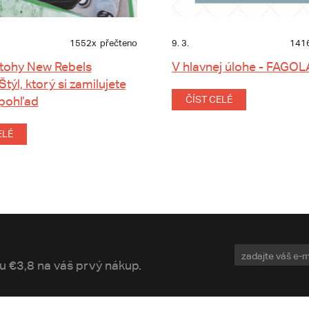
1552x
přečteno
9. 3.
141
tohy New Rebels
V hlavnej úlohe - FAGOL
 Štýl, ktorý si zamilujete
 pohľad
ČÍST CELÉ
ELÉ
vu €3,8 na váš prvý nákup.