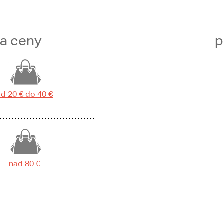
ľa ceny
p
d 20 € do 40 €
nad 80 €