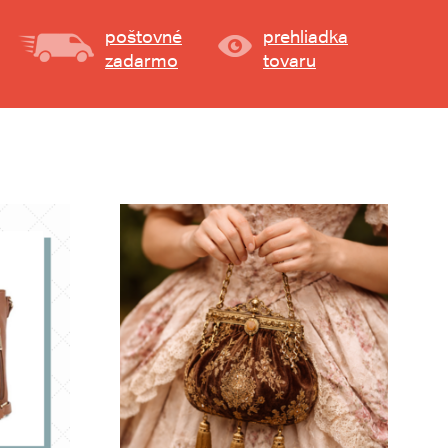
poštovné
prehliadka
zadarmo
tovaru