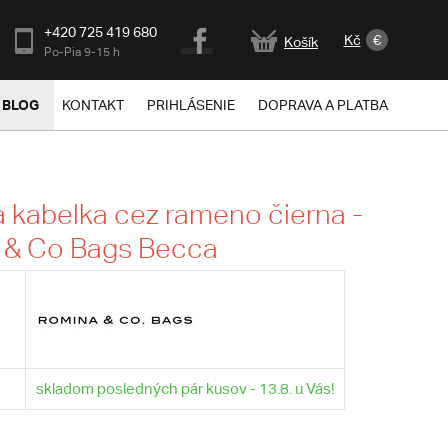
+420 725 419 680
Kč
€
Košík
Po-Pia 9-15 h
BLOG
KONTAKT
PRIHLÁSENIE
DOPRAVA A PLATBA
kabelka cez rameno čierna -
 & Co Bags Becca
skladom posledných pár kusov - 13.8. u Vás!