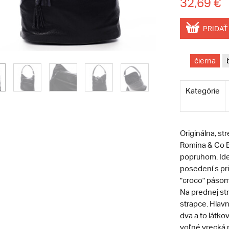
32,69 €
PRIDAŤ
čierna
Kategórie
Originálna, s
Romina & Co B
popruhom. Ide
posedení s pri
"croco" pásom
Na prednej str
strapce. Hlavn
dva a to látko
voľné vrecká n