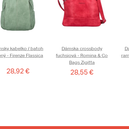
sky kabelko / batoh
Dámska crossbody
D
ený - Firenze Flassica
fuchsiová - Romina & Co
ram
Bags Zigitta
28,92 €
28,55 €