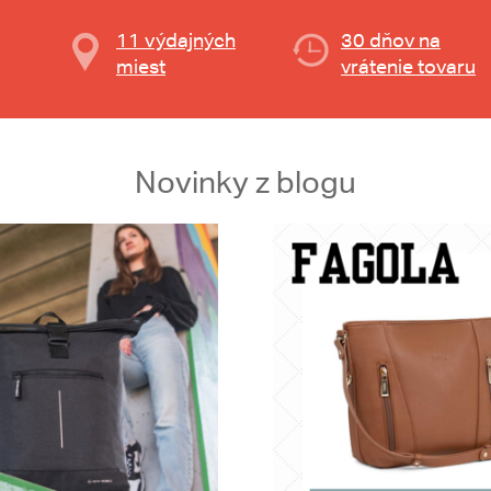
11 výdajných
30 dňov na
miest
vrátenie tovaru
Novinky z blogu