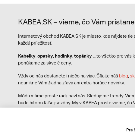
KABEA.SK – vieme, čo Vám pristane
Internetový obchod KABEA.SK je miesto, kde nájdete ti
každú príležitosť.
Kabelky
opasky
hodinky
topánky
,
,
,
... to všetko pre vá
ponúkame za skvelé ceny.
Vždy od nás dostanete i niečo na viac. Čítajte náš
blog
,
sl
neunikne Vám žiadna zľava ani extra horúce novinky.
Módu máme proste radi, baví nás. Sledujeme trendy. Viem
bude hitom ďalšej sezóny. My v KABEA proste vieme, čo V
módna polícia nezastaví!
Pre 