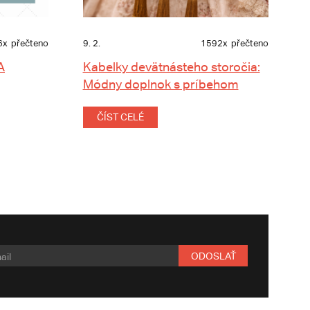
6x
přečteno
9. 2.
1592x
přečteno
A
Kabelky devätnásteho storočia:
Módny doplnok s príbehom
ČÍST CELÉ
ODOSLAŤ