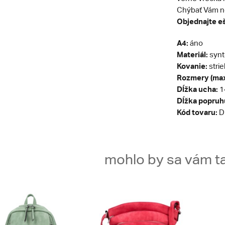
Chýbať Vám ne
Objednajte eš
A4:
áno
Materiál:
synt
Kovanie:
stri
Rozmery (max
Dĺžka ucha:
1
Dĺžka popruh
Kód tovaru:
D
mohlo by sa vám ta