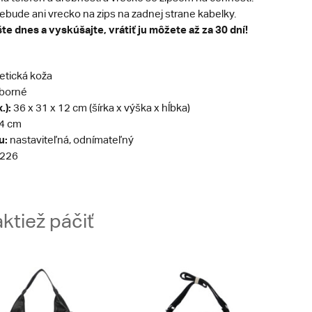
bude ani vrecko na zips na zadnej strane kabelky.
te dnes a vyskúšajte, vrátiť ju môžete až za 30 dní!
etická koža
eborné
.):
36 x 31 x 12 cm (šírka x výška x hĺbka)
4 cm
u:
nastaviteľná, odnímateľný
226
ktiež páčiť