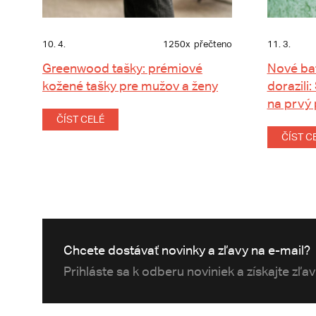
10. 4.
1250x
přečteno
11. 3.
Greenwood tašky: prémiové
Nové ba
kožené tašky pre mužov a ženy
dorazili:
na prvý
ČÍST CELÉ
ČÍST C
Chcete dostávať novinky a zľavy na e-mail?
Prihláste sa k odberu noviniek a získajte zľa