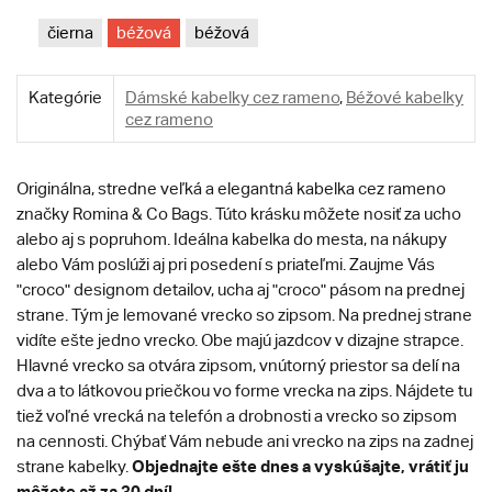
čierna
béžová
béžová
Kategórie
Dámské kabelky cez rameno
,
Béžové kabelky
cez rameno
Originálna, stredne veľká a elegantná kabelka cez rameno
značky Romina & Co Bags. Túto krásku môžete nosiť za ucho
alebo aj s popruhom. Ideálna kabelka do mesta, na nákupy
alebo Vám poslúži aj pri posedení s priateľmi. Zaujme Vás
"croco" designom detailov, ucha aj "croco" pásom na prednej
strane. Tým je lemované vrecko so zipsom. Na prednej strane
vidíte ešte jedno vrecko. Obe majú jazdcov v dizajne strapce.
Hlavné vrecko sa otvára zipsom, vnútorný priestor sa delí na
dva a to látkovou priečkou vo forme vrecka na zips. Nájdete tu
tiež voľné vrecká na telefón a drobnosti a vrecko so zipsom
na cennosti. Chýbať Vám nebude ani vrecko na zips na zadnej
Objednajte ešte dnes a vyskúšajte, vrátiť ju
strane kabelky.
môžete až za 30 dní!