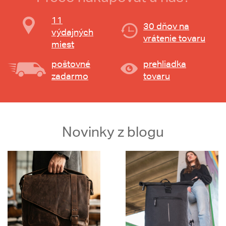
11
30 dňov na
výdajných
vrátenie tovaru
miest
poštovné
prehliadka
zadarmo
tovaru
Novinky z blogu