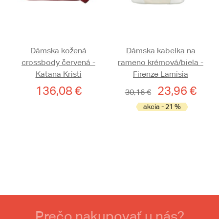
Dámska kožená
Dámska kabelka na
crossbody červená -
rameno krémová/biela -
Katana Kristi
Firenze Lamisia
136,08 €
23,96 €
30,16 €
akcia - 21 %
Prečo nakupovať u nás?