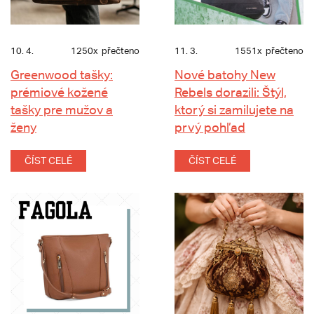
10. 4.
1250x
přečteno
11. 3.
1551x
přečteno
Greenwood tašky:
Nové batohy New
prémiové kožené
Rebels dorazili: Štýl,
tašky pre mužov a
ktorý si zamilujete na
ženy
prvý pohľad
ČÍST CELÉ
ČÍST CELÉ