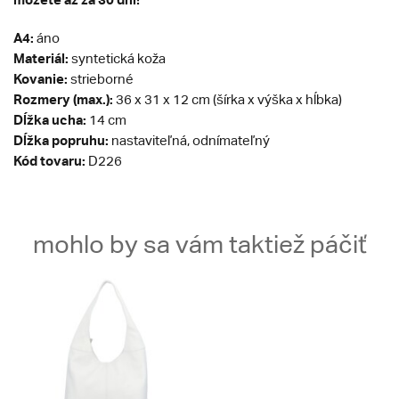
A4:
áno
Materiál:
syntetická koža
Kovanie:
strieborné
Rozmery (max.):
36 x 31 x 12 cm (šírka x výška x hĺbka)
Dĺžka ucha:
14 cm
Dĺžka popruhu:
nastaviteľná, odnímateľný
Kód tovaru:
D226
mohlo by sa vám taktiež páčiť