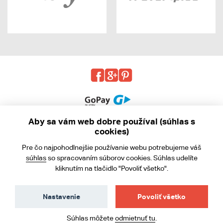
Aby sa vám web dobre používal (súhlas s
cookies)
© 2013 - 2026 kabea.cz
Pre čo najpohodlnejšie používanie webu potrebujeme váš
Obchodné podmienky
súhlas
so spracovaním súborov cookies. Súhlas udelíte
kliknutím na tlačidlo "Povoliť všetko".
Ochrana osobných údajov
Cookies
Nastavenie
Povoliť všetko
Súhlas môžete
odmietnuť tu
.