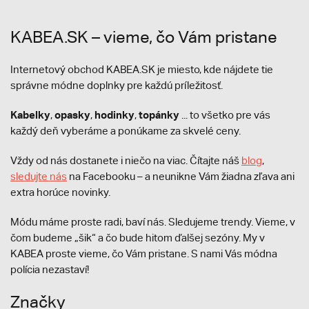
KABEA.SK – vieme, čo Vám pristane
Internetový obchod KABEA.SK je miesto, kde nájdete tie
správne módne doplnky pre každú príležitosť.
Kabelky
opasky
hodinky
topánky
,
,
,
... to všetko pre vás
každý deň vyberáme a ponúkame za skvelé ceny.
Vždy od nás dostanete i niečo na viac. Čítajte náš
blog
,
sledujte nás
na Facebooku – a neunikne Vám žiadna zľava ani
extra horúce novinky.
Módu máme proste radi, baví nás. Sledujeme trendy. Vieme, v
čom budeme „šik“ a čo bude hitom ďalšej sezóny. My v
KABEA proste vieme, čo Vám pristane. S nami Vás módna
polícia nezastaví!
Značky