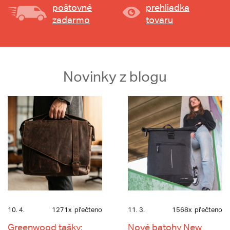
poštovné
prehliadka
zadarmo
tovaru
Novinky z blogu
10. 4.
1271x
přečteno
11. 3.
1568x
přečteno
Greenwood tašky:
Nové batohy New