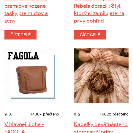
prémiové kožené
Rebels dorazili: Štýl,
tašky pre mužov a
ktorý si zamilujete na
ženy
prvý pohľad
ČÍST CELÉ
ČÍST CELÉ
9. 3.
1430x
přečteno
9. 2.
1602x
přečteno
V hlavnej úlohe -
Kabelky devätnásteho
FAGOLA
storočia: Módny