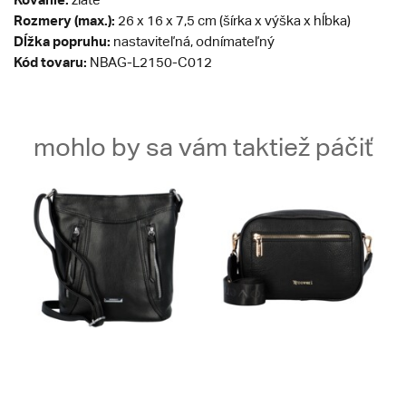
Rozmery (max.):
26 x 16 x 7,5 cm (šírka x výška x hĺbka)
Dĺžka popruhu:
nastaviteľná, odnímateľný
Kód tovaru:
NBAG-L2150-C012
mohlo by sa vám taktiež páčiť