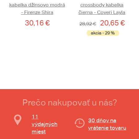
kabelka džínsovo modrá
crossbody kabelka
- Firenze Shira
čierna - Coveri Layla
30,16 €
20,65 €
28,92 €
akcia - 29 %
Prečo nakupovať u nás?
11
30 dňov na
výdajných
vrátenie tovaru
miest