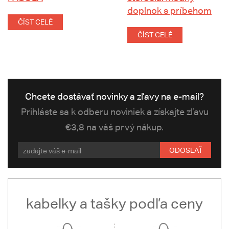
doplnok s príbehom
ČÍST CELÉ
ČÍST CELÉ
Chcete dostávať novinky a zľavy na e-mail?
Prihláste sa k odberu noviniek a získajte zľavu
€3,8 na váš prvý nákup.
ODOSLAŤ
kabelky a tašky podľa ceny