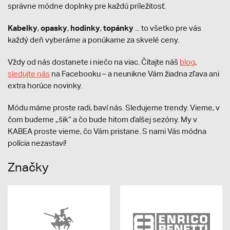
správne módne doplnky pre každú príležitosť.
Kabelky
opasky
hodinky
topánky
,
,
,
... to všetko pre vás
každý deň vyberáme a ponúkame za skvelé ceny.
Vždy od nás dostanete i niečo na viac. Čítajte náš
blog
,
sledujte nás
na Facebooku – a neunikne Vám žiadna zľava ani
extra horúce novinky.
Módu máme proste radi, baví nás. Sledujeme trendy. Vieme, v
čom budeme „šik“ a čo bude hitom ďalšej sezóny. My v
KABEA proste vieme, čo Vám pristane. S nami Vás módna
polícia nezastaví!
Značky