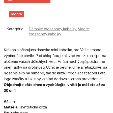
modrá
Kategórie
Dámské crossbody kabelky
,
Modré
crossbody kabelky
Krásna a očarujúca dámska mini kabelka, pre Vaše krásne
výnimočné chvíle. Pod chlopňou je hlavné vrecko na zips, na
uloženie vašich dôležitých vecí. Vnútri nechýbajú postranné
priehradky na drobnosti. Ucho je pevné, dlhé a retiazkové, na
nosenie ako na ramene, tak do kríža. Prednú časť zdobí zlaté
logo značky a luxusný vzhľad dodáva aj croco prevedenie.
Objednajte ešte dnes a vyskúšajte, vrátiť ju môžete až za
30 dní!
A4:
nie
Materiál:
syntetická koža
Kovanie:
zlaté