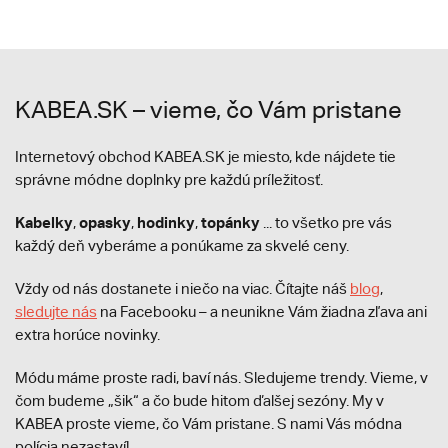
KABEA.SK – vieme, čo Vám pristane
Internetový obchod KABEA.SK je miesto, kde nájdete tie
správne módne doplnky pre každú príležitosť.
Kabelky
opasky
hodinky
topánky
,
,
,
... to všetko pre vás
každý deň vyberáme a ponúkame za skvelé ceny.
Vždy od nás dostanete i niečo na viac. Čítajte náš
blog
,
sledujte nás
na Facebooku – a neunikne Vám žiadna zľava ani
extra horúce novinky.
Módu máme proste radi, baví nás. Sledujeme trendy. Vieme, v
čom budeme „šik“ a čo bude hitom ďalšej sezóny. My v
KABEA proste vieme, čo Vám pristane. S nami Vás módna
polícia nezastaví!