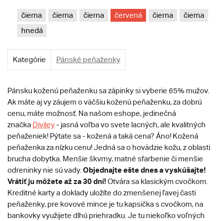
čierna
čierna
čierna
červená
čierna
čierna
hnedá
Kategórie
Pánské peňaženky
Pánsku koženú peňaženku sa zápinky si vyberie 65% mužov.
Ak máte aj vy záujem o väčšiu koženú peňaženku, za dobrú
cenu, máte možnosť. Na našom eshope, jedinečná
značka
Diviley
- jasná voľba vo svete lacných, ale kvalitných
peňaženiek! Pýtate sa - kožená a taká cena? Áno! Kožená
peňaženka za nízku cenu! Jedná sa o hovädzie kožu, z oblasti
brucha dobytka. Menšie škvrny, matné sfarbenie či menšie
Objednajte ešte dnes a vyskúšajte!
odreninky nie sú vady.
Vrátiť ju môžete až za 30 dní!
Otvára sa klasickým cvočkom.
Kreditné karty a doklady uložíte do zmenšenej ľavej časti
peňaženky, pre kovové mince je tu kapsička s cvočkom, na
bankovky využijete dlhú priehradku. Je tu niekoľko voľných