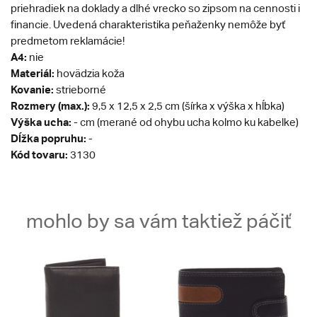
priehradiek na doklady a dlhé vrecko so zipsom na cennosti i
financie. Uvedená charakteristika peňaženky nemôže byť
predmetom reklamácie!
A4:
nie
Materiál:
hovädzia koža
Kovanie:
strieborné
Rozmery (max.):
9,5 x 12,5 x 2,5 cm (šírka x výška x hĺbka)
Výška ucha:
- cm (merané od ohybu ucha kolmo ku kabelke)
Dĺžka popruhu:
-
Kód tovaru:
3130
mohlo by sa vám taktiež páčiť