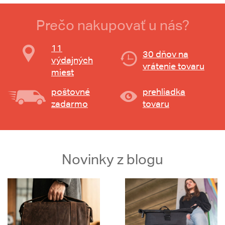
Prečo nakupovať u nás?
11
30 dňov na
výdajných
vrátenie tovaru
miest
poštovné
prehliadka
zadarmo
tovaru
Novinky z blogu