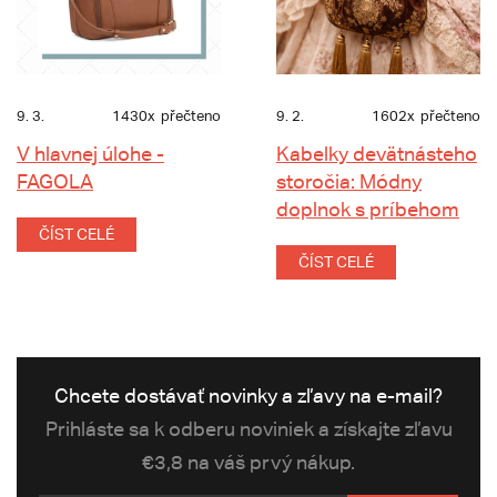
9. 3.
1430x
přečteno
9. 2.
1602x
přečteno
V hlavnej úlohe -
Kabelky devätnásteho
FAGOLA
storočia: Módny
doplnok s príbehom
ČÍST CELÉ
ČÍST CELÉ
Chcete dostávať novinky a zľavy na e-mail?
Prihláste sa k odberu noviniek a získajte zľavu
€3,8 na váš prvý nákup.