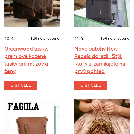
10. 4.
1263x
přečteno
11. 3.
1563x
přečteno
Greenwood tašky:
Nové batohy New
prémiové kožené
Rebels dorazili: Štýl,
tašky pre mužov a
ktorý si zamilujete na
ženy
prvý pohľad
ČÍST CELÉ
ČÍST CELÉ