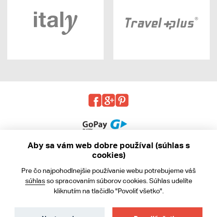
Aby sa vám web dobre používal (súhlas s
cookies)
© 2013 - 2026 kabea.cz
Pre čo najpohodlnejšie používanie webu potrebujeme váš
Obchodné podmienky
súhlas
so spracovaním súborov cookies. Súhlas udelíte
kliknutím na tlačidlo "Povoliť všetko".
Ochrana osobných údajov
Cookies