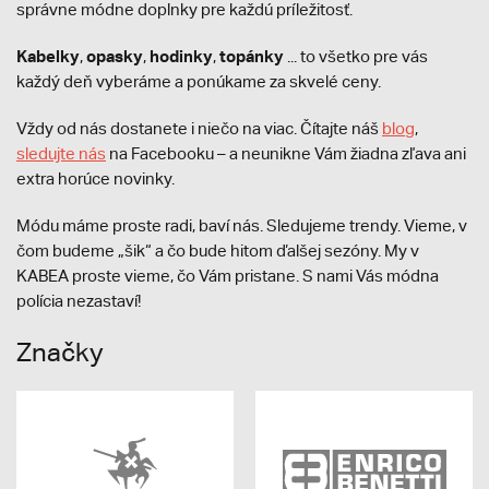
správne módne doplnky pre každú príležitosť.
Kabelky
opasky
hodinky
topánky
,
,
,
... to všetko pre vás
každý deň vyberáme a ponúkame za skvelé ceny.
Vždy od nás dostanete i niečo na viac. Čítajte náš
blog
,
sledujte nás
na Facebooku – a neunikne Vám žiadna zľava ani
extra horúce novinky.
Módu máme proste radi, baví nás. Sledujeme trendy. Vieme, v
čom budeme „šik“ a čo bude hitom ďalšej sezóny. My v
KABEA proste vieme, čo Vám pristane. S nami Vás módna
polícia nezastaví!
Značky