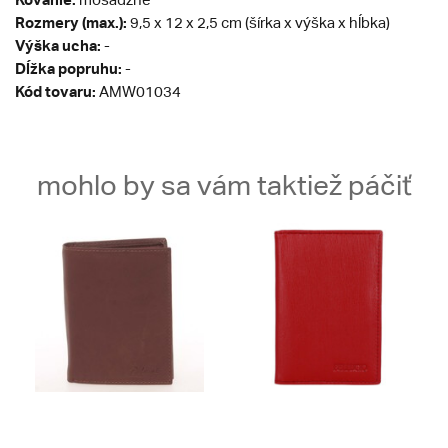
Rozmery (max.):
9,5 x 12 x 2,5 cm (šírka x výška x hĺbka)
Výška ucha:
-
Dĺžka popruhu:
-
Kód tovaru:
AMW01034
mohlo by sa vám taktiež páčiť