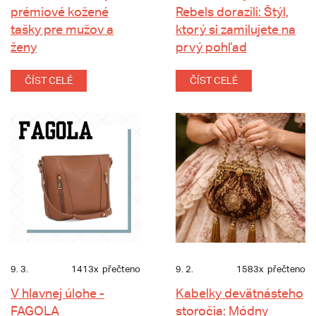
prémiové kožené
Rebels dorazili: Štýl,
tašky pre mužov a
ktorý si zamilujete na
ženy
prvý pohľad
ČÍST CELÉ
ČÍST CELÉ
9. 3.
1413x
přečteno
9. 2.
1583x
přečteno
V hlavnej úlohe -
Kabelky devätnásteho
FAGOLA
storočia: Módny