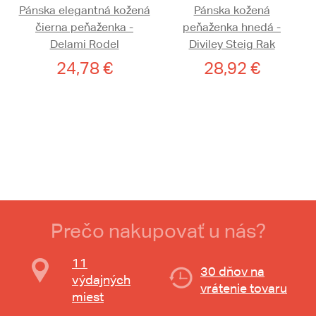
Pánska elegantná kožená
Pánska kožená
čierna peňaženka -
peňaženka hnedá -
Delami Rodel
Diviley Steig Rak
24,78 €
28,92 €
Prečo nakupovať u nás?
11
30 dňov na
výdajných
vrátenie tovaru
miest