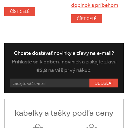
doplnok s príbehom
ČÍST CELÉ
ČÍST CELÉ
Chcete dostávať novinky a zľavy na e-mail?
Prihláste sa k odberu noviniek a získajte zľavu
€3,8 na váš prvý nákup.
ODOSLAŤ
kabelky a tašky podľa ceny