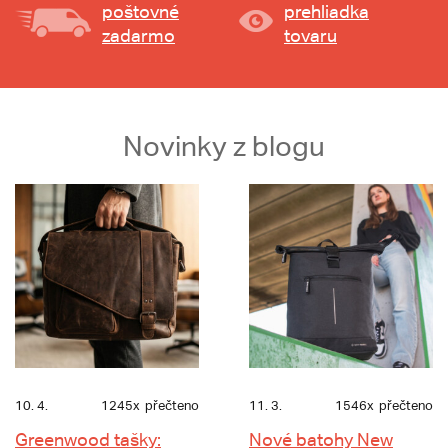
poštovné
prehliadka
zadarmo
tovaru
Novinky z blogu
10. 4.
1245x
přečteno
11. 3.
1546x
přečteno
Greenwood tašky:
Nové batohy New