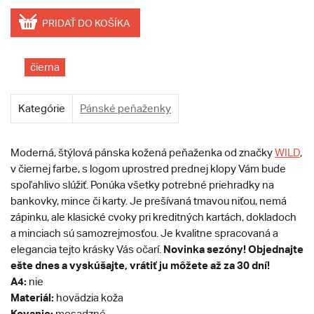
PRIDAŤ DO KOŠÍKA
čierna
Kategórie
Pánské peňaženky
Moderná, štýlová pánska kožená peňaženka od značky
WILD
,
v čiernej farbe, s logom uprostred prednej klopy Vám bude
spoľahlivo slúžiť. Ponúka všetky potrebné priehradky na
bankovky, mince či karty. Je prešívaná tmavou niťou, nemá
zápinku, ale klasické cvoky pri kreditných kartách, dokladoch
a minciach sú samozrejmosťou. Je kvalitne spracovaná a
Novinka sezóny! Objednajte
elegancia tejto krásky Vás očarí.
ešte dnes a vyskúšajte, vrátiť ju môžete až za 30 dní!
A4:
nie
Materiál:
hovädzia koža
Kovanie:
mosadzné