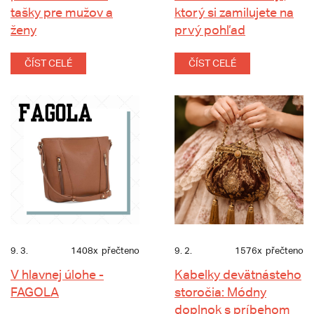
tašky pre mužov a
ktorý si zamilujete na
ženy
prvý pohľad
ČÍST CELÉ
ČÍST CELÉ
9. 3.
1408x
přečteno
9. 2.
1576x
přečteno
V hlavnej úlohe -
Kabelky devätnásteho
FAGOLA
storočia: Módny
doplnok s príbehom