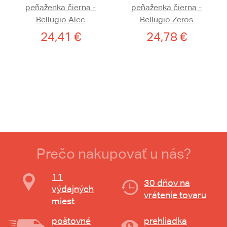
peňaženka čierna -
peňaženka čierna -
Bellugio Alec
Bellugio Zeros
24,41 €
24,78 €
Prečo nakupovať u nás?
11
30 dňov na
výdajných
vrátenie tovaru
miest
poštovné
prehliadka