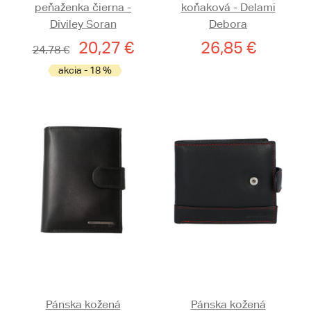
peňaženka čierna -
koňaková - Delami
Diviley Soran
Debora
20,27 €
26,85 €
24,78 €
akcia - 18 %
Pánska kožená
Pánska kožená