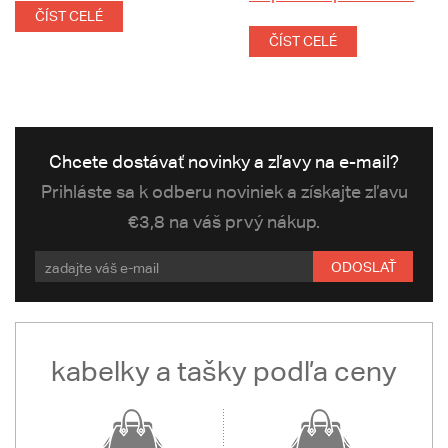
ČÍST CELÉ
ČÍST CELÉ
Chcete dostávať novinky a zľavy na e-mail?
Prihláste sa k odberu noviniek a získajte zľavu
€3,8 na váš prvý nákup.
ODOSLAŤ
kabelky a tašky podľa ceny