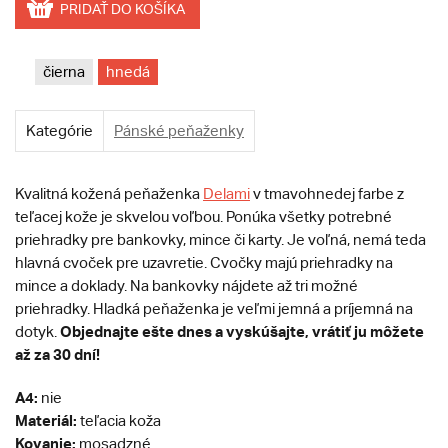
PRIDAŤ DO KOŠÍKA
čierna
hnedá
Kategórie
Pánské peňaženky
Kvalitná kožená peňaženka
Delami
v tmavohnedej farbe z
teľacej kože je skvelou voľbou. Ponúka všetky potrebné
priehradky pre bankovky, mince či karty. Je voľná, nemá teda
hlavná cvoček pre uzavretie. Cvočky majú priehradky na
mince a doklady. Na bankovky nájdete až tri možné
priehradky. Hladká peňaženka je veľmi jemná a príjemná na
Objednajte ešte dnes a vyskúšajte, vrátiť ju môžete
dotyk.
až za 30 dní!
A4:
nie
Materiál:
teľacia koža
Kovanie:
mosadzné