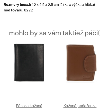
Rozmery (max.):
12 x 9,5 x 2,5 cm (šírka x výška x hĺbka)
Kód tovaru:
8222
mohlo by sa vám taktiež páčiť
Pánska kožená
Kožená peňaženka