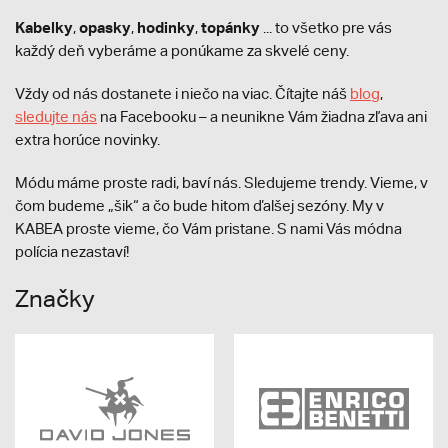
Kabelky
opasky
hodinky
topánky
,
,
,
... to všetko pre vás
každý deň vyberáme a ponúkame za skvelé ceny.
Vždy od nás dostanete i niečo na viac. Čítajte náš
blog
,
sledujte nás
na Facebooku – a neunikne Vám žiadna zľava ani
extra horúce novinky.
Módu máme proste radi, baví nás. Sledujeme trendy. Vieme, v
čom budeme „šik“ a čo bude hitom ďalšej sezóny. My v
KABEA proste vieme, čo Vám pristane. S nami Vás módna
polícia nezastaví!
Značky