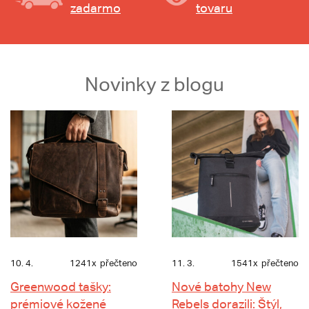
zadarmo
tovaru
Novinky z blogu
10. 4.
1241x
přečteno
11. 3.
1541x
přečteno
Greenwood tašky:
Nové batohy New
prémiové kožené
Rebels dorazili: Štýl,