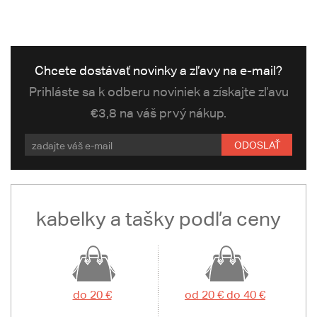
Chcete dostávať novinky a zľavy na e-mail?
Prihláste sa k odberu noviniek a získajte zľavu
€3,8 na váš prvý nákup.
ODOSLAŤ
kabelky a tašky podľa ceny
do 20 €
od 20 € do 40 €