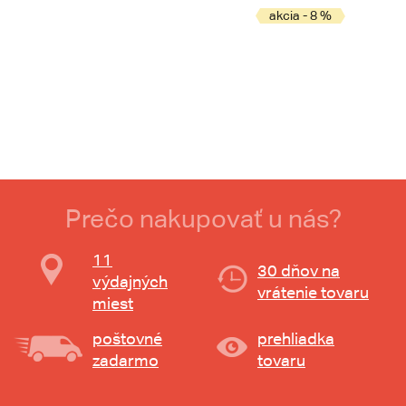
akcia - 8 %
Prečo nakupovať u nás?
11
30 dňov na
výdajných
vrátenie tovaru
miest
poštovné
prehliadka
zadarmo
tovaru