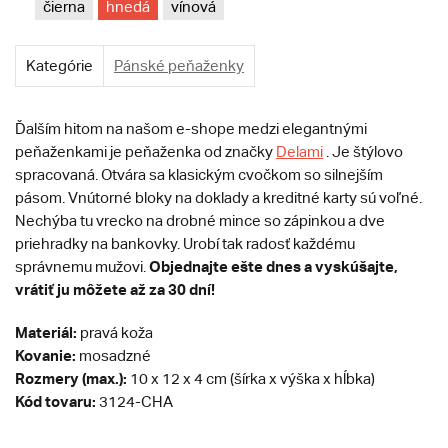
čierna
hnedá
vínová
Kategórie
Pánské peňaženky
Ďalším hitom na našom e-shope medzi elegantnými
peňaženkami je peňaženka od značky
Delami
. Je štýlovo
spracovaná. Otvára sa klasickým cvočkom so silnejším
pásom. Vnútorné bloky na doklady a kreditné karty sú voľné.
Nechýba tu vrecko na drobné mince so zápinkou a dve
priehradky na bankovky. Urobí tak radosť každému
Objednajte ešte dnes a vyskúšajte,
správnemu mužovi.
vrátiť ju môžete až za 30 dní!
Materiál:
pravá koža
Kovanie:
mosadzné
Rozmery (max.):
10 x 12 x 4 cm (šírka x výška x hĺbka)
Kód tovaru:
3124-CHA