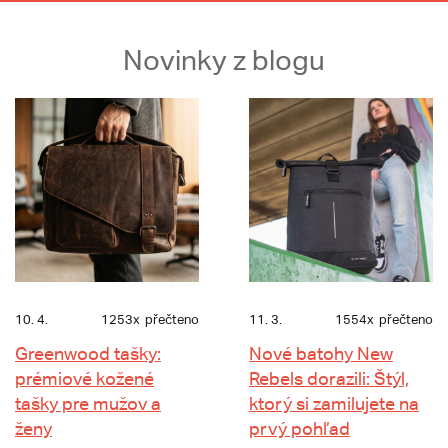
Novinky z blogu
10. 4.
1253x
přečteno
11. 3.
1554x
přečteno
Greenwood tašky:
Nové batohy New
prémiové kožené
Rebels dorazili: Štýl,
tašky pre mužov a
ktorý si zamilujete na
ženy
prvý pohľad