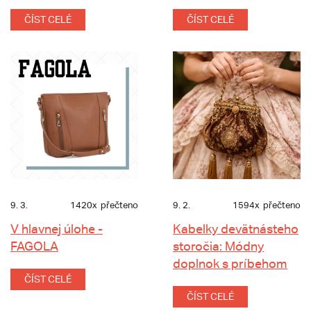
ČÍST CELÉ
ČÍST CELÉ
9. 3.
1420x
přečteno
9. 2.
1594x
přečteno
V hlavnej úlohe -
Kabelky devätnásteho
FAGOLA
storočia: Módny
doplnok s príbehom
ČÍST CELÉ
ČÍST CELÉ