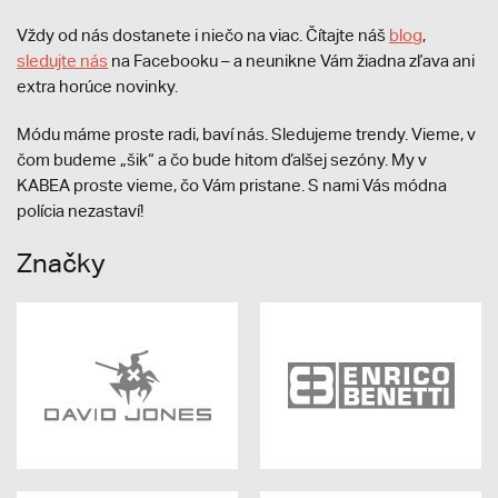
Vždy od nás dostanete i niečo na viac. Čítajte náš
blog
,
sledujte nás
na Facebooku – a neunikne Vám žiadna zľava ani
extra horúce novinky.
Módu máme proste radi, baví nás. Sledujeme trendy. Vieme, v
čom budeme „šik“ a čo bude hitom ďalšej sezóny. My v
KABEA proste vieme, čo Vám pristane. S nami Vás módna
polícia nezastaví!
Značky