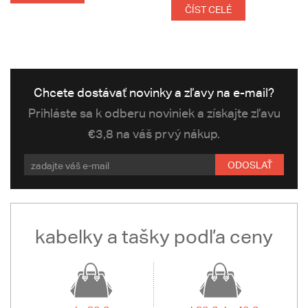
ČÍST CELÉ
Chcete dostávať novinky a zľavy na e-mail?
Prihláste sa k odberu noviniek a získajte zľavu
€3,8 na váš prvý nákup.
ODOSLAŤ
kabelky a tašky podľa ceny