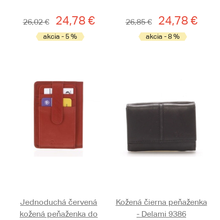
24,78 €
24,78 €
26,02 €
26,85 €
akcia - 5 %
akcia - 8 %
Jednoduchá červená
Kožená čierna peňaženka
kožená peňaženka do
- Delami 9386