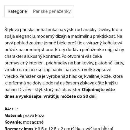
Kategórie
Pánské peňaženky
Štýlová pánska peňaženka na výšku od značky Diviley, ktorá
spája eleganciu, moderný dizajn a maximálnu praktickosť. Na
prvý pohľad zaujme jemné biele prešitie a výrazný koňakový
prúžok na prednej strane, ktorý dodáva peňaženke originálny
charakter a luxusný kontrast. Po otvorení vás čaká
premyslený interiér - priehradky na bankovky, platobné karty,
vrecko na mince so zapínaním na cvok a veľké zipsové
vrecko. Peňaženka je vyrobená z hladkej kvalitnej kože, ktorá
je príjemná na dotyk, odolná as časom získava ešte krajšiu
Objednajte ešte
patinu. Diviley - štýl, ktorý má charakter.
dnes a vyskúšajte, vrátiť ju môžete do 30 dní.
A4:
nie
Materiál:
pravá koža
Kovanie:
mosadzné
Rozmery (max.):
9,5 x 12,5 x 2 cm (šírka x výška x hĺbka)