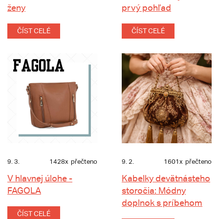
ženy
prvý pohľad
ČÍST CELÉ
ČÍST CELÉ
9. 3.
1428x
přečteno
9. 2.
1601x
přečteno
V hlavnej úlohe -
Kabelky devätnásteho
FAGOLA
storočia: Módny
doplnok s príbehom
ČÍST CELÉ