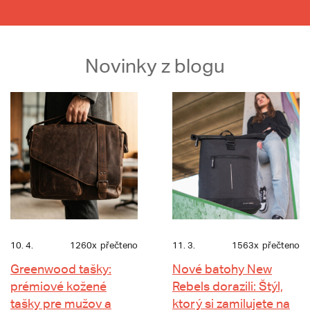
Novinky z blogu
10. 4.
1260x
přečteno
11. 3.
1563x
přečteno
Greenwood tašky:
Nové batohy New
prémiové kožené
Rebels dorazili: Štýl,
tašky pre mužov a
ktorý si zamilujete na