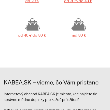
do 20 €
od 20 € do 40 €
od 40 € do 80 €
nad 80 €
KABEA.SK – vieme, čo Vám pristane
Internetový obchod KABEA.SK je miesto, kde nájdete tie
správne módne doplnky pre každú príležitosť.