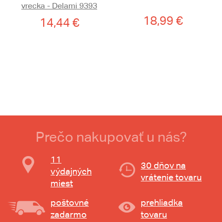
vrecka - Delami 9393
18,99 €
14,44 €
Prečo nakupovať u nás?
11
30 dňov na
výdajných
vrátenie tovaru
miest
poštovné
prehliadka
zadarmo
tovaru