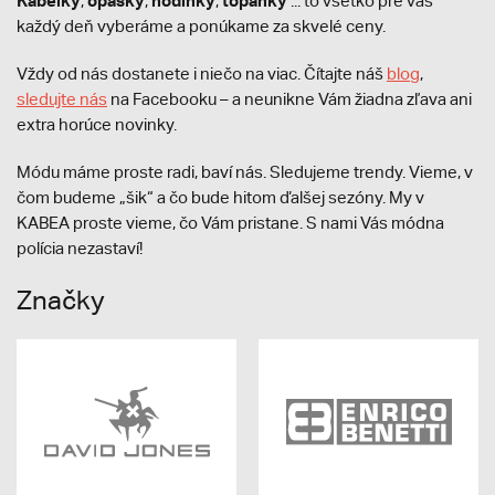
Kabelky
opasky
hodinky
topánky
,
,
,
... to všetko pre vás
každý deň vyberáme a ponúkame za skvelé ceny.
Vždy od nás dostanete i niečo na viac. Čítajte náš
blog
,
sledujte nás
na Facebooku – a neunikne Vám žiadna zľava ani
extra horúce novinky.
Módu máme proste radi, baví nás. Sledujeme trendy. Vieme, v
čom budeme „šik“ a čo bude hitom ďalšej sezóny. My v
KABEA proste vieme, čo Vám pristane. S nami Vás módna
polícia nezastaví!
Značky