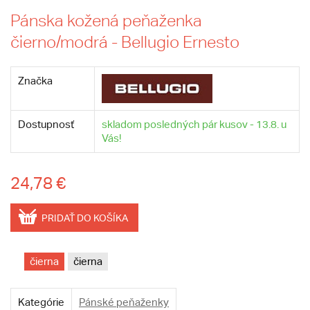
Pánska kožená peňaženka
čierno/modrá - Bellugio Ernesto
Značka
Dostupnosť
skladom posledných pár kusov - 13.8. u
Vás!
24,78 €
PRIDAŤ DO KOŠÍKA
čierna
čierna
Kategórie
Pánské peňaženky