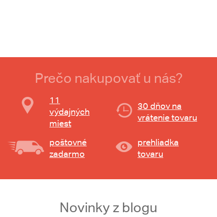
Prečo nakupovať u nás?
11
30 dňov na
výdajných
vrátenie tovaru
miest
poštovné
prehliadka
zadarmo
tovaru
Novinky z blogu