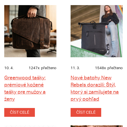
10. 4.
1247x
přečteno
11. 3.
1548x
přečteno
Greenwood tašky:
Nové batohy New
prémiové kožené
Rebels dorazili: Štýl,
tašky pre mužov a
ktorý si zamilujete na
ženy
prvý pohľad
ČÍST CELÉ
ČÍST CELÉ