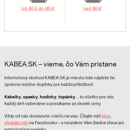
od 40 € do 80 €
nad 80 €
KABEA.SK – vieme, čo Vám pristane
Internetový obchod KABEA.SK je miesto, kde nájdete tie
správne módne doplnky pre každú príležitosť.
Kabelky
opasky
hodinky
topánky
,
,
,
... to všetko pre vás
každý deň vyberáme a ponúkame za skvelé ceny.
Vždy od nás dostanete i niečo na viac. Čítajte náš
blog
,
sledujte nás
na Facebooku – a neunikne Vám žiadna zľava ani
extra horúce novinky.