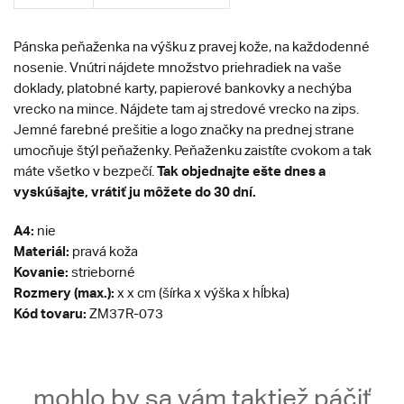
Pánska peňaženka na výšku z pravej kože, na každodenné
nosenie. Vnútri nájdete množstvo priehradiek na vaše
doklady, platobné karty, papierové bankovky a nechýba
vrecko na mince. Nájdete tam aj stredové vrecko na zips.
Jemné farebné prešitie a logo značky na prednej strane
umocňuje štýl peňaženky. Peňaženku zaistíte cvokom a tak
Tak objednajte ešte dnes a
máte všetko v bezpečí.
vyskúšajte, vrátiť ju môžete do 30 dní.
A4:
nie
Materiál:
pravá koža
Kovanie:
strieborné
Rozmery (max.):
x x cm (šírka x výška x hĺbka)
Kód tovaru:
ZM37R-073
mohlo by sa vám taktiež páčiť