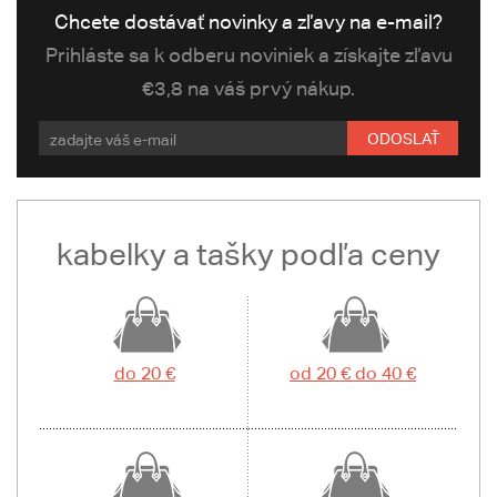
Chcete dostávať novinky a zľavy na e-mail?
Prihláste sa k odberu noviniek a získajte zľavu
€3,8 na váš prvý nákup.
ODOSLAŤ
kabelky a tašky podľa ceny
do 20 €
od 20 € do 40 €