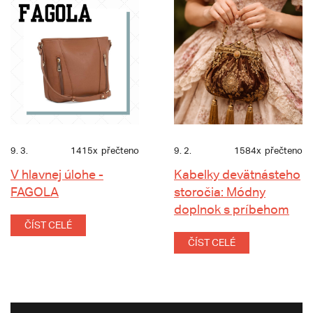
9. 3.
1415x
přečteno
9. 2.
1584x
přečteno
V hlavnej úlohe -
Kabelky devätnásteho
FAGOLA
storočia: Módny
doplnok s príbehom
ČÍST CELÉ
ČÍST CELÉ