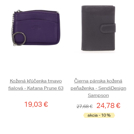
Kožená kľúčenka tmavo
Čierna pánska kožená
fialová - Katana Prune 63
peňaženka - SendiDesign
Sampson
19,03 €
24,78 €
27,68 €
akcia - 10 %