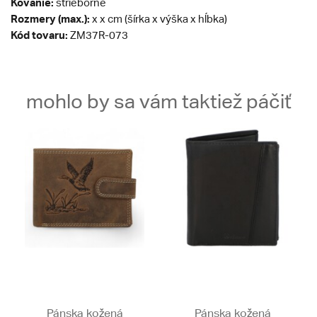
Kovanie:
strieborné
Rozmery (max.):
x x cm (šírka x výška x hĺbka)
Kód tovaru:
ZM37R-073
mohlo by sa vám taktiež páčiť
Pánska kožená
Pánska kožená