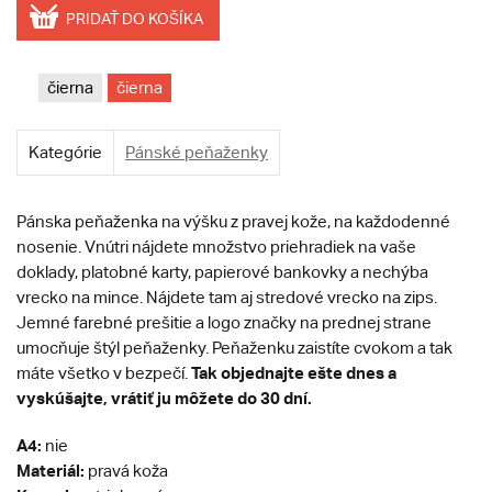
PRIDAŤ DO KOŠÍKA
čierna
čierna
Kategórie
Pánské peňaženky
Pánska peňaženka na výšku z pravej kože, na každodenné
nosenie. Vnútri nájdete množstvo priehradiek na vaše
doklady, platobné karty, papierové bankovky a nechýba
vrecko na mince. Nájdete tam aj stredové vrecko na zips.
Jemné farebné prešitie a logo značky na prednej strane
umocňuje štýl peňaženky. Peňaženku zaistíte cvokom a tak
Tak objednajte ešte dnes a
máte všetko v bezpečí.
vyskúšajte, vrátiť ju môžete do 30 dní.
A4:
nie
Materiál:
pravá koža