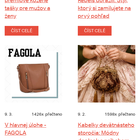
prémiové kožené
Rebels dorazili: Štýl,
tašky pre mužov a
ktorý si zamilujete na
ženy
prvý pohľad
ČÍST CELÉ
ČÍST CELÉ
9. 3.
1426x
přečteno
9. 2.
1598x
přečteno
V hlavnej úlohe -
Kabelky devätnásteho
FAGOLA
storočia: Módny