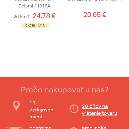
Delami 11816A
20,65 €
24,78 €
26,85 €
akcia - 8 %
Prečo nakupovať u nás?
11
30 dňov na
výdajných
vrátenie tovaru
miest
poštovné
prehliadka