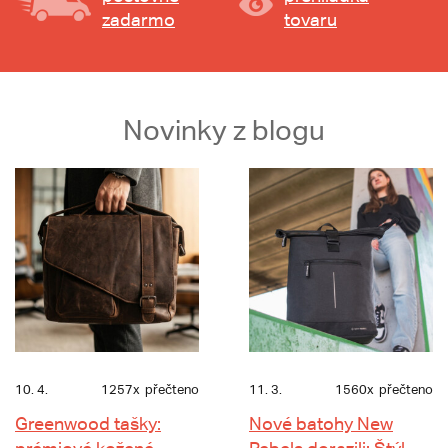
zadarmo
tovaru
Novinky z blogu
10. 4.
1257x
přečteno
11. 3.
1560x
přečteno
Greenwood tašky:
Nové batohy New