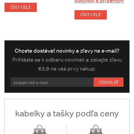
doplnok s príbehom
ČÍST CELÉ
ČÍST CELÉ
Chcete dostávať novinky a zľavy na e-mail?
Prihláste sa k odberu noviniek a získajte zľavu
€3,8 na váš prvý nákup.
ODOSLAŤ
kabelky a tašky podľa ceny