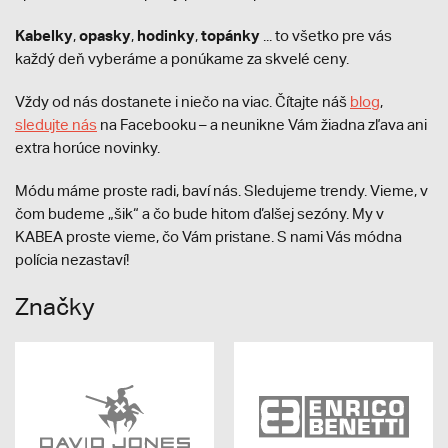
Kabelky
opasky
hodinky
topánky
,
,
,
... to všetko pre vás
každý deň vyberáme a ponúkame za skvelé ceny.
Vždy od nás dostanete i niečo na viac. Čítajte náš
blog
,
sledujte nás
na Facebooku – a neunikne Vám žiadna zľava ani
extra horúce novinky.
Módu máme proste radi, baví nás. Sledujeme trendy. Vieme, v
čom budeme „šik“ a čo bude hitom ďalšej sezóny. My v
KABEA proste vieme, čo Vám pristane. S nami Vás módna
polícia nezastaví!
Značky