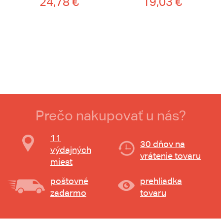
24,78 €
19,03 €
Prečo nakupovať u nás?
11
30 dňov na
výdajných
vrátenie tovaru
miest
poštovné
prehliadka
zadarmo
tovaru