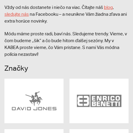
Vždy od nás dostanete i niečo na viac. Čítajte náš
blog
,
sledujte nás
na Facebooku – a neunikne Vám žiadna zľava ani
extra horúce novinky.
Módu máme proste radi, baví nás. Sledujeme trendy. Vieme, v
čom budeme „šik“ a čo bude hitom ďalšej sezóny. My v
KABEA proste vieme, čo Vám pristane. S nami Vás módna
polícia nezastaví!
Značky