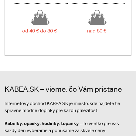
od 40 € do 80 €
nad 80 €
KABEA.SK – vieme, čo Vám pristane
Internetový obchod KABEA.SK je miesto, kde nájdete tie
správne módne doplnky pre každú príležitosť.
Kabelky
opasky
hodinky
topánky
,
,
,
... to všetko pre vás
každý deň vyberáme a ponúkame za skvelé ceny.