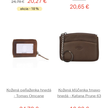
20,27 €
24,78 €
20,65 €
akcia - 18 %
Kožená peňaženka hnedá
Kožená kľúčenka tmavo
- Tomas Omcane
hnedá - Katana Prune 63