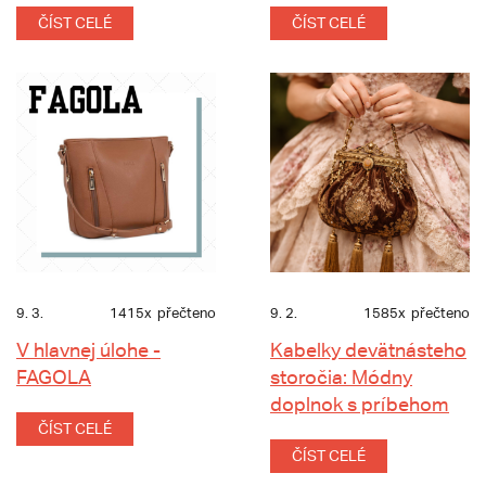
ČÍST CELÉ
ČÍST CELÉ
9. 3.
1415x
přečteno
9. 2.
1585x
přečteno
V hlavnej úlohe -
Kabelky devätnásteho
FAGOLA
storočia: Módny
doplnok s príbehom
ČÍST CELÉ
ČÍST CELÉ