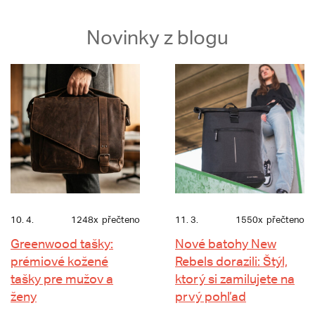
Novinky z blogu
10. 4.
1248x
přečteno
11. 3.
1550x
přečteno
Greenwood tašky:
Nové batohy New
prémiové kožené
Rebels dorazili: Štýl,
tašky pre mužov a
ktorý si zamilujete na
ženy
prvý pohľad