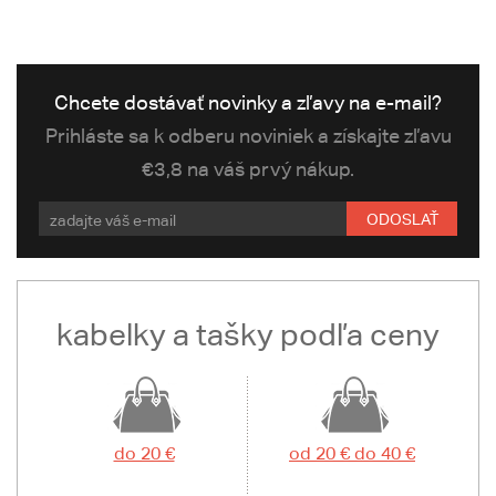
Chcete dostávať novinky a zľavy na e-mail?
Prihláste sa k odberu noviniek a získajte zľavu
€3,8 na váš prvý nákup.
ODOSLAŤ
kabelky a tašky podľa ceny
do 20 €
od 20 € do 40 €