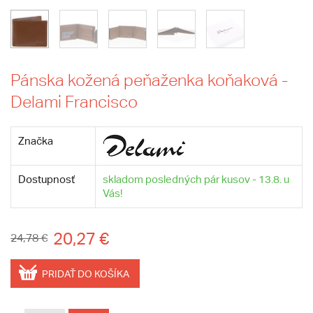
Pánska kožená peňaženka koňaková -
Delami Francisco
Značka
Dostupnosť
skladom posledných pár kusov - 13.8. u
Vás!
20,27 €
24,78 €
PRIDAŤ DO KOŠÍKA