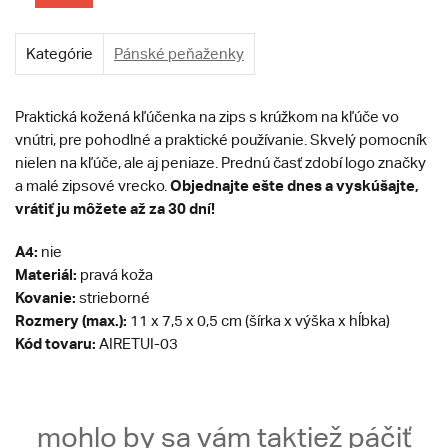
Kategórie
Pánské peňaženky
Praktická kožená kľúčenka na zips s krúžkom na kľúče vo
vnútri, pre pohodlné a praktické používanie. Skvelý pomocník
nielen na kľúče, ale aj peniaze. Prednú časť zdobí logo značky
Objednajte ešte dnes a vyskúšajte,
a malé zipsové vrecko.
vrátiť ju môžete až za 30 dní!
A4:
nie
Materiál:
pravá koža
Kovanie:
strieborné
Rozmery (max.):
11 x 7,5 x 0,5 cm (šírka x výška x hĺbka)
Kód tovaru:
AIRETUI-03
mohlo by sa vám taktiež páčiť