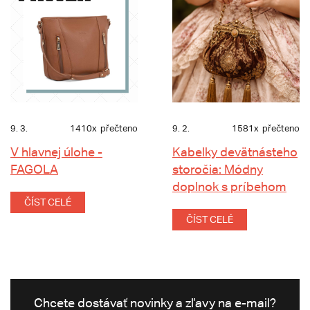
9. 3.
1410x
přečteno
9. 2.
1581x
přečteno
V hlavnej úlohe -
Kabelky devätnásteho
FAGOLA
storočia: Módny
doplnok s príbehom
ČÍST CELÉ
ČÍST CELÉ
Chcete dostávať novinky a zľavy na e-mail?