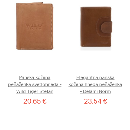
Pánska kožená
Elegantná pánska
peňaženka svetlohnedá -
kožená hnedá peňaženka
Wild Tiger Stefan
- Delami Norm
20,65 €
23,54 €