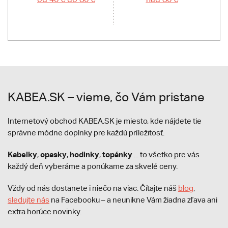
KABEA.SK – vieme, čo Vám pristane
Internetový obchod KABEA.SK je miesto, kde nájdete tie
správne módne doplnky pre každú príležitosť.
Kabelky
opasky
hodinky
topánky
,
,
,
... to všetko pre vás
každý deň vyberáme a ponúkame za skvelé ceny.
Vždy od nás dostanete i niečo na viac. Čítajte náš
blog
,
sledujte nás
na Facebooku – a neunikne Vám žiadna zľava ani
extra horúce novinky.