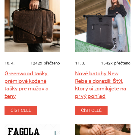
10. 4.
1242x
přečteno
11. 3.
1542x
přečteno
Greenwood tašky:
Nové batohy New
prémiové kožené
Rebels dorazili: Štýl,
tašky pre mužov a
ktorý si zamilujete na
ženy
prvý pohľad
ČÍST CELÉ
ČÍST CELÉ