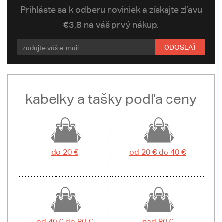
Prihláste sa k odberu noviniek a získajte zľavu
€3,8 na váš prvý nákup.
ODOSLAŤ
kabelky a tašky podľa ceny
do 20 €
od 20 € do 40 €
od 40 € do 80 €
nad 80 €