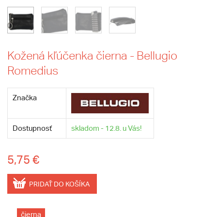
Kožená kľúčenka čierna - Bellugio
Romedius
Značka
Dostupnosť
skladom - 12.8. u Vás!
5,75 €
PRIDAŤ DO KOŠÍKA
čierna