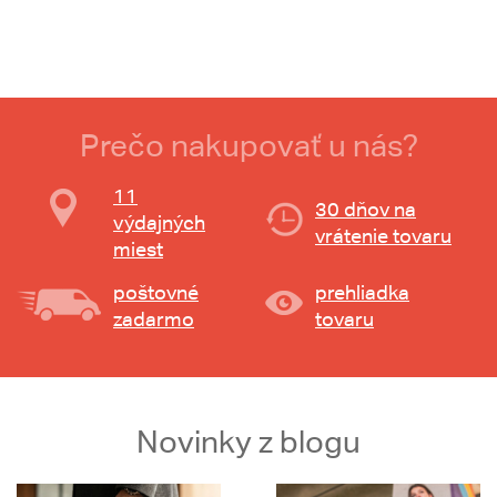
Prečo nakupovať u nás?
11
30 dňov na
výdajných
vrátenie tovaru
miest
poštovné
prehliadka
zadarmo
tovaru
Novinky z blogu