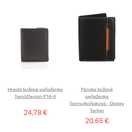
Hnedá kožená peňaženka
Pánska kožená
SendiDesign P16-6
peňaženka
čierno/koňaková - Diviley
Tarkyn
24,78 €
20,65 €