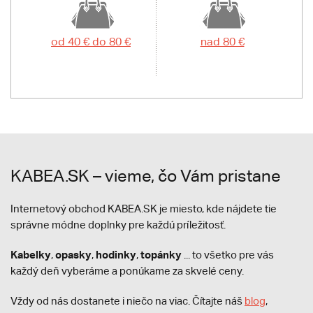
od 40 € do 80 €
nad 80 €
KABEA.SK – vieme, čo Vám pristane
Internetový obchod KABEA.SK je miesto, kde nájdete tie
správne módne doplnky pre každú príležitosť.
Kabelky
opasky
hodinky
topánky
,
,
,
... to všetko pre vás
každý deň vyberáme a ponúkame za skvelé ceny.
Vždy od nás dostanete i niečo na viac. Čítajte náš
blog
,