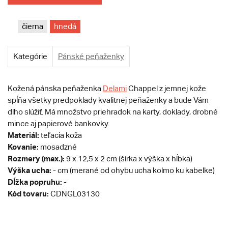
čierna
hnedá
Kategórie
Pánské peňaženky
Kožená pánska peňaženka
Delami
Chappel z jemnej kože
spĺňa všetky predpoklady kvalitnej peňaženky a bude Vám
dlho slúžiť. Má množstvo priehradok na karty, doklady, drobné
mince aj papierové bankovky.
Materiál:
teľacia koža
Kovanie:
mosadzné
Rozmery (max.):
9 x 12,5 x 2 cm (šírka x výška x hĺbka)
Výška ucha:
- cm (merané od ohybu ucha kolmo ku kabelke)
Dĺžka popruhu:
-
Kód tovaru:
CDNGL03130