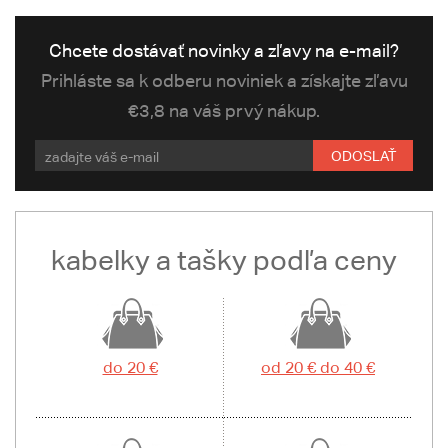
Chcete dostávať novinky a zľavy na e-mail?
Prihláste sa k odberu noviniek a získajte zľavu
€3,8 na váš prvý nákup.
ODOSLAŤ
kabelky a tašky podľa ceny
do 20 €
od 20 € do 40 €