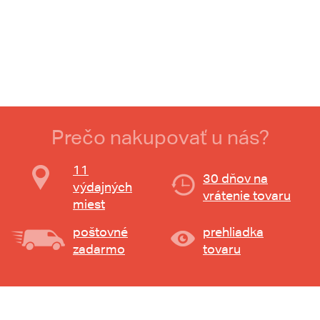
Prečo nakupovať u nás?
11
30 dňov na
výdajných
vrátenie tovaru
miest
poštovné
prehliadka
zadarmo
tovaru