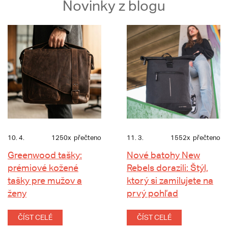
Novinky z blogu
10. 4.
1250x
přečteno
11. 3.
1552x
přečteno
Greenwood tašky:
Nové batohy New
prémiové kožené
Rebels dorazili: Štýl,
tašky pre mužov a
ktorý si zamilujete na
ženy
prvý pohľad
ČÍST CELÉ
ČÍST CELÉ