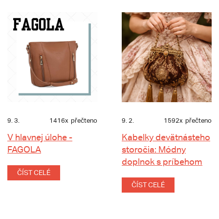
9. 3.
1416x
přečteno
9. 2.
1592x
přečteno
V hlavnej úlohe -
Kabelky devätnásteho
FAGOLA
storočia: Módny
doplnok s príbehom
ČÍST CELÉ
ČÍST CELÉ