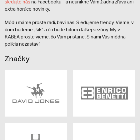
sledujte nás
na Facebooku – a neunikne Vám žiadna zľava ani
extra horúce novinky.
Módu máme proste radi, baví nás. Sledujeme trendy. Vieme, v
čom budeme „šik“ a čo bude hitom ďalšej sezóny. My v
KABEA proste vieme, čo Vám pristane. S nami Vás módna
polícia nezastaví!
Značky