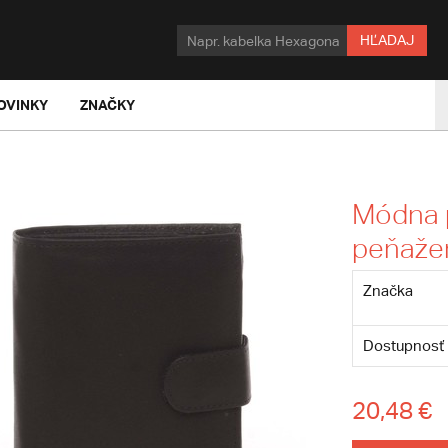
HĽADAJ
OVINKY
ZNAČKY
Módna 
peňaže
Značka
Dostupnosť
20,48 €