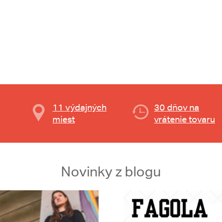
11 výdajných
30 dňov na
miest
vrátenie tovaru
Novinky z blogu