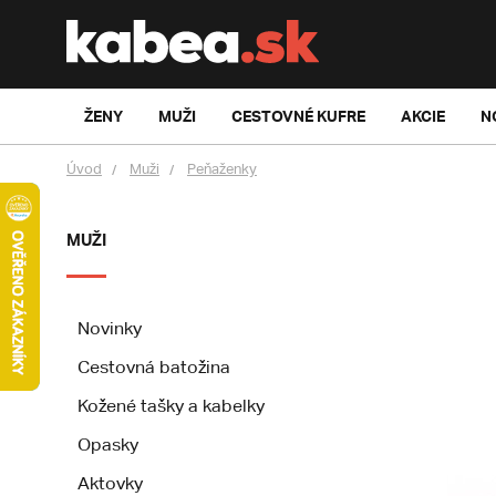
ŽENY
MUŽI
CESTOVNÉ KUFRE
AKCIE
N
Úvod
Muži
Peňaženky
MUŽI
Novinky
Cestovná batožina
Kožené tašky a kabelky
Opasky
Aktovky