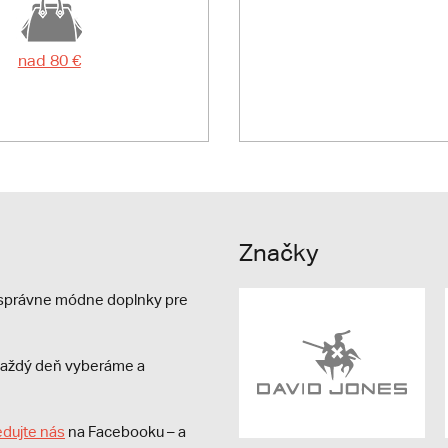
nad 80 €
Značky
e správne módne doplnky pre
s každý deň vyberáme a
edujte nás
na Facebooku – a