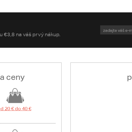
vu €3,8 na váš prvý nákup.
ľa ceny
p
d 20 € do 40 €