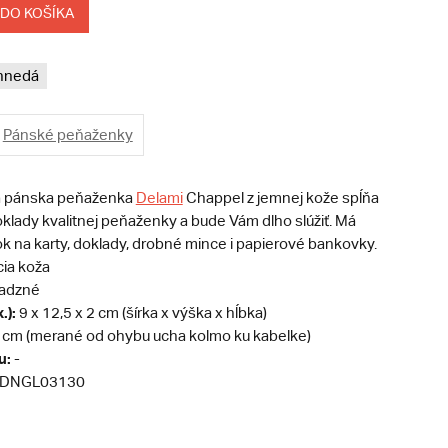
 DO KOŠÍKA
hnedá
Pánské peňaženky
a pánska peňaženka
Delami
Chappel z jemnej kože spĺňa
klady kvalitnej peňaženky a bude Vám dlho slúžiť. Má
k na karty, doklady, drobné mince i papierové bankovky.
cia koža
adzné
.):
9 x 12,5 x 2 cm (šírka x výška x hĺbka)
 cm (merané od ohybu ucha kolmo ku kabelke)
u:
-
DNGL03130