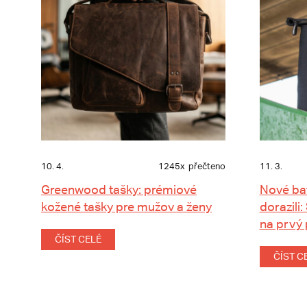
10. 4.
1245x
přečteno
11. 3.
Greenwood tašky: prémiové
Nové ba
kožené tašky pre mužov a ženy
dorazili:
na prvý
ČÍST CELÉ
ČÍST C