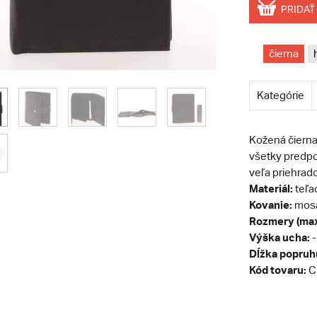
PRIDAŤ
čierna
Kategórie
Kožená čiern
všetky predpo
veľa priehrado
Materiál:
teľa
Kovanie:
mos
Rozmery (max
Výška ucha:
-
Dĺžka popruh
Kód tovaru:
C