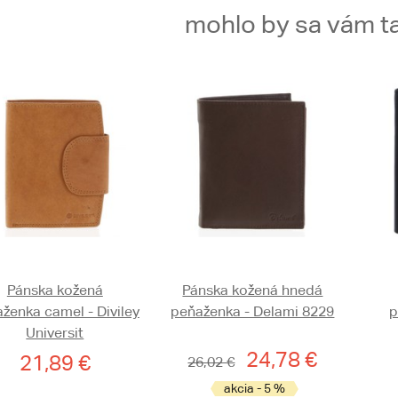
mohlo by sa vám ta
Pánska kožená
Pánska kožená hnedá
ženka camel - Diviley
peňaženka - Delami 8229
p
Universit
24,78 €
21,89 €
26,02 €
akcia - 5 %