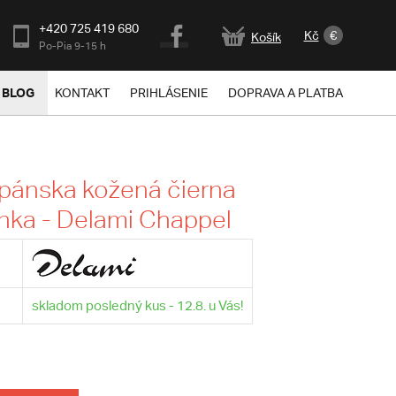
+420 725 419 680
Kč
€
Košík
Po-Pia 9-15 h
BLOG
KONTAKT
PRIHLÁSENIE
DOPRAVA A PLATBA
pánska kožená čierna
nka - Delami Chappel
skladom posledný kus - 12.8. u Vás!