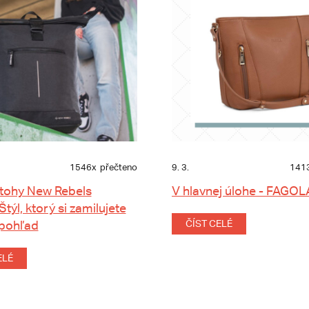
1546x
přečteno
9. 3.
141
tohy New Rebels
V hlavnej úlohe - FAGOL
 Štýl, ktorý si zamilujete
 pohľad
ČÍST CELÉ
ELÉ