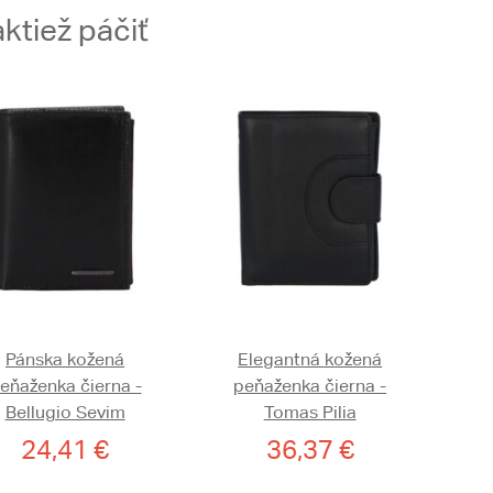
ktiež páčiť
Pánska kožená
Elegantná kožená
eňaženka čierna -
peňaženka čierna -
Bellugio Sevim
Tomas Pilia
24,41 €
36,37 €