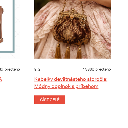
3x
přečteno
9. 2.
1583x
přečteno
A
Kabelky devätnásteho storočia:
Módny doplnok s príbehom
ČÍST CELÉ