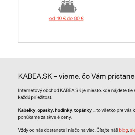
od 40 € do 80 €
KABEA.SK – vieme, čo Vám pristane
Internetový obchod KABEA.SK je miesto, kde nájdete ti
každú príležitosť.
Kabelky
opasky
hodinky
topánky
,
,
,
... to všetko pre vá
ponúkame za skvelé ceny.
Vždy od nás dostanete i niečo na viac. Čítajte náš
blog
,
sl