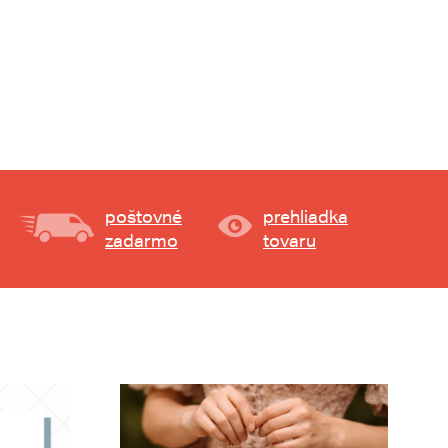
poštovné
prehliadka
zadarmo
tovaru