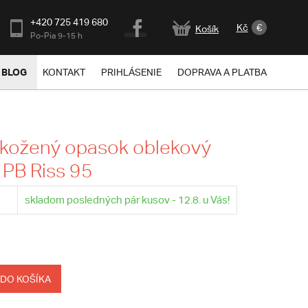
+420 725 419 680
Kč
€
Košík
Po-Pia 9-15 h
BLOG
KONTAKT
PRIHLÁSENIE
DOPRAVA A PLATBA
 kožený opasok oblekový
- PB Riss 95
skladom posledných pár kusov - 12.8. u Vás!
 DO KOŠÍKA