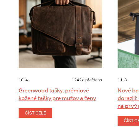
10. 4.
1242x
přečteno
11. 3.
Greenwood tašky: prémiové
Nové ba
kožené tašky pre mužov a ženy
dorazili:
na prvý
ČÍST CELÉ
ČÍST C