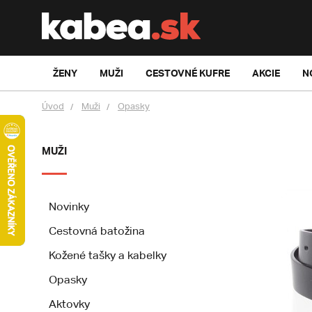
ŽENY
MUŽI
CESTOVNÉ KUFRE
AKCIE
N
Úvod
Muži
Opasky
MUŽI
Novinky
Cestovná batožina
Kožené tašky a kabelky
Opasky
Aktovky