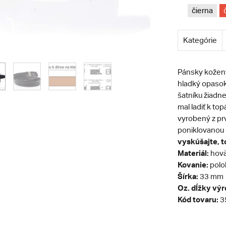
čierna
Kategórie
Pánsky kožený
hladký opasok
šatníku žiadn
mal ladiť k t
vyrobený z prv
poniklovanou (
vyskúšajte, t
Materiál:
hovä
Kovanie:
polol
Šírka:
33 mm
Oz. dĺžky vý
Kód tovaru:
3