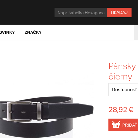
HĽADAJ
OVINKY
ZNAČKY
Pánsky
čierny 
Dostupnosť
28,92 €
PRIDAŤ