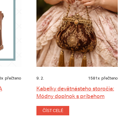
0x
přečteno
9. 2.
1581x
přečteno
A
Kabelky devätnásteho storočia:
Módny doplnok s príbehom
ČÍST CELÉ