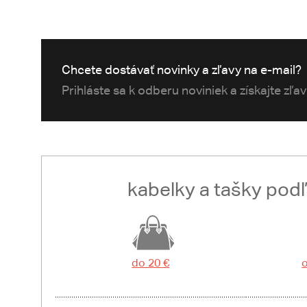
Chcete dostávať novinky a zľavy na e-mail?
Prihláste sa k odberu noviniek a získajte zľa
kabelky a tašky pod
do 20 €
o