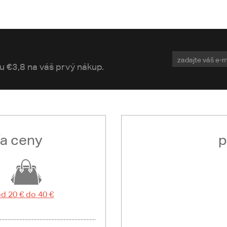
vu €3,8 na váš prvý nákup.
ľa ceny
p
d 20 € do 40 €