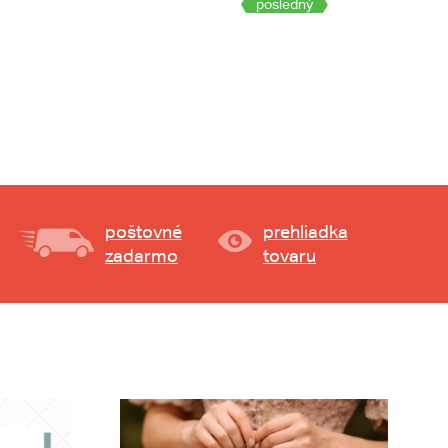
posledný
poštovné
prehliadka
zadarmo
tovaru