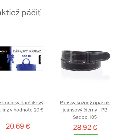
ktiež páčiť
ktronický darčekový
Pánsky kožený opasok
kaz v hodnote 20 €
jeansový čierny - PB
Sadoc 105
20,69 €
28,92 €