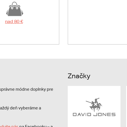
nad 80 €
Značky
e správne módne doplnky pre
s každý deň vyberáme a
edujte nás
na Facebooku – a