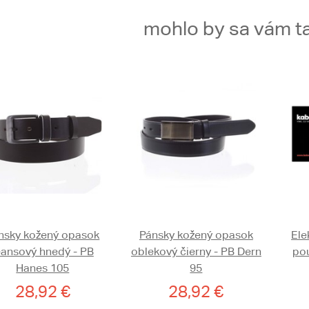
mohlo by sa vám ta
nsky kožený opasok
Pánsky kožený opasok
Ele
eansový hnedý - PB
oblekový čierny - PB Dern
pou
Hanes 105
95
28,92 €
28,92 €