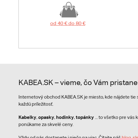
od 40 € do 80 €
KABEA.SK – vieme, čo Vám pristane
Internetový obchod KABEA.SK je miesto, kde nájdete ti
každú príležitosť.
Kabelky
opasky
hodinky
topánky
,
,
,
... to všetko pre vá
ponúkame za skvelé ceny.
Vždy od nás dostanete i niečo na viac. Čítajte náš
blog
,
sl