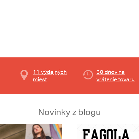
11 výdajných
30 dňov na
miest
vrátenie tovaru
Novinky z blogu