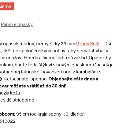
čierna
Pánské opasky
 opasok módny, čierny, šírky 33 mm
Penny Belts
. Užší
, skôr do spoločenských nohavíc, by nemal chýbať v
emu mužovi. Hnedá a čierna farba sú základ. Opasok by
opánkam, buďte teda štýloví s novým opaskom. Opasok je
otriednej talianskej hovädzej usne v kombinácii s
Objednajte ešte dnes a
nikel satinato) sponou.
ovar môžete vrátiť až do 30 dní!
dzia koža
esklé strieborné
robcom:
95 cm (od kraja spony k 3. dierke)
510022