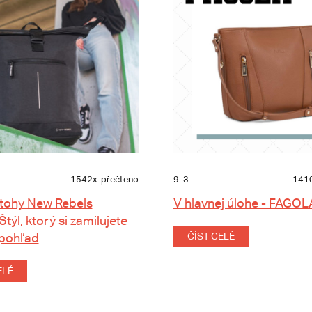
1542x
přečteno
9. 3.
141
tohy New Rebels
V hlavnej úlohe - FAGOL
 Štýl, ktorý si zamilujete
 pohľad
ČÍST CELÉ
ELÉ