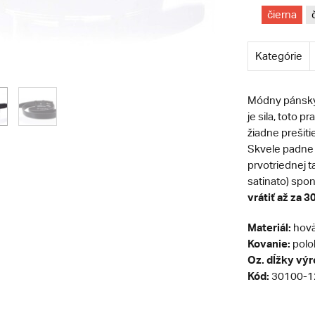
čierna
Kategórie
Módny pánsky 
je sila, toto 
žiadne prešiti
Skvele padne 
prvotriednej t
satinato) spo
vrátiť až za 30
Materiál:
hovä
Kovanie:
polol
Oz. dĺžky vý
Kód:
30100-1