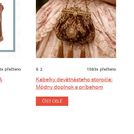
3x
přečteno
9. 2.
1583x
přečteno
A
Kabelky devätnásteho storočia:
Módny doplnok s príbehom
ČÍST CELÉ