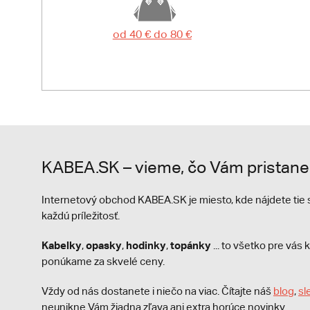
od 40 € do 80 €
KABEA.SK – vieme, čo Vám pristane
Internetový obchod KABEA.SK je miesto, kde nájdete ti
každú príležitosť.
Kabelky
opasky
hodinky
topánky
,
,
,
... to všetko pre vá
ponúkame za skvelé ceny.
Vždy od nás dostanete i niečo na viac. Čítajte náš
blog
,
sl
neunikne Vám žiadna zľava ani extra horúce novinky.