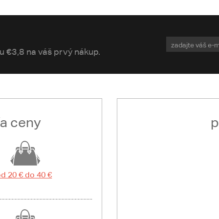
vu €3,8 na váš prvý nákup.
ľa ceny
p
d 20 € do 40 €