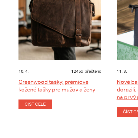
10. 4.
1245x
přečteno
11. 3.
Greenwood tašky: prémiové
Nové ba
kožené tašky pre mužov a ženy
dorazili:
na prvý
ČÍST CELÉ
ČÍST C