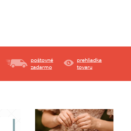
poštovné
prehliadka
zadarmo
tovaru