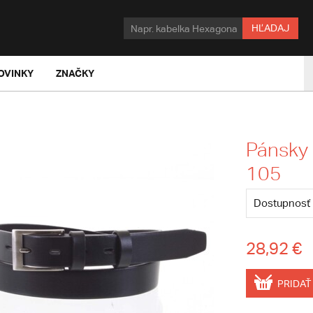
HĽADAJ
OVINKY
ZNAČKY
Pánsky 
105
Dostupnosť
28,92 €
PRIDAŤ