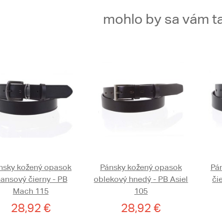
mohlo by sa vám ta
nsky kožený opasok
Pánsky kožený opasok
Pá
eansový čierny - PB
oblekový hnedý - PB Asiel
či
Mach 115
105
28,92 €
28,92 €