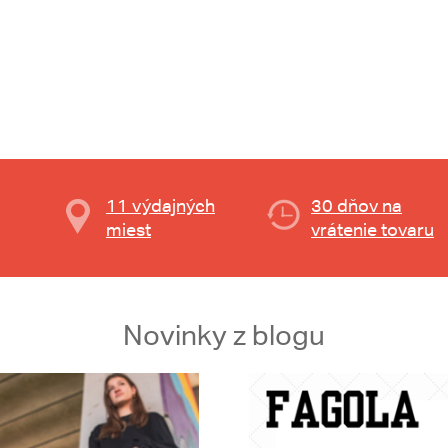
11 výdajných
30 dňov na
miest
vrátenie tovaru
Novinky z blogu