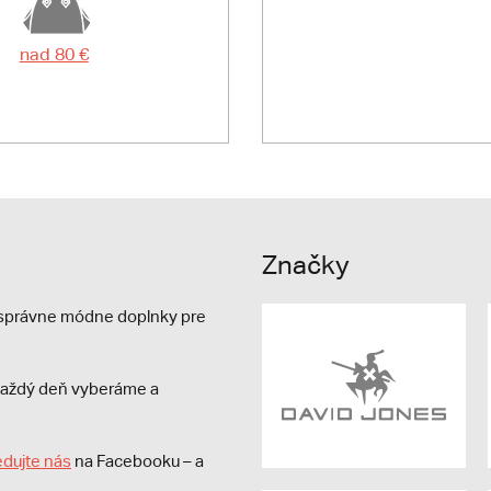
nad 80 €
Značky
e správne módne doplnky pre
s každý deň vyberáme a
edujte nás
na Facebooku – a