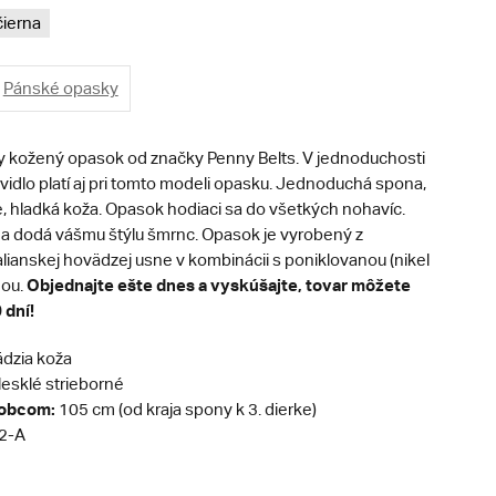
čierna
Pánské opasky
kožený opasok od značky Penny Belts. V jednoduchosti
pravidlo platí aj pri tomto modeli opasku. Jednoduchá spona,
e, hladká koža. Opasok hodiaci sa do všetkých nohavíc.
a dodá vášmu štýlu šmrnc. Opasok je vyrobený z
alianskej hovädzej usne v kombinácii s poniklovanou (nikel
Objednajte ešte dnes a vyskúšajte, tovar môžete
nou.
 dní!
dzia koža
esklé strieborné
robcom:
105 cm (od kraja spony k 3. dierke)
2-A