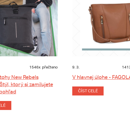
1546x
přečteno
9. 3.
141
tohy New Rebels
V hlavnej úlohe - FAGOL
 Štýl, ktorý si zamilujete
 pohľad
ČÍST CELÉ
ELÉ