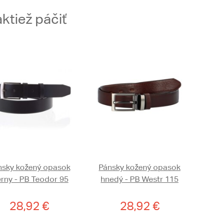
ktiež páčiť
nsky kožený opasok
Pánsky kožený opasok
erny - PB Teodor 95
hnedý - PB Westr 115
28,92 €
28,92 €