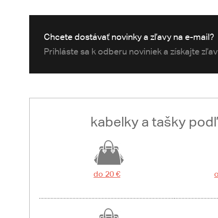
Chcete dostávať novinky a zľavy na e-mail?
Prihláste sa k odberu noviniek a získajte zľa
kabelky a tašky pod
do 20 €
o