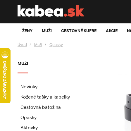
ŽENY
MUŽI
CESTOVNÉ KUFRE
AKCIE
N
Úvod
Muži
Opasky
MUŽI
Novinky
Kožené tašky a kabelky
Cestovná batožina
Opasky
Aktovky