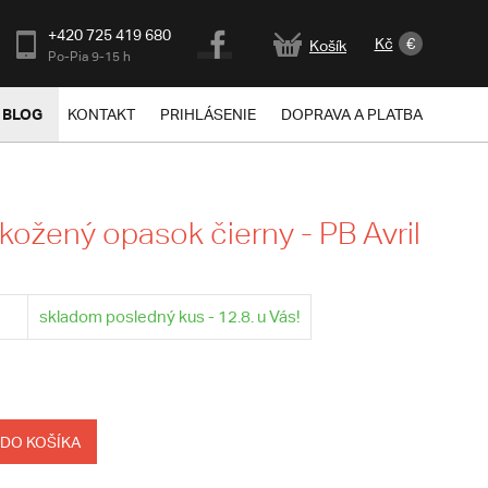
+420 725 419 680
Kč
€
Košík
Po-Pia 9-15 h
BLOG
KONTAKT
PRIHLÁSENIE
DOPRAVA A PLATBA
kožený opasok čierny - PB Avril
skladom posledný kus - 12.8. u Vás!
 DO KOŠÍKA