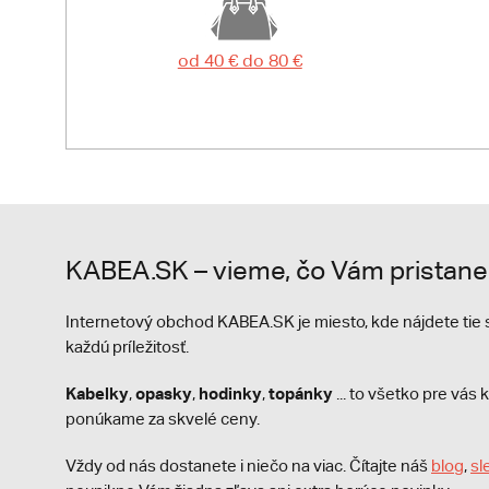
od 40 € do 80 €
KABEA.SK – vieme, čo Vám pristane
Internetový obchod KABEA.SK je miesto, kde nájdete ti
každú príležitosť.
Kabelky
opasky
hodinky
topánky
,
,
,
... to všetko pre vá
ponúkame za skvelé ceny.
Vždy od nás dostanete i niečo na viac. Čítajte náš
blog
,
sl