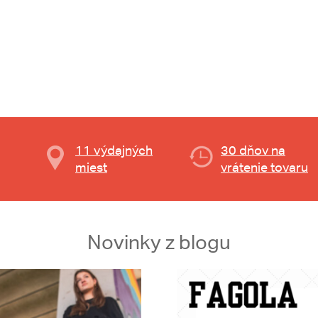
11 výdajných
30 dňov na
miest
vrátenie tovaru
Novinky z blogu