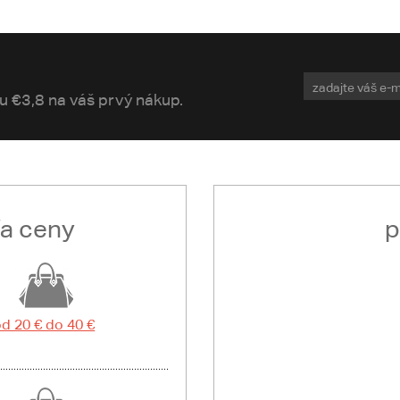
vu €3,8 na váš prvý nákup.
ľa ceny
p
d 20 € do 40 €