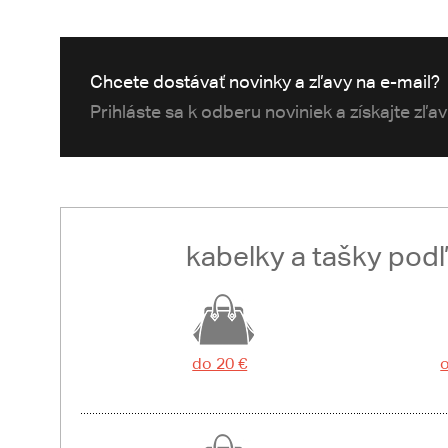
Chcete dostávať novinky a zľavy na e-mail?
Prihláste sa k odberu noviniek a získajte zľa
kabelky a tašky pod
do 20 €
o