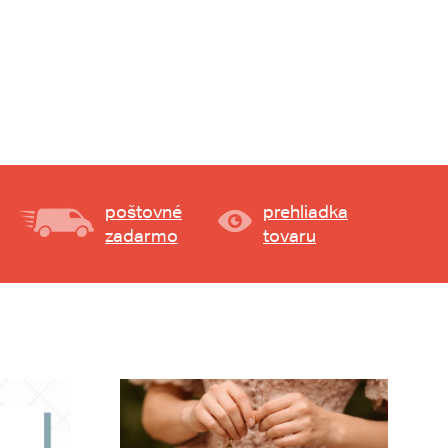
poštovné
prehliadka
zadarmo
tovaru