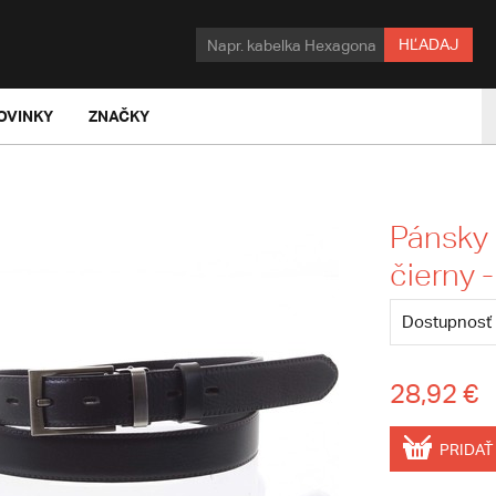
HĽADAJ
OVINKY
ZNAČKY
Pánsky
čierny 
Dostupnosť
28,92 €
PRIDAŤ