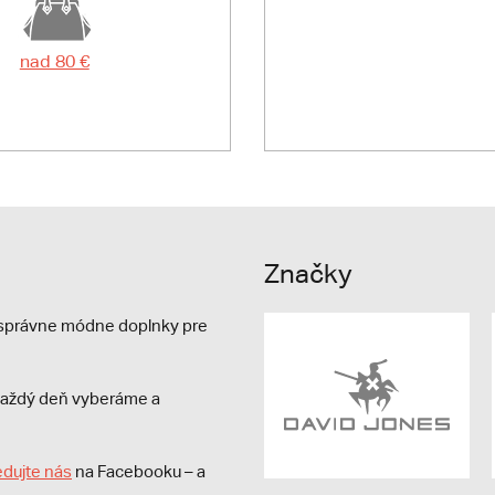
nad 80 €
Značky
e správne módne doplnky pre
s každý deň vyberáme a
edujte nás
na Facebooku – a