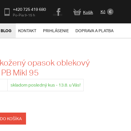
+420 725 419 680
Kč
€
Košík
Po-Pia 9-15 h
BLOG
KONTAKT
PRIHLÁSENIE
DOPRAVA A PLATBA
 kožený opasok oblekový
- PB Mikl 95
skladom posledný kus - 13.8. u Vás!
 DO KOŠÍKA