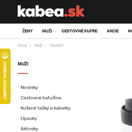
ŽENY
MUŽI
CESTOVNÉ KUFRE
AKCIE
N
Úvod
Muži
Opasky
MUŽI
Novinky
Cestovná batožina
Kožené tašky a kabelky
Opasky
Aktovky