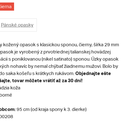
čierna
Pánské opasky
 kožený opasok s klasickou sponou, čierny, šírka 29 mm
Opasok je vyrobený z prvotriednej talianskej hovädzej
ácii s poniklovanou (nikel satinato) sponou. Úzky opasok
ých nohavíc by nemal chýbať žiadnemu mužovi. Bolo by
Objednajte ešte
ť do saka košeľu s krátkych rukávom.
ajte, tovar môžete vrátiť až za 30 dní!
dzia koža
eborné
robcom:
95 cm (od kraja spony k 3. dierke)
00208