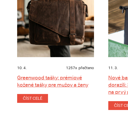
10. 4.
1257x
přečteno
11. 3.
Greenwood tašky: prémiové
Nové ba
kožené tašky pre mužov a ženy
dorazili:
na prvý
ČÍST CELÉ
ČÍST C