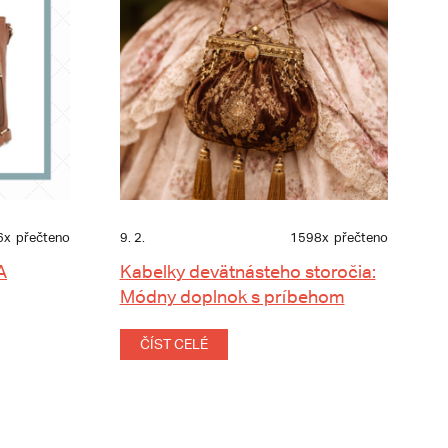
6x
přečteno
9. 2.
1598x
přečteno
A
Kabelky devätnásteho storočia:
Módny doplnok s príbehom
ČÍST CELÉ