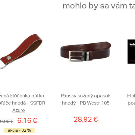
mohlo by sa vám ta
žená kľúčenka pútko
Pánsky kožený opasok
Ele
kľúče hnedá - SSFDR
hnedý - PB Westr 105
pou
Azuro
28,92 €
6,16 €
9,06 €
akcia - 32 %