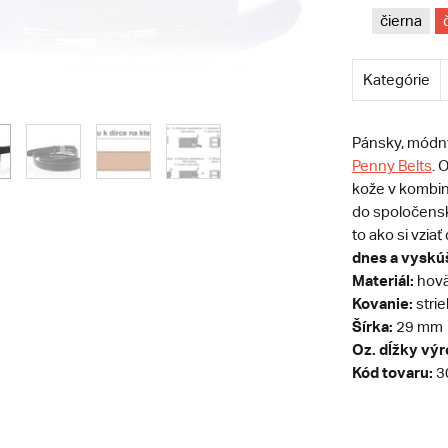
čierna
Kategórie
Pánsky, módny
Penny Belts
. 
kože v kombin
do spoločensk
to ako si vzia
dnes a vyskúš
Materiál:
hovä
Kovanie:
stri
Šírka:
29 mm
Oz. dĺžky vý
Kód tovaru:
3