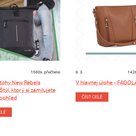
1560x
přečteno
9. 3.
142
tohy New Rebels
V hlavnej úlohe - FAGOL
 Štýl, ktorý si zamilujete
 pohľad
ČÍST CELÉ
ELÉ