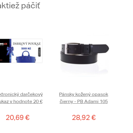
ktiež páčiť
ktronický darčekový
Pánsky kožený opasok
kaz v hodnote 20 €
čierny - PB Adami 105
20,69 €
28,92 €