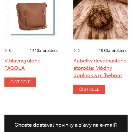
9. 3.
1413x
přečteno
9. 2.
1583x
přečteno
V hlavnej úlohe -
Kabelky devätnásteho
FAGOLA
storočia: Módny
doplnok s príbehom
ČÍST CELÉ
ČÍST CELÉ
Chcete dostávať novinky a zľavy na e-mail?