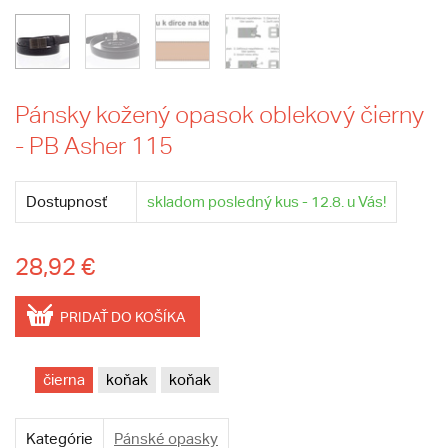
Pánsky kožený opasok oblekový čierny
- PB Asher 115
Dostupnosť
skladom posledný kus - 12.8. u Vás!
28,92 €
PRIDAŤ DO KOŠÍKA
čierna
koňak
koňak
Kategórie
Pánské opasky