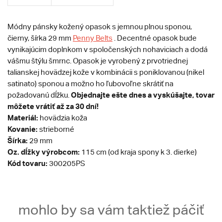
Módny pánsky kožený opasok s jemnou plnou sponou,
čierny, šírka 29 mm
Penny Belts
. Decentné opasok bude
vynikajúcim doplnkom v spoločenských nohaviciach a dodá
vášmu štýlu šmrnc. Opasok je vyrobený z prvotriednej
talianskej hovädzej kože v kombinácii s poniklovanou (nikel
satinato) sponou a možno ho ľubovoľne skrátiť na
Objednajte ešte dnes a vyskúšajte, tovar
požadovanú dĺžku.
môžete vrátiť až za 30 dní!
Materiál:
hovädzia koža
Kovanie:
strieborné
Šírka:
29 mm
Oz. dĺžky výrobcom:
115 cm (od kraja spony k 3. dierke)
Kód tovaru:
300205PS
mohlo by sa vám taktiež páčiť