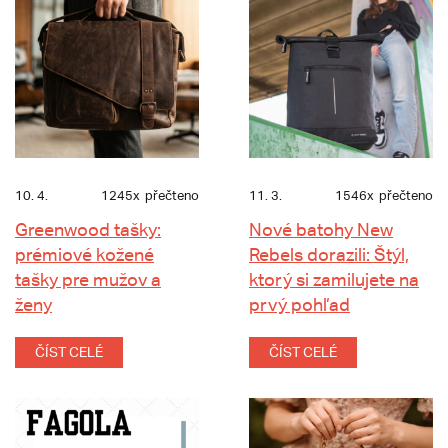
10. 4.
1245x
přečteno
11. 3.
1546x
přečteno
Greenwood tašky:
Nové batohy New
prémiové kožené
Rebels dorazili: Štýl,
tašky pre mužov a
ktorý si zamilujete na
ženy
prvý pohľad
ČÍST CELÉ
ČÍST CELÉ