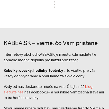
KABEA.SK – vieme, čo Vám pristane
Internetový obchod KABEA.SK je miesto, kde nájdete tie
správne módne doplnky pre každú príležitosť.
Kabelky
opasky
hodinky
topánky
,
,
,
... to všetko pre vás
každý deň vyberáme a ponúkame za skvelé ceny.
Vždy od nás dostanete i niečo na viac. Čítajte náš
blog
,
sledujte nás
na Facebooku – a neunikne Vám žiadna zľava ani
extra horúce novinky.
Módu máme proste radi, baví nás. Sledujeme trendy. Vieme, v