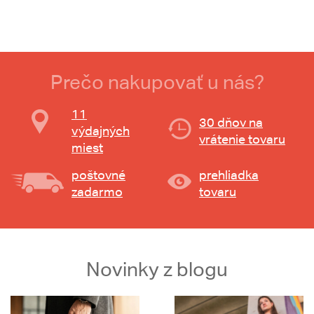
Prečo nakupovať u nás?
11
30 dňov na
výdajných
vrátenie tovaru
miest
poštovné
prehliadka
zadarmo
tovaru
Novinky z blogu