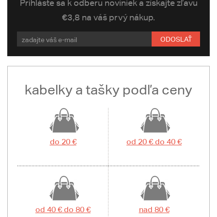
Prihláste sa k odberu noviniek a získajte zľavu
€3,8 na váš prvý nákup.
ODOSLAŤ
kabelky a tašky podľa ceny
do 20 €
od 20 € do 40 €
od 40 € do 80 €
nad 80 €